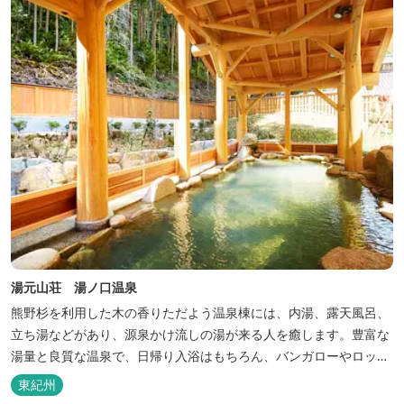
巡る旅の拠点として、当...
湯元山荘 湯ノ口温泉
熊野杉を利用した木の香りただよう温泉棟には、内湯、露天風呂、
立ち湯などがあり、源泉かけ流しの湯が来る人を癒します。豊富な
湯量と良質な温泉で、日帰り入浴はもちろん、バンガローやロッジ
などの宿泊施設も備えているので、宿泊しながらゆったりと温泉を
東紀州
楽しむ人も多いです。