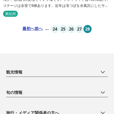
コテージは全室で8棟あります。近年は滝つぼを水風呂にしたサウ
ナが人気です。
東紀州
最初へ
前へ
...
24
25
26
27
28
観光情報
旬の情報
旅行・メディア関係者の方へ