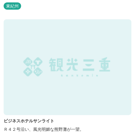
泊の方には日替わりでご用意します。」オーナー様談。もし重なっ
東紀州
た場合は、ごめんなさい。
ビジネスホテルサンライト
Ｒ４２号沿い、風光明媚な熊野灘が一望。