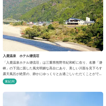
入鹿温泉 ホテル瀞流荘
「入鹿温泉ホテル瀞流荘」は三重県熊野市紀和町に在り、名勝「瀞
峡」の下流に面した風光明媚な高台にあり、美しい川面を見下ろす
露天風呂が絶景の、静かにゆっくりとお過ごしいただくことができ
る温泉宿泊施設です。 熊野古道をはじめ、日本一の棚田と称される
東紀州
丸山千枚田、赤木城跡、熊野本宮大社（熊野三山）、玉置神社が近
くに点在し、和歌山・奈良の遺産や名所からも近いことから観光ア
クセスには大変便利な立地と...