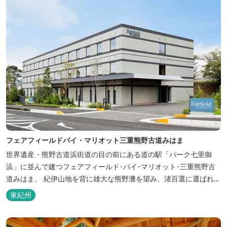
フェアフィールドバイ・マリオット三重熊野古道みはま
世界遺産・熊野古道浜街道の目の前にある道の駅「パーク七里御
浜」に並んで建つフェアフィールド･バイ･マリオット･三重熊野古
道みはま。 紀伊山地を背に雄大な熊野灘を望み、渚百選に選ばれた
七里御浜海岸などの美しい自然が広がります。一年を通して暖かで
東紀州
過ごしやすく、季節を通じて穫れる数々の品種のみかんをはじめ、
豊富な畑の幸や海の幸を堪能していただけます。 風光明媚な御浜を