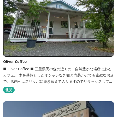
Oliver Coffee
■Oliver Coffee ■ 三重県民の森の近くの、自然豊かな場所にある
カフェ。 木を基調としたオシャレな外観と内装がとても素敵なお店
で、店内へはスリッパに履き替えて入りますのでリラックスして食
事を楽しめます。 席は店内にテーブル席や円卓、外のテラス席など
北勢
があり、お子様連れでも入りやすく居心地がいいカフェです。 森の
静かな雰囲気の中で、ゆっくり過ごすことができます。