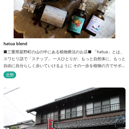
hatua blend
■三重県菰野町の山の中にある植物療法のお店■ 「hatua」とは、
スワヒリ語で「ステップ」 一人ひとりが、もっと自然体に、もっと
自由に自分らしく歩いていけるように その一歩を植物の力でサポー
トしたいという思いから生まれたお店。 黄土スチームよもぎ蒸しや
北勢
アロマの調合、季節の養生講座、アロマ講座、腸活講座、ワークシ
ョップ、イベント出店 植物を通して身体と心を整えよう！をテーマ
に...