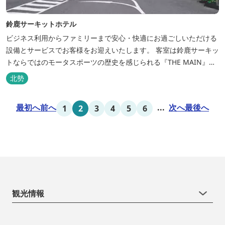
鈴鹿サーキットホテル
ビジネス利用からファミリーまで安心・快適にお過ごしいただける
設備とサービスでお客様をお迎えいたします。 客室は鈴鹿サーキッ
トならではのモータスポーツの歴史を感じられる『THE MAIN』を
はじめ、ファミリーにおすすめのキッズ・ベビーにやさしいこだわ
北勢
りの詰まった「サーキット キッズルーム」「コチラファミリールー
ム」など様々なコンセプトルームをご用意しています。 また、お子
最初へ
前へ
...
次へ
最後へ
1
2
3
4
5
6
さま連れでも安心し...
観光情報