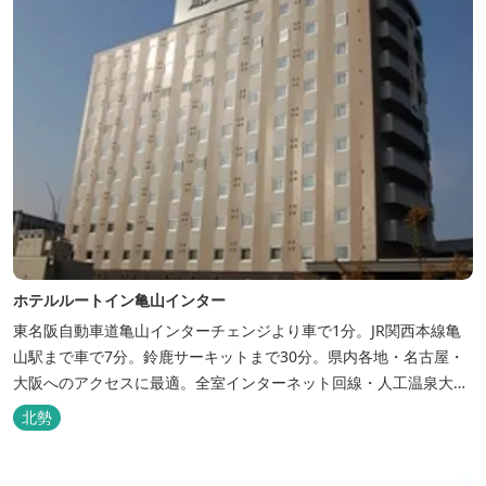
ホテルルートイン亀山インター
東名阪自動車道亀山インターチェンジより車で1分。JR関西本線亀
山駅まで車で7分。鈴鹿サーキットまで30分。県内各地・名古屋・
大阪へのアクセスに最適。全室インターネット回線・人工温泉大浴
場・無料平面駐車場89台完備。
北勢