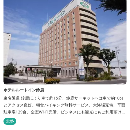
ホテルルートイン鈴鹿
東名阪道 鈴鹿ICより車で約15分、鈴鹿サーキットへは車で約10分
とアクセス良好。朝食バイキング無料サービス、大浴場完備、平面
駐車場129台、全室Wi-Fi完備。ビジネスにも観光にもご利用頂ける
快適なホテルライフをご提供します。
北勢