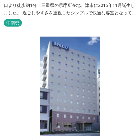
口より徒歩約1分！三重県の県庁所在地、津市に2015年11月誕生し
ました。 過ごしやすさを重視したシンプルで快適な客室となってお
り、ベッドはワイドなサイズで、羽毛布団をご用意。女性にやさし
中南勢
いアメニティグッズを取り揃えており、連泊の方用にコインランド
リーもあります。 ご宿泊者専用の人工温泉大浴場「四季乃湯」で
は、がんばった...