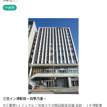
中南勢
三交イン津駅前～四季乃湯～
※三重県×ミジュマルご当地コラボ商品取扱店舗 近鉄・ＪＲ津駅東