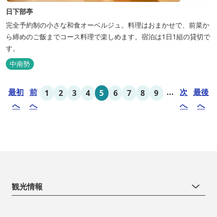
日下部亭
完全予約制の小さな和食オーベルジュ。料理はおまかせで、前菜か
ら締めのご飯までコース料理で楽しめます。宿泊は1日1組の貸切で
す。
中南勢
最初
前
...
次
最後
1
2
3
4
5
6
7
8
9
へ
へ
へ
へ
観光情報