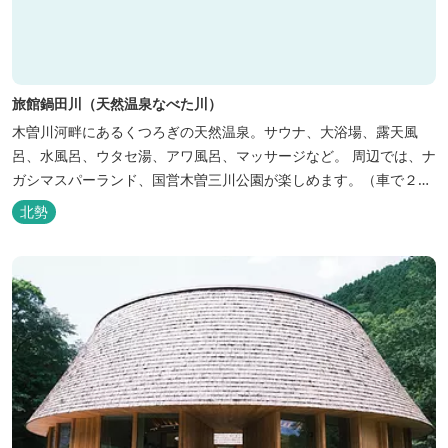
旅館鍋田川（天然温泉なべた川）
木曽川河畔にあるくつろぎの天然温泉。サウナ、大浴場、露天風
呂、水風呂、ウタセ湯、アワ風呂、マッサージなど。 周辺では、ナ
ガシマスパーランド、国営木曽三川公園が楽しめます。（車で２０
分）
北勢