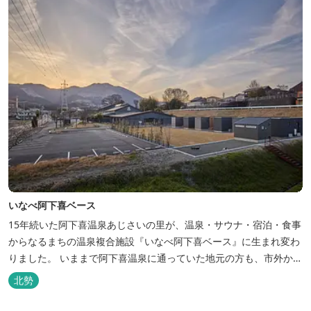
いなべ阿下喜ベース
15年続いた阿下喜温泉あじさいの里が、温泉・サウナ・宿泊・食事
からなるまちの温泉複合施設『いなべ阿下喜ベース』に生まれ変わ
りました。 いままで阿下喜温泉に通っていた地元の方も、市外から
いなべ市に遊びに来られる方も楽しめる施設になります。今まで人
北勢
気だった温泉はそのままに、サウナエリアやコンテナタイプの宿
泊、地元のお野菜が楽しめる飲食施設が加わります。 「いなべ阿下