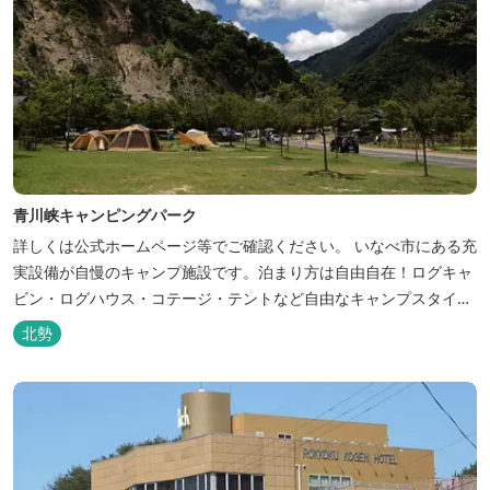
青川峡キャンピングパーク
詳しくは公式ホームページ等でご確認ください。 いなべ市にある充
実設備が自慢のキャンプ施設です。泊まり方は自由自在！ログキャ
ビン・ログハウス・コテージ・テントなど自由なキャンプスタイル
が楽しめます。屋根付きの炭火焼ハウスがありますので、雨や風の
北勢
日も快適にバーベキューをお楽しみいただけます。日帰り利用、団
体利用可能。 青少年向けの屋外キャンプ施設、かもしかキャンプフ
ィールドもございま...