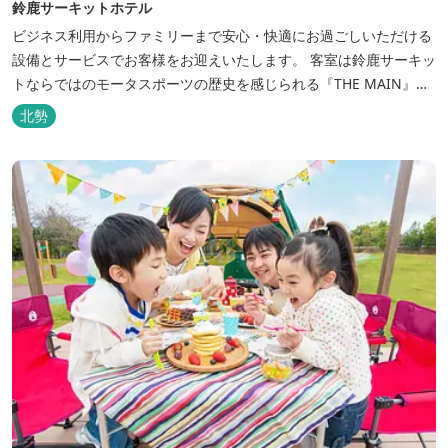
鈴鹿サーキットホテル
ビジネス利用からファミリーまで安心・快適にお過ごしいただける
設備とサービスでお客様をお迎えいたします。 客室は鈴鹿サーキッ
トならではのモータスポーツの歴史を感じられる『THE MAIN』を
はじめ、ファミリーにおすすめのキッズ・ベビーにやさしいこだわ
北勢
りの詰まった「サーキット キッズルーム」「コチラファミリールー
ム」など様々なコンセプトルームをご用意しています。 また、お子
さま連れでも安心し...