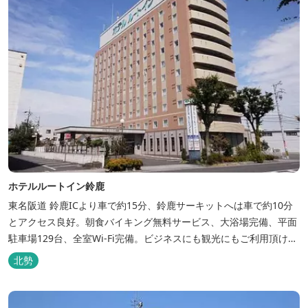
ホテルルートイン鈴鹿
東名阪道 鈴鹿ICより車で約15分、鈴鹿サーキットへは車で約10分
とアクセス良好。朝食バイキング無料サービス、大浴場完備、平面
駐車場129台、全室Wi-Fi完備。ビジネスにも観光にもご利用頂ける
快適なホテルライフをご提供します。
北勢