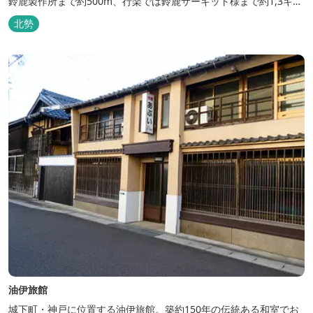
鈴鹿製作所まで約500m、行楽では鈴鹿サーキット様まで約1,3キ
ロ、スポーツ行事では鈴鹿スポーツガーデン様まで約3キロととて
北勢
も近い場所にあります。亀山市へのアクセスも便利でシャープ亀山
工場では約10キロと鈴鹿市では近い場所となっております。
油伊旅館
城下町・神戸に位置する油伊旅館。築約150年の伝統ある和室でお