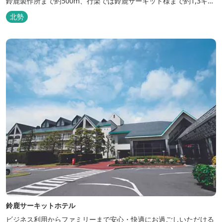
鈴鹿製作所まで約500m、行楽では鈴鹿サーキット様まで約1,3キ
ロ、スポーツ行事では鈴鹿スポーツガーデン様まで約3キロととて
北勢
も近い場所にあります。亀山市へのアクセスも便利でシャープ亀山
工場では約10キロと鈴鹿市では近い場所となっております。
鈴鹿サーキットホテル
ビジネス利用からファミリーまで安心・快適にお過ごしいただける