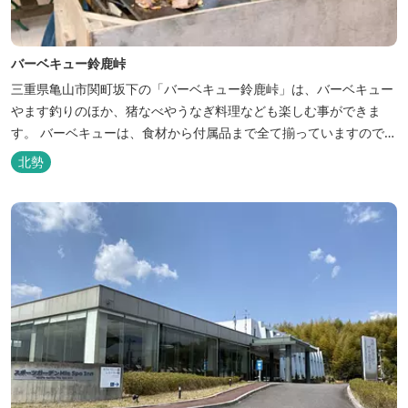
バーベキュー鈴鹿峠
三重県亀山市関町坂下の「バーベキュー鈴鹿峠」は、バーベキュー
やます釣りのほか、猪なべやうなぎ料理なども楽しむ事ができま
す。 バーベキューは、食材から付属品まで全て揃っていますので手
ぶらで楽しむ事ができますよ！釣り掘がありますので、釣ったその
北勢
場で味わえる「マス釣り」も人気です。 宿泊施設も完備していま
す！ご家族で、友人で、様々なイベントで、ぜひご利用ください。