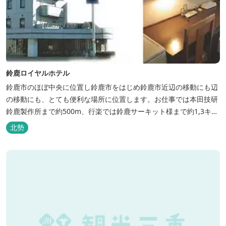
鈴鹿ロイヤルホテル
鈴鹿市のほぼ中央に位置し鈴鹿市をはじめ鈴鹿市近辺の移動にも辺
の移動にも、とても便利な場所に位置します。お仕事では本田技研
鈴鹿製作所まで約500m、行楽では鈴鹿サーキット様まで約1,3キ
ロ、スポーツ行事では鈴鹿スポーツガーデン様まで約3キロととて
北勢
も近い場所にあります。亀山市へのアクセスも便利でシャープ亀山
工場では約10キロと鈴鹿市では近い場所となっております。