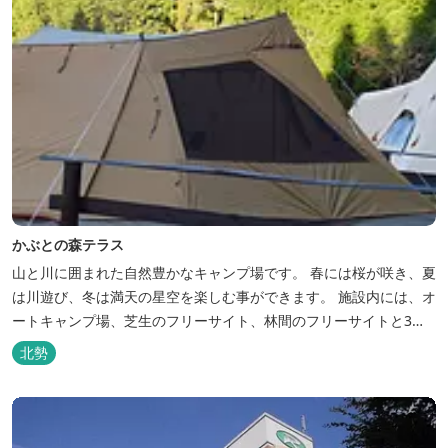
かぶとの森テラス
山と川に囲まれた自然豊かなキャンプ場です。 春には桜が咲き、夏
は川遊び、冬は満天の星空を楽しむ事ができます。 施設内には、オ
ートキャンプ場、芝生のフリーサイト、林間のフリーサイトと3種
類のキャンプ場があり、豊かな自然の中でのんびりとキャンプを楽
北勢
しむ事ができます。 テント泊が苦手な方や、小さなお子様連れの方
はコテージがおススメ。 大小合わせて6棟のコテージがあります。
キャン...