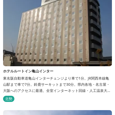
ホテルルートイン亀山インター
東名阪自動車道亀山インターチェンジより車で1分。JR関西本線亀
山駅まで車で7分。鈴鹿サーキットまで30分。県内各地・名古屋・
大阪へのアクセスに最適。全室インターネット回線・人工温泉大浴
場・無料平面駐車場89台完備。
北勢