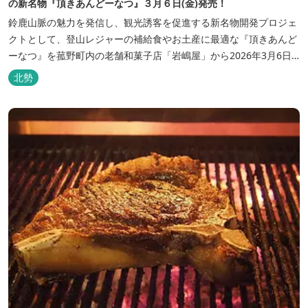
の新名物『頂きあんどーなつ』３月６日(金)発売！
鈴鹿山脈の魅力を発信し、観光誘客を促進する新名物開発プロジェ
クトとして、登山レジャーの補給食やお土産に最適な『頂きあんど
ーなつ』を菰野町内の老舗和菓子店「岩嶋屋」から2026年3月6日
（金）より販売を開始いたしました。 ■商品コンセプト：自分だけ
北勢
の「頂き」を目指す人を応援 「山に登る目的が人それぞれであるよ
うに、仕事や人生の目標（頂き）も人それぞれ。どんな『頂き』を
目指す人も、頑...