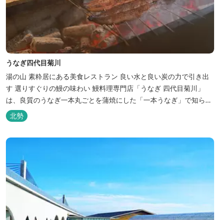
うなぎ四代目菊川
湯の山 素粋居にある美食レストラン 良い水と良い炭の力で引き出
す 選りすぐりの鰻の味わい 鰻料理専門店「うなぎ 四代目菊川」
は、良質のうなぎ一本丸ごとを蒲焼にした「一本うなぎ」で知られ
ます。大きさも太さも極上の鰻を厳選し、皮をパリッと焼き上げて
北勢
も身質がフワッとやわらかい、贅沢な食感を実現。 鮮度抜群の鰻を
毎日捌き、良質の炭で焼き立てを供します。素材から炭まで、鰻の
美味しさを熟...