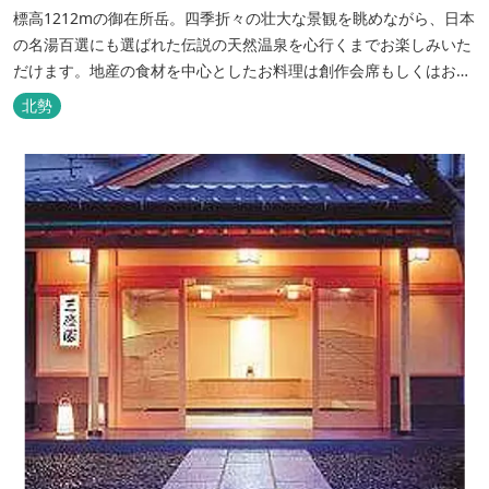
標高1212mの御在所岳。四季折々の壮大な景観を眺めながら、日本
の名湯百選にも選ばれた伝説の天然温泉を心行くまでお楽しみいた
だけます。地産の食材を中心としたお料理は創作会席もしくはお箸
でもお楽しみいただける本格フレンチをお選びいただけ、会席・フ
北勢
レンチコースとも同じテーブルにてご賞味いただけます。また館内
やお食事は浴衣姿でお楽しみいただけます。ゆったり、気軽に安心
していただける会員制リゾートホ...