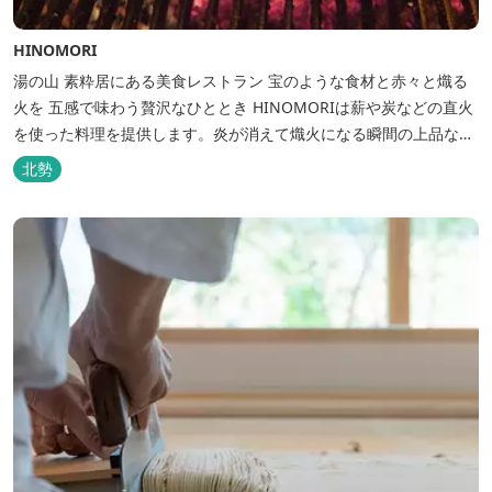
HINOMORI
湯の山 素粋居にある美食レストラン 宝のような食材と赤々と熾る
火を 五感で味わう贅沢なひととき HINOMORIは薪や炭などの直火
を使った料理を提供します。炎が消えて熾火になる瞬間の上品な香
りを海産物にまとわせたり、熟成させた上質な牛肉を塊でじっくり
北勢
とローストしたり。炎が生み出す味わいの繊細さと豪快さをコース
でお楽しみください。料理監修は、フランスで活躍するシェフ・手
島竜司。探...