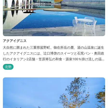
アクアイグニス
大自然に囲まれた三重県菰野町。御在所岳の麓、湯の山温泉に誕生
したアクアイグニスには、辻󠄀口博啓のスイーツと石窯パン・奥田政
行のイタリアン2店舗・笠原将弘の和食・源泉100％掛け流しの温
泉・宿泊棟・離れ宿・苺ハウス・ギャラリーなど、様々な『癒し』
北勢
と『食』が集結しております。 【『癒し』の追求 】 ◆源泉100%
掛け流し「片岡温泉」 片岡温泉は、地下1,200ｍより湯口で約42℃
の...