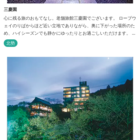
三慶園
心に残る旅のおもてなし。老舗旅館三慶園でございます。 ロープウ
ェイのりばからほど近い立地でありながら、奥に下がった場所のた
め、ハイシーズンでも静かにゆったりとお過ごしいただけます。 自
慢の大浴場からは、雄大な御在所岳を背に、御在所ロープウェイが
北勢
望めます。季節ごとに表情を変える湯の山の自然と対話しながら至
極のひとときをどうぞ。