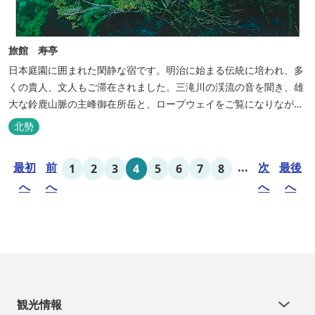
旅館 寿亭
日本庭園に囲まれた閑静な宿です。明治に始まる伝統に培われ、多
くの貴人、文人もご滞在されました。三滝川の渓流の音を聞き、雄
大な鈴鹿山脈の主峰御在所岳と、ロープウェイをご覧になりながら
お入りいただく露天風呂は気持ちがいいです。 また、庭園にある昭
北勢
和初期の離れの客間を改装した貸切風呂（６タイプ）はレトロクラ
シカルな雰囲気でみなさまに好評をいただいております。夕食は部
最初
前
...
次
最後
1
2
3
4
5
6
7
8
屋食の為、お子様連れやカッ...
へ
へ
へ
へ
観光情報