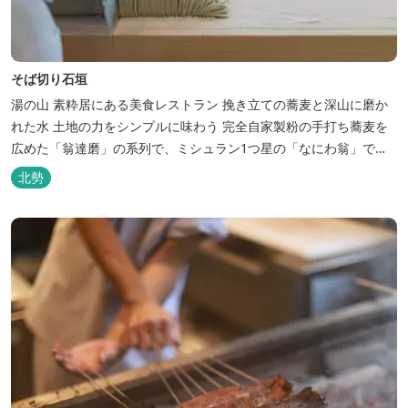
そば切り石垣
湯の山 素粋居にある美食レストラン 挽き立ての蕎麦と深山に磨か
れた水 土地の力をシンプルに味わう 完全自家製粉の手打ち蕎麦を
広めた「翁達磨」の系列で、ミシュラン1つ星の「なにわ翁」で研
鑽を積んだ石垣雄介氏が開業した「そば切り石垣」。 翁伝統の完全
北勢
自家製粉による二八蕎麦を踏襲し、蕎麦と酒をシンプルに楽しむ店
を実現しました。国産蕎麦の香りを存分に引き出す、湯の山温泉の
天然の水の力...