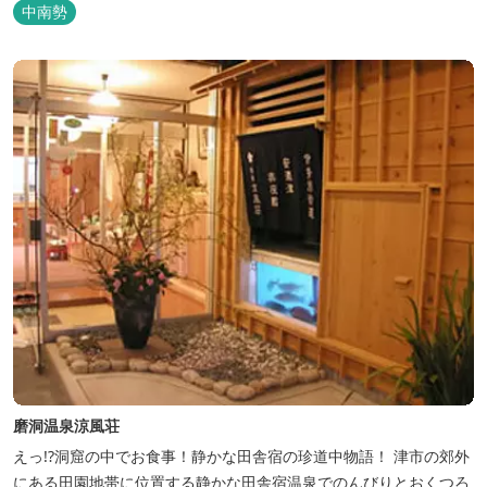
中南勢
磨洞温泉涼風荘
えっ!?洞窟の中でお食事！静かな田舎宿の珍道中物語！ 津市の郊外
にある田園地帯に位置する静かな田舎宿温泉でのんびりとおくつろ