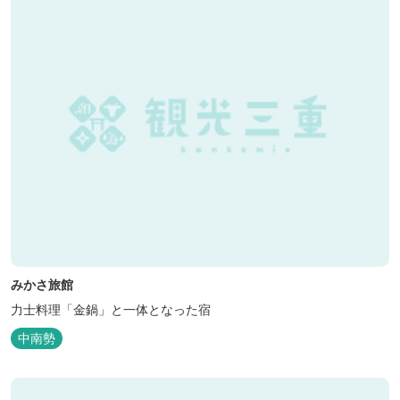
みかさ旅館
力士料理「金鍋」と一体となった宿
中南勢