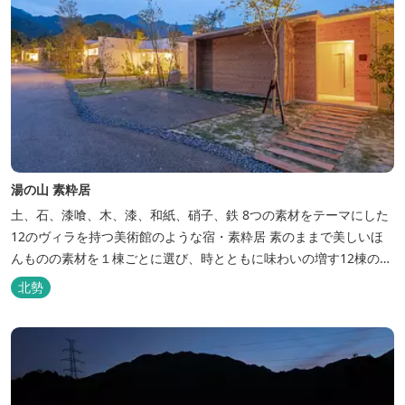
湯の山 素粋居
土、石、漆喰、木、漆、和紙、硝子、鉄 8つの素材をテーマにした
12のヴィラを持つ美術館のような宿・素粋居 素のままで美しいほ
んものの素材を１棟ごとに選び、時とともに味わいの増す12棟のヴ
ィラをつくりました。現代美術・工芸・古美術・アンティークをし
北勢
つらえた空間は、 とびきり居心地が良い美術館のよう。次はあのヴ
ィラで素材とアートに触れたい。 そんな滞在の楽しみが広がりま
す。 「そ...