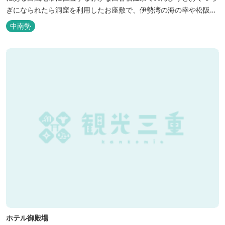
ぎになられたら洞窟を利用したお座敷で、伊勢湾の海の幸や松阪肉
を山海賊焼きをお召し上がりいただけます。年中20度前後の天然空
中南勢
調、お客様を不思議な空間にご案内！ ご宴会には、大広間で和食会
席、日帰り入浴＆お食事ＯＫ。 温泉は、津に来て津の湯をお楽しみ
いただけます。「白...
ホテル御殿場