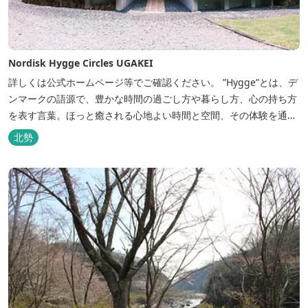
Nordisk Hygge Circles UGAKEI
詳しくは公式ホームページ等でご確認ください。 ”Hygge”とは、デ
ンマークの語源で、豊かな時間の過ごし方や暮らし方、心の持ち方
を表す言葉。ほっと癒される心地よい時間と空間、その体験を通し
て得られる幸福感のことです。 デンマーク発のアウトドアブランド
北勢
「Nordisk（ノルディスク）」と三重県いなべ市が連携して手がけ
た日本初のアウトドアフィールドが、2023年４月３日にオープンし
ました...