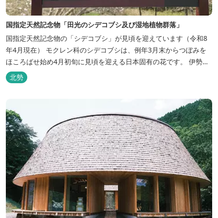
国指定天然記念物「田光のシデコブシ及び湿地植物群落」
国指定天然記念物の「シデコブシ」が見頃を迎えています（令和8
年4月現在） モクレン科のシデコブシは、例年3月末からつぼみを
ほころばせ始め4月初旬に見頃を迎える日本固有の花です。 伊勢湾
周辺の狭い範囲に自生するシデコブシは、三重県内ではいなべ市、
北勢
菰野町、四日市市などの北勢地方に見られ これらの自生地は日本に
おけるシデコブシ天然分布の西の端にあたります。 約500万年前に
存在して...