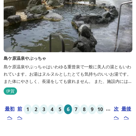
島ケ原温泉やぶっちゃ
島ケ原温泉やぶっちゃはいわゆる重曾泉で一般に美人の湯ともいわ
れています。お湯はヌルヌルとしたとても気持ちのいいお湯です。
また体にやさしく、長湯をしても疲れません。 また、施設内にはオ
ートキャンプ場、デイキャンプ場、テニスコート、水遊び場（夏季
伊賀
限定）、こんにゃくやパン作りの体験できる工房などがあります。
木津川（鯛ケ瀬）のほとりにある美しい自然を生かしたオートキャ
最初
前
...
次
最後
1
2
3
4
5
6
7
8
9
10
ンプやディキャンプ...
へ
へ
へ
へ