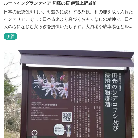
ルートイングランティア 和蔵の宿 伊賀上野城前
日本の伝統色を用い、町並みに調和する外観。和の趣を取り入れた
インテリア。そして日本古来より息づくおもてなしの精神で、日本
人の心になじむ安らぎを提供いたします。大浴場や駐車場などルー
トインホテルズの機能性や利便性はそのままに、穏やかな和のニュ
伊賀
アンスを湛えた空間は、ビジネスにも観光にも、幅広くお役立てい
ただけるホテルです。