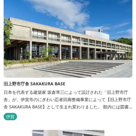
旧上野市庁舎 SAKAKURA BASE
日本を代表する建築家 坂倉準三によって設計された「旧上野市庁
舎」が、伊賀市のにぎわい忍者回廊整備事業によって【旧上野市庁
舎 SAKAKURA BASE】として生まれ変わりました。 館内には図書
館やホテル、カフェがあるほか、観光案内所「伊賀市観光インフォ
伊賀
メーションセンター」や伊賀の逸品を取り揃えた「伊賀百貨
Souvenir Shop」も併殺されています。