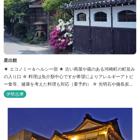
星出館
★ エコノミー＆ヘルシー宿 ★ 古い商屋や蔵のある河崎町の町並み
の入り口 ☆ 料理は魚介類中心ですが希望によりアレルギーアトピ
ー食等、健康を考えた料理も対応（要予約） ☆ 光明石や備長炭を
設置した青森ヒバと信楽焼のお風呂で心身のリフレッシュを！
伊勢志摩
【Japanese Inn Group 会員です】