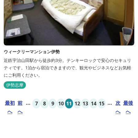
ウィークリーマンション伊勢
近鉄宇治山田駅から徒歩約3分。テンキーロックで安心のセキュリ
ティです。1泊から宿泊できますので、観光やビジネスなどお気軽
にご利用ください。
伊勢志摩
最初
前
...
...
次
最後
7
8
9
10
11
12
13
14
15
へ
へ
へ
へ