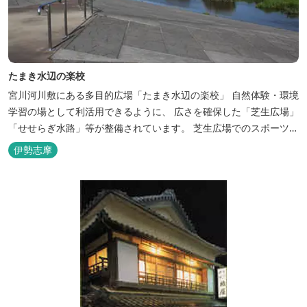
たまき水辺の楽校
宮川河川敷にある多目的広場「たまき水辺の楽校」 自然体験・環境
学習の場として利活用できるように、 広さを確保した「芝生広場」
「せせらぎ水路」等が整備されています。 芝生広場でのスポーツや
バーベキューはもちろん、 車での乗り入れも可能なため、オートキ
伊勢志摩
ャンプなどもお楽しみいただけます！ 火災防止のため、バーベキュ
ー･焚火等をする際は、 直火にならないように焚火台･コンロ等を
使...