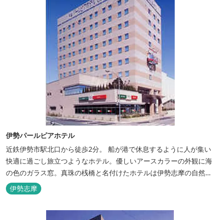
伊勢パールピアホテル
近鉄伊勢市駅北口から徒歩2分。 船が港で休息するように人が集い
快適に過ごし旅立つようなホテル。優しいアースカラーの外観に海
の色のガラス窓。真珠の桟橋と名付けたホテルは伊勢志摩の自然保
護への思いか省エネルギーへの工夫と設備を備えています。 和食・
伊勢志摩
イタリアンレストランがございます。 また、宿泊のお客様は途中出
入り自由立体駐車場を無料でお使いいただけます。