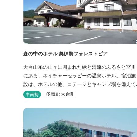
森の中のホテル 奥伊勢フォレストピア
大台山系の山々に囲まれた緑と清流のふるさと宮川
にある、ネイチャーセラピーの温泉ホテル。宿泊施
設は、ホテルの他、コテージとキャンプ場を備えて
います。 施設内に宮川の支流が流れ、川遊びができ
多気郡大台町
中南勢
ます。BBQエリア、釣堀もあり、ファミリーやグル
ープでもアクティビティを楽しめます。 ディナーは
併設の「レストラン アンジュ」にて、地元の食材を
ていねいに調理したフレンチフルコースをお召し上
がりい...