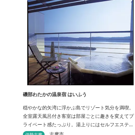
磯部わたかの温泉宿 はいふう
穏やかな的矢湾に浮かぶ島でリゾート気分を満喫。
全室露天風呂付き客室は部屋ごとに趣きを変えてプ
ライベート感たっぷり。湯上りにはセルフエステ
を。伊勢志摩の旬を濃縮した創作和会席をダイニン
志摩市
伊勢志摩