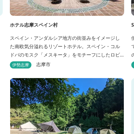
ホテル志摩スペイン村
S
スペイン・アンダルシア地方の街並みをイメージし
た南欧気分溢れるリゾートホテル。スペイン・コル
ドバのモスク「メスキータ」をモチーフにしたロビ
ーは天井がとても高く、見るものを圧倒します。客
志摩市
伊勢志摩
室棟にある中庭もコルドバ、セビリア、グラナダの
街を再現しており、ホテル内を散策するだけでも異
国感を満喫できます。 スペインの雰囲気が溢れた客
室やパークの夢の続きが見られるキャラクタールー
ム、最大6名様まで...