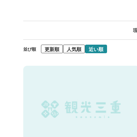
現
更新順
人気順
近い順
並び順