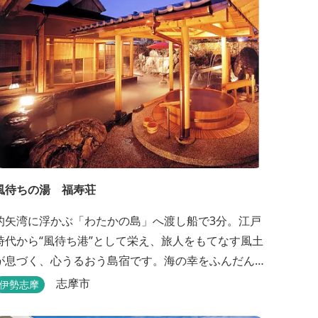
風待ちの湯 福寿荘
的矢湾に浮かぶ「わたかの島」へ渡し船で3分。江戸
時代から“風待ち港”として栄え、旅人をもてなす風土
が息づく、心うるおう島宿です。海の幸をふんだん
に使ったボリューム満点の会席料理が自慢。肌にや
志摩市
伊勢志摩
さしい天然の療養泉が満喫できるお風呂は、伊勢志