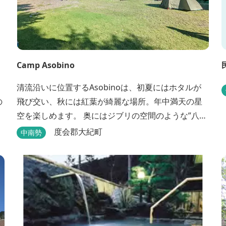
Camp Asobino
清流沿いに位置するAsobinoは、初夏にはホタルが
の
飛び交い、秋には紅葉が綺麗な場所。年中満天の星
空を楽しめます。 奥にはジブリの空間のような”八重
谷湧水”、 他にも小さい鍾乳洞ですが太古を想像させ
度会郡大紀町
中南勢
る”風穴”などがあり、自然が豊かなスポットです。
wi-fi完備。テントサウナもご利用いただけます。 ま
た近くには廃校を活用した「阿曽温泉」もありま
す。