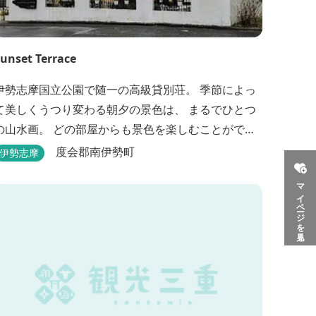
unset Terrace
伊勢志摩国立公園で随一の高級貸別荘。 季節によっ
て美しくうつり変わる朝夕の景色は、 まるでひとつ
の山水画。 どの部屋からも景色を楽しむことができ
ます。 大切な友人や家族と、最高のひとときを。 1
度会郡南伊勢町
伊勢志摩
日1組限定とさせていただいております。 完全にプラ
マイページを見る
イベートでご利用いただけます。