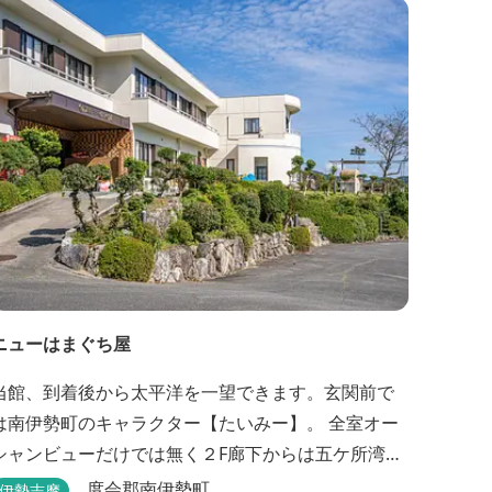
摩最大級の庭園露天風呂です。
ニューはまぐち屋
当館、到着後から太平洋を一望できます。玄関前で
は南伊勢町のキャラクター【たいみー】。 全室オー
シャンビューだけでは無く２F廊下からは五ケ所湾、
礫浦を一望でき船は勿論の事、養殖筏や釣り堀筏な
度会郡南伊勢町
伊勢志摩