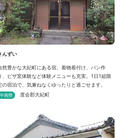
さんずい
自然豊かな大紀町にある宿。着物着付け、パン作
り、ピザ窯体験など体験メニューも充実。1日1組限
定の宿泊で、気兼ねなくゆったりと過ごせます。
度会郡大紀町
中南勢