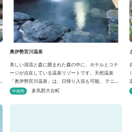
奥伊勢宮川温泉
美しい清流と森に囲まれた森の中に、ホテルとコテ
ージが点在している温泉リゾートです。天然温泉
「奥伊勢宮川温泉」は、日帰り入浴も可能。 テニス
やフィールドアスレチック・川遊び・ウォーキン
多気郡大台町
中南勢
グ・山登りの後は、岩風呂風の露天風呂と地元産季
節の野草を月替メニューの野草風呂と打たせ湯で思
いっきりリフレッシュしてください。 森林浴に温泉
浴でネイチャーセラピーしませんか。