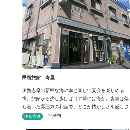
民宿旅館 寿屋
伊勢志摩の新鮮な海の幸と楽しい宴会を楽しめる
宿。旅館から少し歩けば目の前には海が。客室は落
ち着いた雰囲気の和室で、どこか懐かしさを感じさ
せてくれます。
志摩市
伊勢志摩