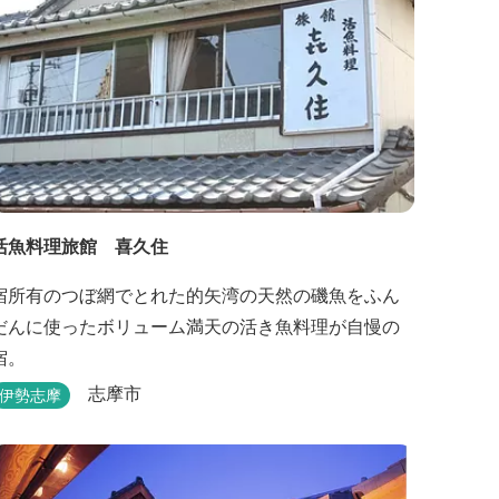
活魚料理旅館 喜久住
宿所有のつぼ網でとれた的矢湾の天然の磯魚をふん
だんに使ったボリューム満天の活き魚料理が自慢の
宿。
志摩市
伊勢志摩