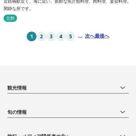
近鉄楠駅近く、海に近い。新鮮な魚介類料理、肉料理、宴会料理。
閑静な所です。
北勢
...
次へ
最後へ
1
2
3
4
5
観光情報
旬の情報