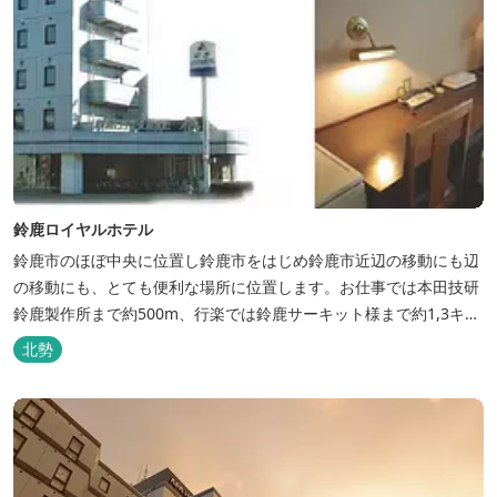
鈴鹿ロイヤルホテル
鈴鹿市のほぼ中央に位置し鈴鹿市をはじめ鈴鹿市近辺の移動にも辺
の移動にも、とても便利な場所に位置します。お仕事では本田技研
鈴鹿製作所まで約500m、行楽では鈴鹿サーキット様まで約1,3キ
ロ、スポーツ行事では鈴鹿スポーツガーデン様まで約3キロととて
北勢
も近い場所にあります。亀山市へのアクセスも便利でシャープ亀山
工場では約10キロと鈴鹿市では近い場所となっております。