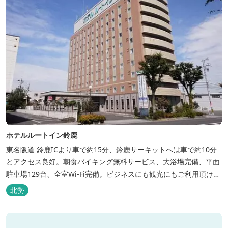
ホテルルートイン鈴鹿
東名阪道 鈴鹿ICより車で約15分、鈴鹿サーキットへは車で約10分
とアクセス良好。朝食バイキング無料サービス、大浴場完備、平面
駐車場129台、全室Wi-Fi完備。ビジネスにも観光にもご利用頂ける
快適なホテルライフをご提供します。
北勢