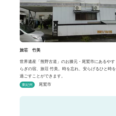
旅荘 竹美
世界遺産「熊野古道」のお膝元・尾鷲市にあるやす
らぎの宿、旅荘 竹美。時を忘れ、安らげるひと時を
過ごすことができます。
尾鷲市
東紀州