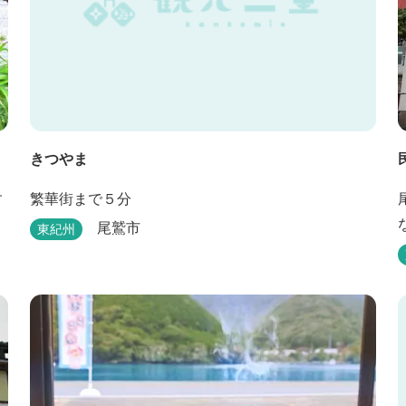
きつやま
す
繁華街まで５分
尾鷲市
東紀州