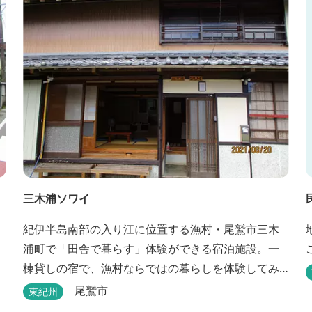
三木浦ソワイ
紀伊半島南部の入り江に位置する漁村・尾鷲市三木
浦町で「田舎で暮らす」体験ができる宿泊施設。一
棟貸しの宿で、漁村ならではの暮らしを体験してみ
ませんか。
尾鷲市
東紀州