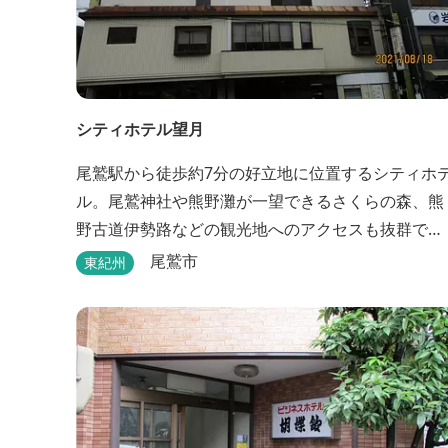
シティホテル望月
尾鷲駅から徒歩約7分の好立地に位置するシティホ
ル。尾鷲神社や熊野灘が一望できるさくらの森、熊
野古道伊勢路などの観光地へのアクセスも抜群で
す。
尾鷲市
東紀州