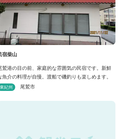
民宿柴山
尾鷲港の目の前、家庭的な雰囲気の民宿です。新鮮
な魚介の料理が自慢。渡船で磯釣りも楽しめます。
尾鷲市
東紀州