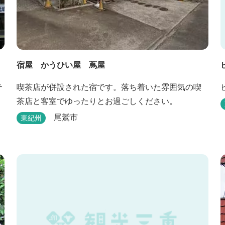
宿屋 かうひい屋 蔦屋
テ
喫茶店が併設された宿です。落ち着いた雰囲気の喫
茶店と客室でゆったりとお過ごしください。
尾鷲市
東紀州