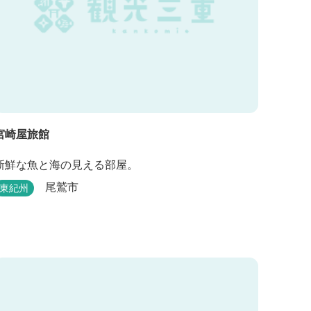
宮崎屋旅館
新鮮な魚と海の見える部屋。
尾鷲市
東紀州