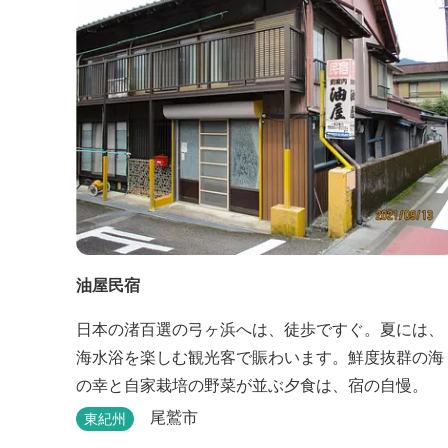
油屋民宿
日本の渚百選の弓ヶ浜へは、徒歩ですぐ。夏には、
海水浴を楽しむ観光客で賑わいます。鮮度抜群の海
の幸と自家栽培の野菜が並ぶ夕食は、宿の自慢。
尾鷲市
東紀州