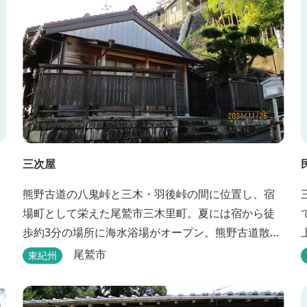
三次屋
熊野古道の八鬼峠と三木・羽後峠の間に位置し、宿
場町として栄えた尾鷲市三木里町。夏には宿から徒
歩約3分の場所に海水浴場がオープン。熊野古道散策
はもちろん、林業体験もできます。
尾鷲市
東紀州