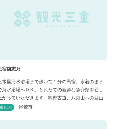
民宿嬉志乃
三木里海水浴場まで歩いて１分の民宿。水着のまま
で海水浴場へＯＫ。とれたての新鮮な魚介類を召し
上がっていただきます。熊野古道、八鬼山への登山
には便利。
尾鷲市
東紀州