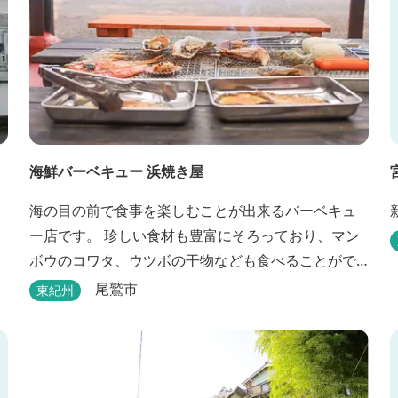
海鮮バーベキュー 浜焼き屋
海の目の前で食事を楽しむことが出来るバーベキュ
ー店です。 珍しい食材も豊富にそろっており、マン
ボウのコワタ、ウツボの干物なども食べることがで
きます。
尾鷲市
東紀州