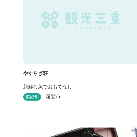
やすらぎ荘
新鮮な魚でおもてなし
尾鷲市
東紀州