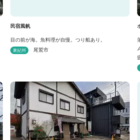
民宿風帆
目の前が海。魚料理が自慢。つり船あり。
尾鷲市
東紀州