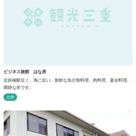
ビジネス旅館 はな房
近鉄楠駅近く、海に近い。新鮮な魚介類料理、肉料理、宴会料理。
閑静な所です。
北勢