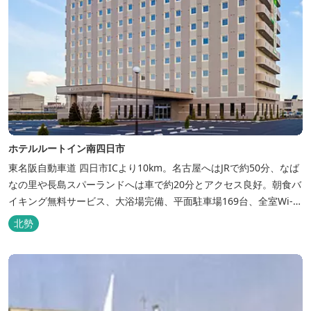
ホテルルートイン南四日市
東名阪自動車道 四日市ICより10km。名古屋へはJRで約50分、なば
なの里や長島スパーランドへは車で約20分とアクセス良好。朝食バ
イキング無料サービス、大浴場完備、平面駐車場169台、全室Wi-Fi
完備。ビジネスにも観光にもご利用頂ける快適なホテルライフをご
北勢
提供します。