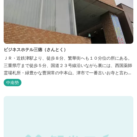
ビジネスホテル三徳（さんとく）
ＪＲ・近鉄津駅より、徒歩８分、繁華街へも１０分位の所にある。
三重県庁まで徒歩５分、国道２３号線沿いながら裏には、西国薬師
霊場札所・緑豊かな曹洞常の中本山。津市で一番古いお寺と言われ
る塔世山四天王寺があります。
中南勢