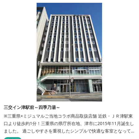
三交イン津駅前～四季乃湯～
※三重県×ミジュマルご当地コラボ商品取扱店舗 近鉄・ＪＲ津駅東
口より徒歩約1分！三重県の県庁所在地、津市に2015年11月誕生し
ました。 過ごしやすさを重視したシンプルで快適な客室となってお
り、ベッドはワイドなサイズで、羽毛布団をご用意。女性にやさし