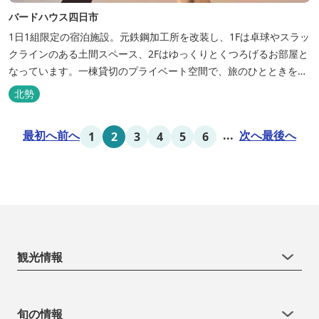
バードハウス四日市
1日1組限定の宿泊施設。元鉄鋼加工所を改装し、1Fは卓球やスラッ
クラインのある土間スペース、2Fはゆっくりとくつろげるお部屋と
なっています。一棟貸切のプライベート空間で、旅のひとときを過
ごしてみては。
北勢
最初へ
前へ
...
次へ
最後へ
1
2
3
4
5
6
観光情報
旬の情報