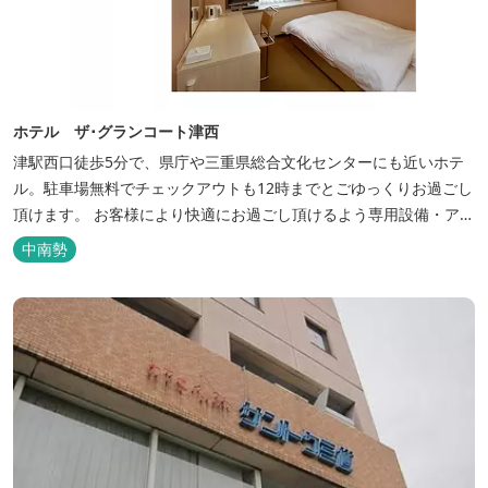
ホテル ザ･グランコート津西
津駅西口徒歩5分で、県庁や三重県総合文化センターにも近いホテ
ル。駐車場無料でチェックアウトも12時までとごゆっくりお過ごし
頂けます。 お客様により快適にお過ごし頂けるよう専用設備・アメ
ニティ付き女性専用フロアやビジネスマンに最適なパソコン・プリ
中南勢
ンター設置のお部屋など多種多様な部屋タイプ・サービスをご用
意。本質の時間、至上の空間をお届けいたします。 また１Fにはカ
フェ＆レストランE...