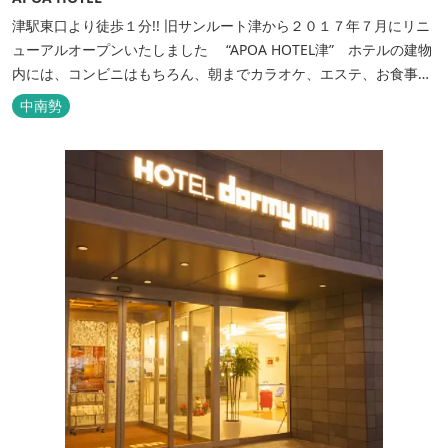
津駅東口より徒歩１分!! 旧サンルート津から２０１７年７月にリニ
ューアルオープンいたしました “APOA HOTEL津” ホテルの建物
内には、コンビニはもちろん、朝までカラオケ、エステ、お食事も
いろいろなジャンルが楽しめます。 ホテル内施設 地下…創作料
中南勢
理“舞の華” 居酒屋“風の蔵人” 居酒屋“居酒屋ならここが安いぜっ”
１階…コンビニエンスストア“ローソン” 和食“いせもん本店”...