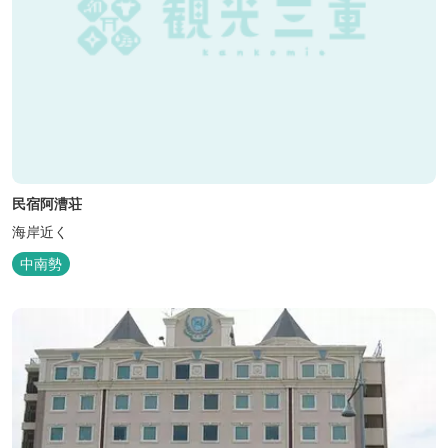
民宿阿漕荘
海岸近く
中南勢