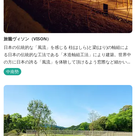
旅籠ヴィソン（VISON）
日本の伝統的な「風流」を感じる 柱(はしら)と梁(はり)の軸組によ
る日本の伝統的な工法である「木造軸組工法」により建築。世界中
の方に日本の誇る「風流」を体験して頂けるよう窓際など細かいデ
ィテールにこだわりました。4棟から成る旅籠棟では各棟1階に入居
中南勢
するテナントプロデュースにより洗練された世界観を各客室でお楽
しみいただけ...