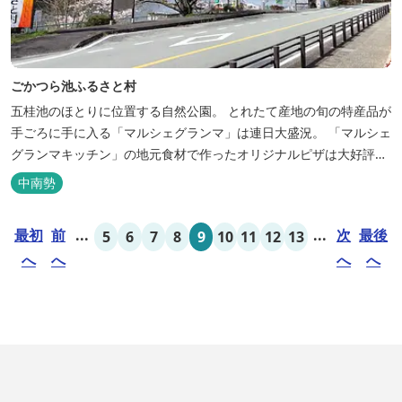
ごかつら池ふるさと村
五桂池のほとりに位置する自然公園。 とれたて産地の旬の特産品が
手ごろに手に入る「マルシェグランマ」は連日大盛況。 「マルシェ
グランマキッチン」の地元食材で作ったオリジナルピザは大好評！
バーベキューも楽しめます。食材と必要な道具がセットになった
中南勢
「手ぶらバーベキューセット」も人気です。 『ごかつら池どうぶつ
パーク』近くにあります。 多気町観光協会のフェイスブックでは多
最初
前
...
...
次
最後
5
6
7
8
9
10
11
12
13
気町のローカ...
へ
へ
へ
へ