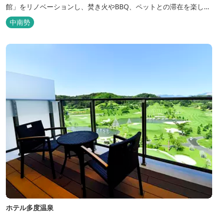
館」をリノベーションし、焚き火やBBQ、ペットとの滞在を楽しめ
る“キャンプ気分”の宿として生まれ変わりました。 【営業時間】 チ
中南勢
ェックイン 15：00（早めのチェックインご希望は予約時に要相
談） チェックアウト 9：00 【定休日】 不定休 【料金...
ホテル多度温泉