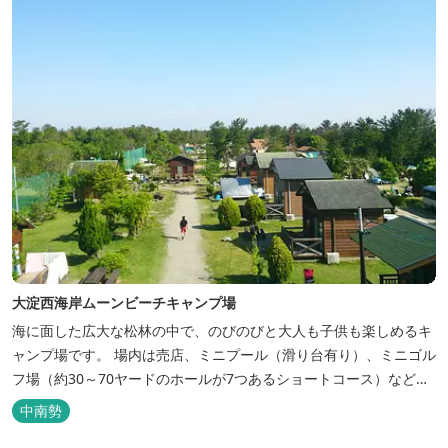
大淀西海岸ムーンビーチキャンプ場
海に面した広大な松林の中で、のびのびと大人も子供も楽しめるキ
ャンプ場です。 場内は売店、ミニプール（滑り台有り）、ミニゴル
フ場（約30～70ヤードのホールが7つあるショートコース）なども
あります。 目の前の海では、海水浴など安心して楽しめます。周辺
中南勢
観光地には、伊勢志摩国立公園の玄関口にあたります。