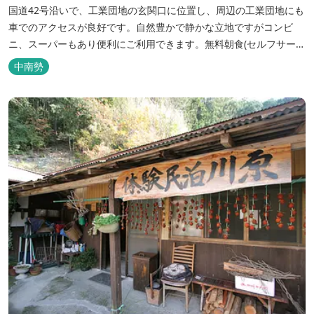
国道42号沿いで、工業団地の玄関口に位置し、周辺の工業団地にも
車でのアクセスが良好です。自然豊かで静かな立地ですがコンビ
ニ、スーパーもあり便利にご利用できます。無料朝食(セルフサービ
ス)、大型無料駐車場も完備。
中南勢