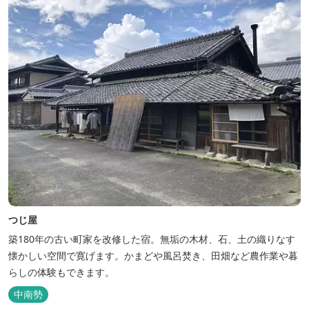
喜ベース」は、『自...
つじ屋
築180年の古い町家を改修した宿。無垢の木材、石、土の織りなす
懐かしい空間で寛げます。かまどや風呂焚き、田畑など農作業や暮
らしの体験もできます。
中南勢