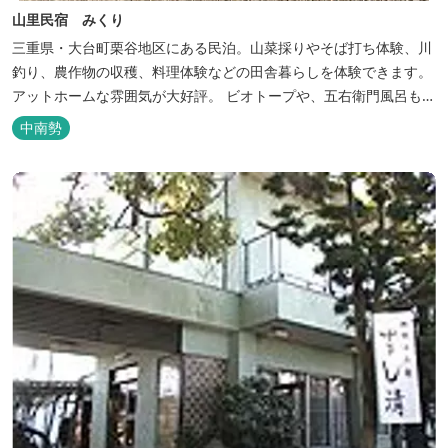
山里民宿 みくり
三重県・大台町栗谷地区にある民泊。山菜採りやそば打ち体験、川
釣り、農作物の収穫、料理体験などの田舎暮らしを体験できます。
アットホームな雰囲気が大好評。 ビオトープや、五右衛門風呂も楽
しめます。6月はホタル観賞が人気。 夜になると周囲は真っ暗。都
中南勢
会には無い闇の中を飛び交うヒメホタル・ヘイケボタルを観賞した
り、星空を眺めたり・・・ 初夏の早朝には「アカショウビン」の美
しい声を聞く事ができた...