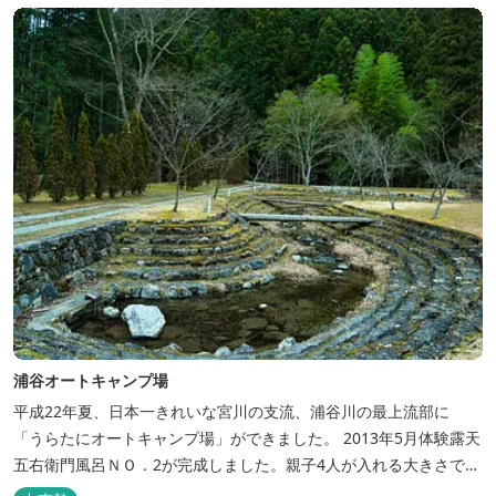
浦谷オートキャンプ場
平成22年夏、日本一きれいな宮川の支流、浦谷川の最上流部に
「うらたにオートキャンプ場」ができました。 2013年5月体験露天
五右衛門風呂ＮＯ．2が完成しました。親子4人が入れる大きさで
す。中には腰掛けもあり、ゆっくり、星やホタルを見る事ができま