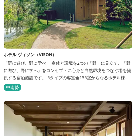
ホテル ヴィソン（VISON）
「野に遊び、野に学べ」 身体と環境を2つの「野」に見立て、「野
に遊び、野に学べ」をコンセプトに心身と自然環境をつなぐ場を提
供する宿泊施設です。 5タイプの客室全155室からなるホテル棟
と、プライベートな滞在が楽しめる一棟独立型のヴィラ6棟がござ
中南勢
います。