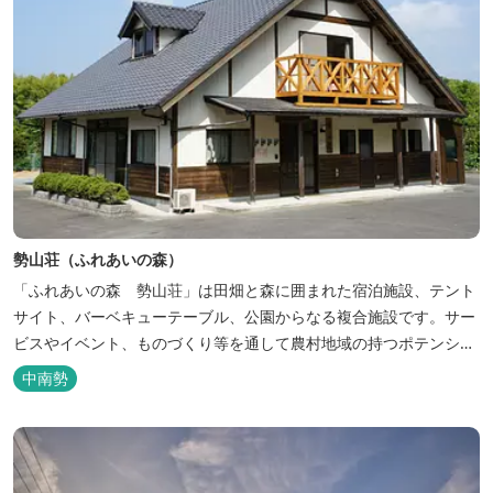
勢山荘（ふれあいの森）
「ふれあいの森 勢山荘」は田畑と森に囲まれた宿泊施設、テント
サイト、バーベキューテーブル、公園からなる複合施設です。サー
ビスやイベント、ものづくり等を通して農村地域の持つポテンシャ
ルを発信しています。 めだかやタガメなど水生生物が生息し、初夏
中南勢
にはホタルが飛び交う「メダカ池」や、約９０００本のあじさいが
植えられた「あじさいの小径」を散策し、遠い昔に過ごした懐かし
い田舎にタイムスリップしてみま...