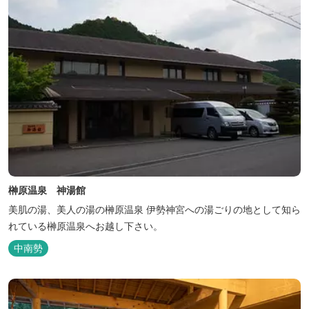
榊原温泉 神湯館
美肌の湯、美人の湯の榊原温泉 伊勢神宮への湯ごりの地として知ら
れている榊原温泉へお越し下さい。
中南勢