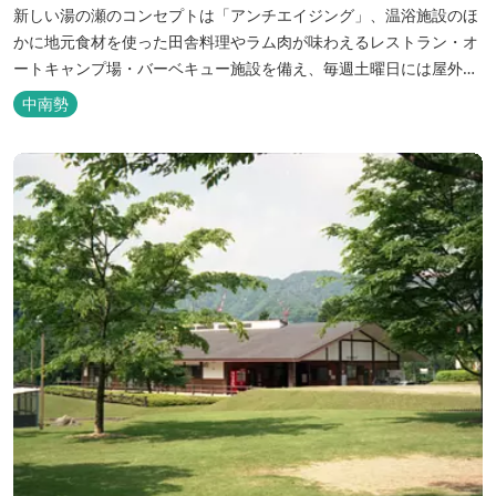
新しい湯の瀬のコンセプトは「アンチエイジング」、温浴施設のほ
かに地元食材を使った田舎料理やラム肉が味わえるレストラン・オ
ートキャンプ場・バーベキュー施設を備え、毎週土曜日には屋外に
「湯の瀬市場」を設け、新鮮野菜の販売が行われています。 また、
中南勢
観光旅行が困難な障がい者や介助が必要な高齢者の利用に特化した
福祉旅館として、全館バリアフリー、車いす対応の貸切風呂、リフ
ト付きジャグジーを備えています...