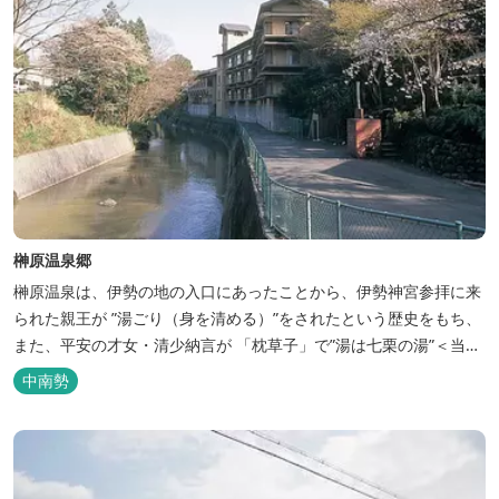
榊原温泉郷
榊原温泉は、伊勢の地の入口にあったことから、伊勢神宮参拝に来
られた親王が ”湯ごり（身を清める）”をされたという歴史をもち、
また、平安の才女・清少納言が 「枕草子」で”湯は七栗の湯”＜当時
の呼び名＞と称えており、 出雲の神を温泉の守り神として祀ってい
中南勢
ることもあって、恋の和歌も多く残っています。 このように、宮中
や神宮にゆかりも深く、つるつるスベスベの肌ざわりの良い泉質は
心身の癒し...