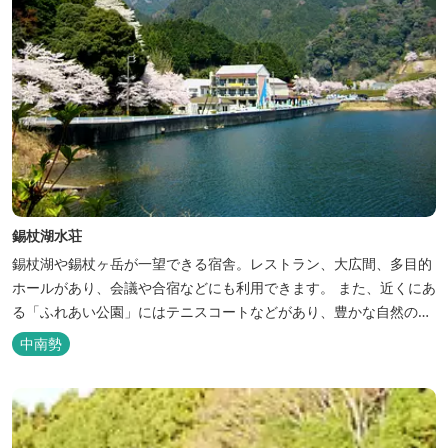
錫杖湖水荘
錫杖湖や錫杖ヶ岳が一望できる宿舎。レストラン、大広間、多目的
ホールがあり、会議や合宿などにも利用できます。 また、近くにあ
る「ふれあい公園」にはテニスコートなどがあり、豊かな自然の中
でのびのびと楽しむことができます。
中南勢