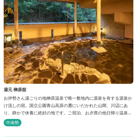
湯元 榊原舘
お伊勢さん湯ごりの地榊原温泉で唯一敷地内に源泉を有する源泉か
け流しの宿。国立公園青山高原の麓にいだかれた山閑、川辺にあ
り、静かで休養に絶好の地です。ご宿泊、お夕席の他日帰り温泉も
楽しめます。お料理にも温泉を用いた温泉野菜蒸しの他美と健康を
中南勢
テーマとしたふるさと会席をご用意しています。