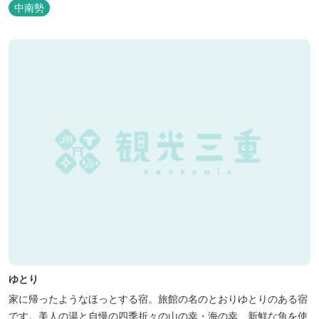
館 清少納言です。柔らかく滑らかな安らぎの湯や旬の味、心のこ
中南勢
もったおもてなしを心掛けております。 日頃の喧騒から離れ、平安
の才女清少納言もお墨付きの名湯を是非実感してください。
ゆとり
家に帰ったようなほっとする宿。旅館の名のとおりゆとりのある宿
です。美人の湯と自慢の四季折々の山の幸・海の幸、新鮮な魚を使