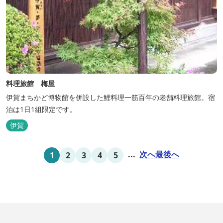
料理旅館 梅屋
伊賀まちかど博物館を併設した鯉料理一筋百年の老舗料理旅館。宿
泊は1日1組限定です。
伊賀
...
次へ
最後へ
1
2
3
4
5