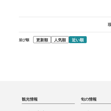
現
更新順
人気順
近い順
並び順
観光情報
旬の情報