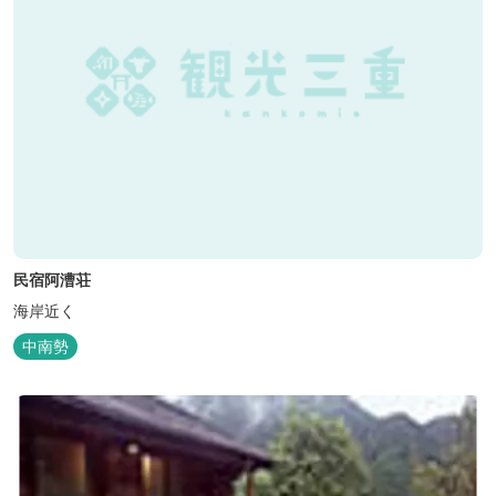
民宿阿漕荘
海岸近く
中南勢