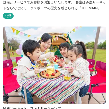
設備とサービスでお客様をお迎えいたします。 客室は鈴鹿サーキッ
トならではのモータスポーツの歴史を感じられる『THE MAIN』を
はじめ、ファミリーにおすすめのキッズ・ベビーにやさしいこだわ
北勢
りの詰まった「サーキット キッズルーム」「コチラファミリールー
ム」など様々なコンセプトルームをご用意しています。 また、お子
さま連れでも安心し...
鈴鹿サーキット ファミリーキャンプ