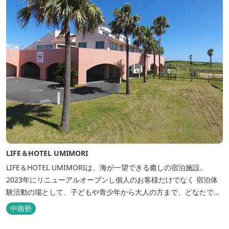
LIFE＆HOTEL UMIMORI
LIFE＆HOTEL UMIMORIは、海が一望できる癒しの宿泊施設。
2023年にリニューアルオープンし個人のお客様だけでなく 宿泊体
験活動の場として、子どもや青少年から大人の方まで、どなたでも
ご利用いただけます。 ヨットやボート・カヤックをはじめとするマ
中南勢
リンアクティビティや併設する海の乗馬倶楽部エルカバージョでの
乗馬体験が可能！ 小中学生や団体様向けに海の自然体験教室も開催