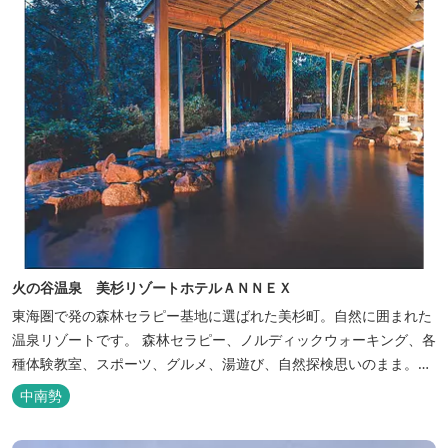
火の谷温泉 美杉リゾートホテルＡＮＮＥＸ
東海圏で発の森林セラピー基地に選ばれた美杉町。自然に囲まれた
温泉リゾートです。 森林セラピー、ノルディックウォーキング、各
種体験教室、スポーツ、グルメ、湯遊び、自然探検思いのまま。思
いきり遊んだ後は温泉でゆったり、のんびり。お料理は和洋バイキ
中南勢
ングに豪華会席料理。バイキングでは、毎日餅つき、夏は流しそう
めん等のイベントも開催しています。 ５つの貸切風呂に、展望風呂