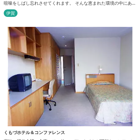
喧噪をしばし忘れさせてくれます。 そんな恵まれた環境の中にあ
る、純和風造りの閑静なたたずまい …それが赤目山水園です。 ま
伊賀
た、赤目山水園の園内からこんこんと湧き出る天然温泉「赤目温泉
山の湯」は、肌にやさしい美人と健康の湯として大勢のお客様に喜
んでいただいておりま...
くもづホテル＆コンファレンス