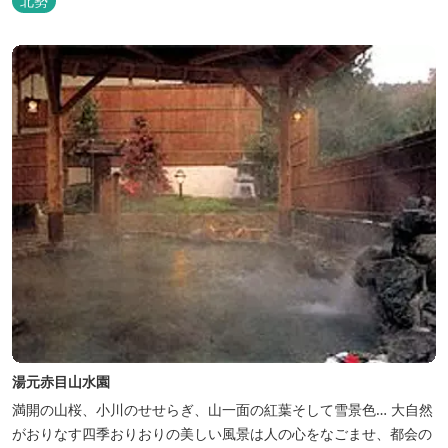
北勢
湯元赤目山水園
満開の山桜、小川のせせらぎ、山一面の紅葉そして雪景色… 大自然
がおりなす四季おりおりの美しい風景は人の心をなごませ、都会の