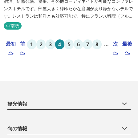
宿泊、研修会議、食事、その他コーディネイトが可能なコンファレ
ンスホテルです。部屋大きく緑ゆたかな庭園があり静かなホテルで
す。レストランは和洋とも対応可能で、特にフランス料理（フルコ
ース）が人気あり是非ご賞味ください。
中南勢
最初
前
...
次
最後
1
2
3
4
5
6
7
8
へ
へ
へ
へ
観光情報
旬の情報