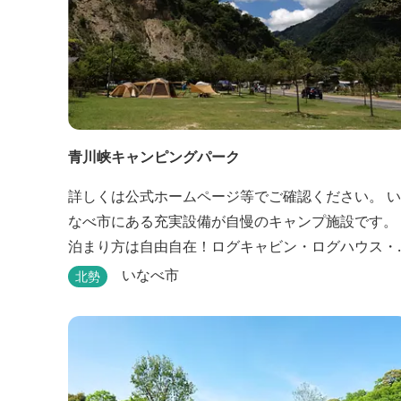
青川峡キャンピングパーク
詳しくは公式ホームページ等でご確認ください。 い
なべ市にある充実設備が自慢のキャンプ施設です。
泊まり方は自由自在！ログキャビン・ログハウス・
コテージ・テントなど自由なキャンプスタイルが楽
いなべ市
北勢
しめます。屋根付きの炭火焼ハウスがありますの
で、雨や風の日も快適にバーベキューをお楽しみい
ただけます。日帰り利用、団体利用可能。 青少年向
けの屋外キャンプ施設、かもしかキャンプフィール
ドもございま...