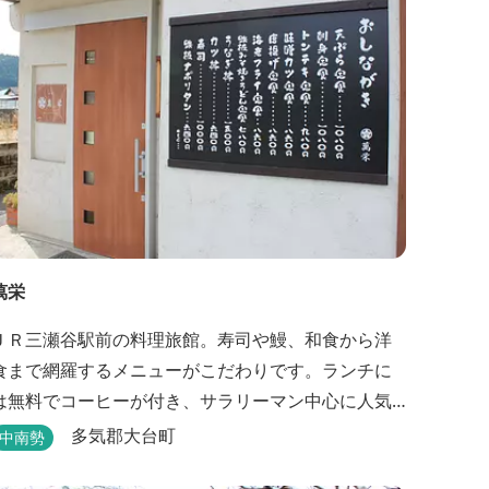
萬栄
ＪＲ三瀬谷駅前の料理旅館。寿司や鰻、和食から洋
食まで網羅するメニューがこだわりです。ランチに
は無料でコーヒーが付き、サラリーマン中心に人気
から1分！好立地 1925年（大正14年）に開
多気郡大台町
中南勢
業した歴史ある旅館。JR三瀬谷駅から徒歩一分と好