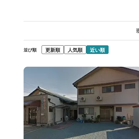
更新順
人気順
近い順
並び順