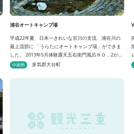
浦谷オートキャンプ場
V
ス
平成22年夏、日本一きれいな宮川の支流、浦谷川の
最上流部に 「うらたにオートキャンプ場」ができま
した。 2013年5月体験露天五右衛門風呂ＮＯ．2が完
成しました。親子4人が入れる大きさです。中には腰
多気郡大台町
中南勢
掛けもあり、ゆっくり、星やホタルを見る事ができ
ます。ひのきの香り漂う特製五右衛門風呂を自分で
沸かし、入浴しませんか？ 同時にデッキ付ひのき小
屋も完成しました。是非ご利用ください。