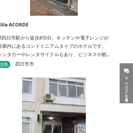
illa ACORDE
JR四日市駅から徒歩約5分。キッチンや電子レンジが
部屋内にあるコンドミニアムタイプのホテルです。
レンタカーやレンタサイクルもあり、ビジネスや観
光にも最適です。
四日市市
北勢
マイページを見る