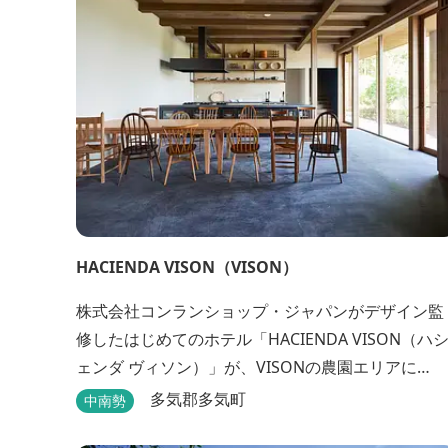
か、広々...
HACIENDA VISON（VISON）
株式会社コンランショップ・ジャパンがデザイン監
修したはじめてのホテル「HACIENDA VISON（ハ
ェンダ ヴィソン）」が、VISONの農園エリアに
8/1(木)オープン。 VISONでも最も緑豊かな農園エリ
多気郡多気町
中南勢
アに建つHACIENDA VISON。 ホテル名