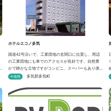
ホテルエコノ多気
国道42号沿いで、工業団地の玄関口に位置し、周辺
の工業団地にも車でのアクセスが良好です。自然豊
かで静かな立地ですがコンビニ、スーパーもあり便
利にご利用できます。無料朝食(セルフサービス)、大
多気郡多気町
中南勢
型無料駐車場も完備。