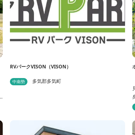
RVパークVISON（VISON）
「
多気郡多気町
中南勢