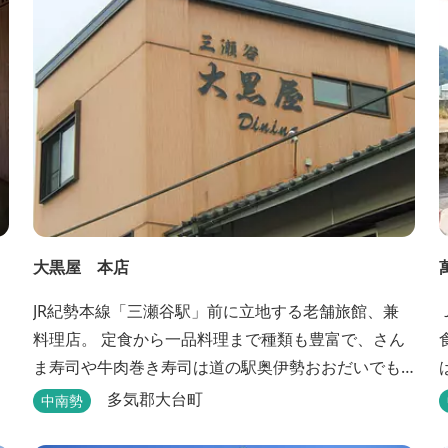
大黒屋 本店
JR紀勢本線「三瀬谷駅」前に立地する老舗旅館、兼
シ
料理店。 定食から一品料理まで種類も豊富で、さん
ま寿司や牛肉巻き寿司は道の駅奥伊勢おおだいでも
販売されており、人気が高い。
です。 駅
多気郡大台町
中南勢