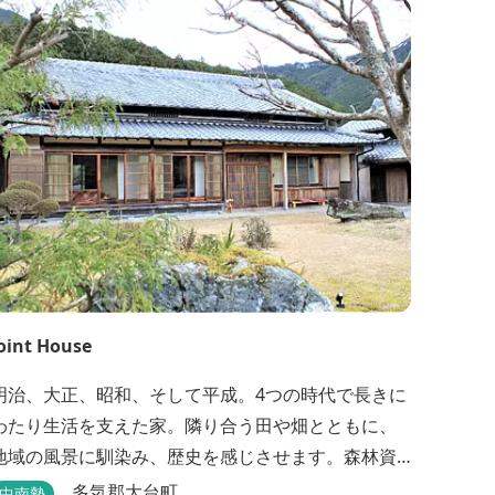
立地の場所にあり、大変便利です。 部屋数は11室、
大広間が2部屋。少人数から団体のお客様まで幅広く
ご利用いただけます。 人気の定食は品数...
oint House
明治、大正、昭和、そして平成。4つの時代で長きに
わたり生活を支えた家。隣り合う田や畑とともに、
地域の風景に馴染み、歴史を感じさせます。森林資
源を中心としたこの土地ならではの多様な自然環境
多気郡大台町
中南勢