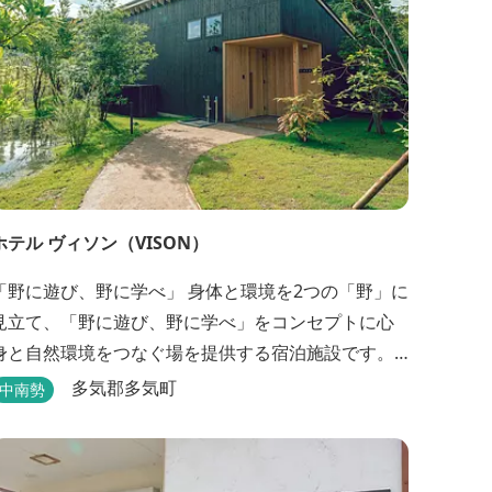
ホテル ヴィソン（VISON）
野に遊び、野に学べ」 身体と環境を2つの「野」に
見立て、「野に遊び、野に学べ」をコンセプトに心
身と自然環境をつなぐ場を提供する宿泊施設です。 5
タイプの客室全155室からなるホテル棟と、プライベ
多気郡多気町
中南勢
ートな滞在が楽しめる一棟独立型のヴィラ6棟がござ
います。