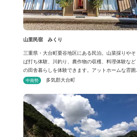
山里民宿 みくり
三重県・大台町栗谷地区にある民泊。山菜採りやそ
ば打ち体験、川釣り、農作物の収穫、料理体験など
の田舎暮らしを体験できます。アットホームな雰囲
気が大好評。 ビオトープや、五右衛門風呂も楽しめ
多気郡大台町
中南勢
ます。6月はホタル観賞が人気。 夜になると周囲は
っ暗。都会には無い闇の中を飛び交うヒメホタル・
ヘイケボタルを観賞したり、星空を眺めたり・・・
初夏の早朝には「アカショウビン」の美しい声を聞
く事ができた...