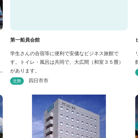
第一船員会館
学生さんの合宿等に便利で安価なビジネス旅館で
す。トイレ・風呂は共同で、大広間（和室３５畳）
があります。
四日市市
北勢
真