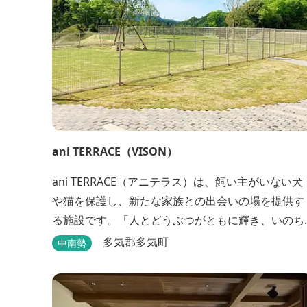
ani TERRACE（VISON）
ani TERRACE（アニテラス）は、飼い主がいない犬
や猫を保護し、新たな家族との出会いの場を提供す
る施設です。「人とどうぶつがともに輝き、いのち
を照らす」をコンセプトに、ペット保険事業を行う
多気郡多気町
中南勢
アニコムグループが運営します。また、本施設で
は、飼い主様と一緒にVISONへ訪れたペットを一時
的にお預かりするペットホテルをご用意しているほ