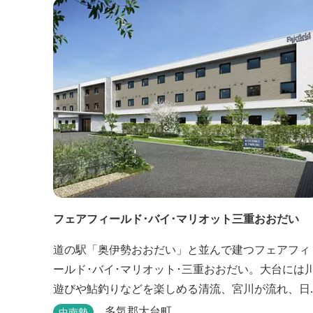
の“HACIENDA”は、スペイン語で荘園の主の館を...
フェアフィールド･バイ･マリオット三重おおだい
道の駅「奥伊勢おおだい」と並んで建つフェアフィ
ールド･バイ･マリオット･三重おおだい。大台には
遊びや鮎釣りなどを楽しめる清流、宮川が流れ、日
本屈指の峡谷コースである大杉谷登山道や、登山初
多気郡大台町
中南勢