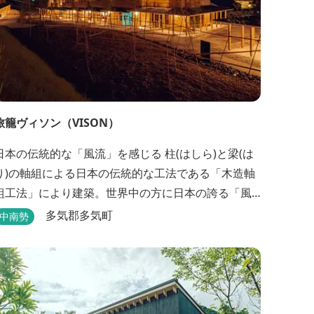
旅籠ヴィソン（VISON）
日本の伝統的な「風流」を感じる 柱(はしら)と梁(は
り)の軸組による日本の伝統的な工法である「木造軸
組工法」により建築。世界中の方に日本の誇る「風
流」を体験して頂けるよう窓際など細かいディテー
多気郡多気町
中南勢
ルにこだわりました。4棟から成る旅籠棟では各棟1
階に入居するテナントプロデュースにより洗練され
た世界観を各客室でお楽しみいただけ...