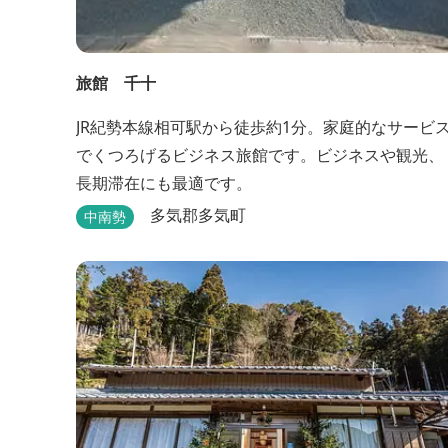
旅館 千十
JR紀勢本線相可駅から徒歩約1分。家庭的なサービ
でくつろげるビジネス旅館です。ビジネスや観光、
長期滞在にも最適です。
多気郡多気町
中南勢