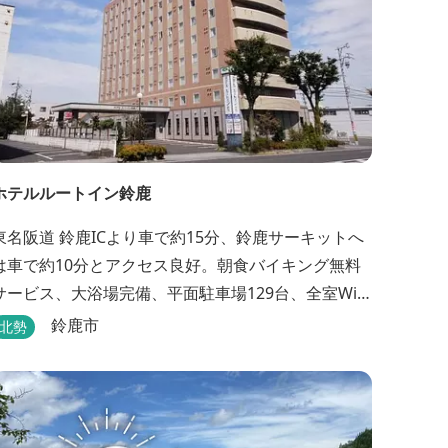
ホテルルートイン鈴鹿
東名阪道 鈴鹿ICより車で約15分、鈴鹿サーキットへ
は車で約10分とアクセス良好。朝食バイキング無料
サービス、大浴場完備、平面駐車場129台、全室Wi-
Fi完備。ビジネスにも観光にもご利用頂ける快適なホ
鈴鹿市
北勢
テルライフをご提供します。