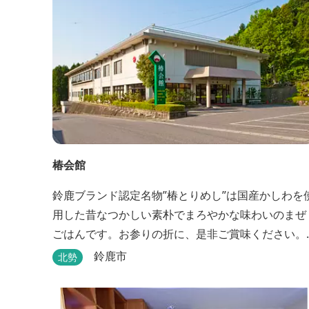
椿会館
鈴鹿ブランド認定名物”椿とりめし”は国産かしわを
用した昔なつかしい素朴でまろやかな味わいのまぜ
ごはんです。お参りの折に、是非ご賞味ください。
お土産・婚礼・研修・宿泊・ご宴会もご案内してお
鈴鹿市
北勢
ります。