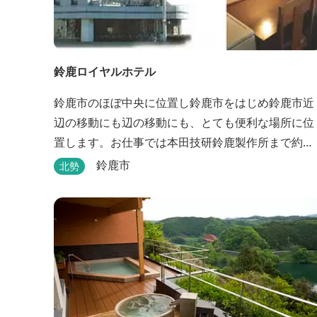
鈴鹿ロイヤルホテル
鈴鹿市のほぼ中央に位置し鈴鹿市をはじめ鈴鹿市近
辺の移動にも辺の移動にも、とても便利な場所に位
置します。お仕事では本田技研鈴鹿製作所まで約
500m、行楽では鈴鹿サーキット様まで約1,3キロ、
鈴鹿市
北勢
スポーツ行事では鈴鹿スポーツガーデン様まで約3
ロととても近い場所にあります。亀山市へのアクセ
スも便利でシャープ亀山工場では約10キロと鈴鹿市
では近い場所となっております。