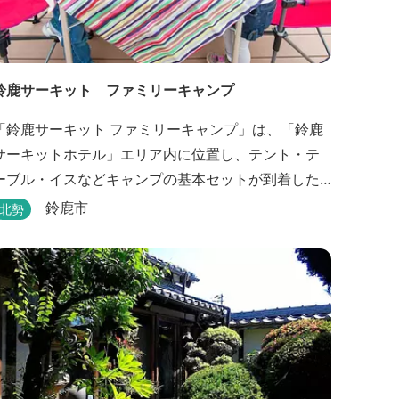
鈴鹿サーキット ファミリーキャンプ
「鈴鹿サーキット ファミリーキャンプ」は、「鈴鹿
サーキットホテル」エリア内に位置し、テント・テ
ーブル・イスなどキャンプの基本セットが到着した
時点ですべて設置されているウッドデッキサイトの
鈴鹿市
北勢
他、初めてのキャンプでも安心して楽しめる設備が
整ったキャンプ場です。 さらに、手ぶらでキャンプ
をお楽しみいただけるように夕食バーべキュー用の
炭火セットなどのレンタル品や国産牛BBQセットな
どの食材も事前にご...