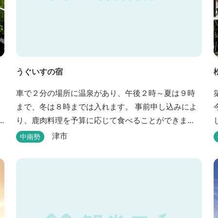
うぐいすの宿
車で２分の場所に温泉があり、午後２時～夏は９時
まで、冬は８時までは入れます。 事前申し込みによ
り、鹿肉料理を予算に応じて食べることができま
す。 春から秋は、宿の前の畑で収穫体験ができ、そ
津市
中南勢
の野菜で夕食もできます。