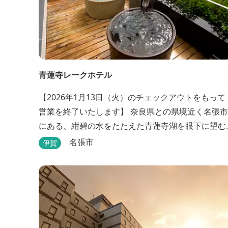
青蓮寺レークホテル
【2026年1月13日（火）のチェックアウトをもって
営業を終了いたします】 奈良県との県境近く名張市
にある、紺碧の水をたたえた青蓮寺湖を眼下に望む
ホテル。自家源泉の「香落渓（こおちだに）温泉」
名張市
伊賀
は天然アルカリ泉。露天風呂から眺める湖は、遮る
ものがなく、絶景と評判です。