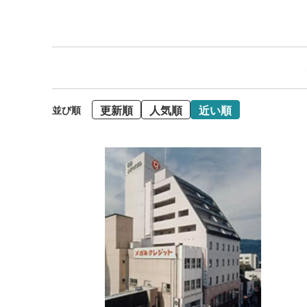
更新順
人気順
近い順
並び順