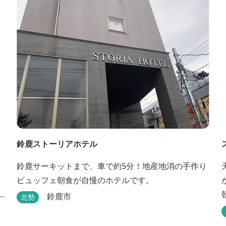
エルカバージョでの乗馬体験が可能！ 小中学生や団
体様向けに海の自然体験教室も開催しています...
鈴鹿ストーリアホテル
鈴鹿サーキットまで、車で約5分！地産地消の手作り
ビュッフェ朝食が自慢のホテルです。
鈴鹿市
北勢