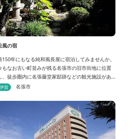
松風の宿
築150年にもなる純和風長屋に宿泊してみませんか。
今もなお古い町並みが残る名張市の旧市街地に位置
し、徒歩圏内に名張藤堂家邸跡などの観光施設があ
ります。
名張市
伊賀