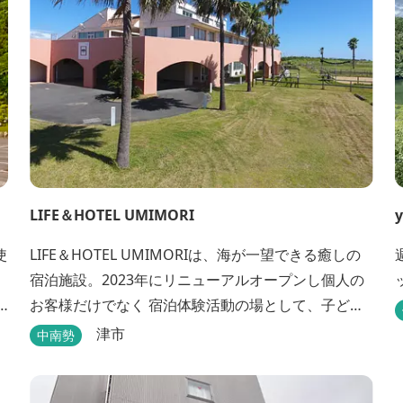
LIFE＆HOTEL UMIMORI
y
使
LIFE＆HOTEL UMIMORIは、海が一望できる癒しの
宿泊施設。2023年にリニューアルオープンし個人の
お客様だけでなく 宿泊体験活動の場として、子ども
や青少年から大人の方まで、どなたでもご利用いた
津市
中南勢
だけます。 ヨットやボート・カヤックをはじめとす
るマリンアクティビティや併設する海の乗馬倶楽部