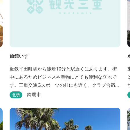
旅館いすゞ
近鉄平田町駅から徒歩10分と駅近くにあります。街
中にあるためビジネスや買物にとても便利な立地で
す。三重交通Gスポーツの杜にも近く、クラブ合宿な
どに最適です。
鈴鹿市
北勢