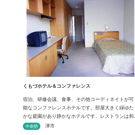
くもづホテル＆コンファレンス
宿泊、研修会議、食事、その他コーディネイトが可
能なコンファレンスホテルです。部屋大きく緑ゆた
かな庭園があり静かなホテルです。レストランは和
洋とも対応可能で、特にフランス料理（フルコー
津市
中南勢
ス）が人気あり是非ご賞味ください。