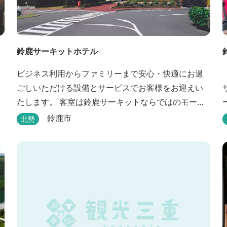
鈴鹿サーキットホテル
ビジネス利用からファミリーまで安心・快適にお過
ごしいただける設備とサービスでお客様をお迎えい
たします。 客室は鈴鹿サーキットならではのモータ
スポーツの歴史を感じられる『THE MAIN』をはじ
鈴鹿市
北勢
キ
め、ファミリーにおすすめのキッズ・ベビーにやさ
しいこだわりの詰まった「サーキット キッズルー
ム」「コチラファミリールーム」など様々なコンセ
プトルームをご用意しています。 また、お子さま連
れでも安心し...