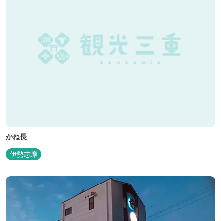
かね長
伊勢志摩