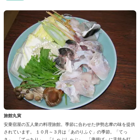
旅館丸寅
安乗宿屋の五人衆の料理旅館。季節に合わせた伊勢志摩の味を提供
されています。 １０月～３月は「あのりふぐ」の季節。「てっ
さ」、「てっちり」、「しゃぶしゃぶ」、「唐揚げ」に舌鼓を打っ