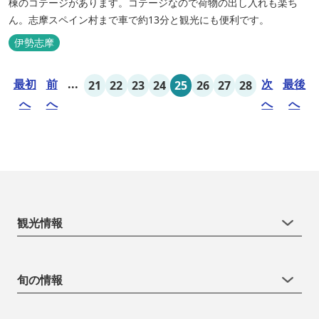
棟のコテージがあります。コテージなので荷物の出し入れも楽ち
ん。志摩スペイン村まで車で約13分と観光にも便利です。
伊勢志摩
最初
前
...
次
最後
21
22
23
24
25
26
27
28
へ
へ
へ
へ
観光情報
旬の情報