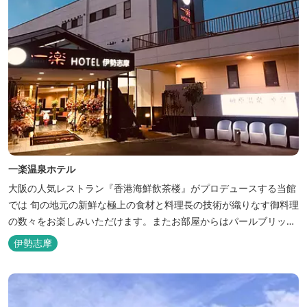
一楽温泉ホテル
大阪の人気レストラン『香港海鮮飲茶楼』がプロデュースする当館
では 旬の地元の新鮮な極上の食材と料理長の技術が織りなす御料理
の数々をお楽しみいただけます。またお部屋からはパールブリッジ
や真珠筏など、美しい景色が一望できます。「美肌の湯」として有
伊勢志摩
名な榊原温泉の運び湯を使用した大浴場も完備。