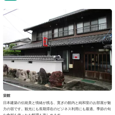
ェックイン 15：00（早めのチェックインご希望は予約時に要相
談） チェックアウト 9：00 【定休日】 不定休 【料金...
栄館
日本建築の伝統美と情緒が残る、寛ぎの館内と純和室のお部屋が魅
力の宿です。観光にも長期滞在のビジネス利用にも最適。季節の旬
な食材を使ったお料理も楽しめます。