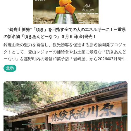
”鈴鹿山脈発”「頂き」を目指す全ての人のエネルギーに！三重県
の新名物『頂きあんどーなつ』３月６日(金)発売！
鈴鹿山脈の魅力を発信し、観光誘客を促進する新名物開発プロジェ
クトとして、登山レジャーの補給食やお土産に最適な『頂きあんど
ーなつ』を菰野町内の老舗和菓子店「岩嶋屋」から2026年3月6日
（金）より販売を開始いたしました。 ■商品コンセプト：自分だけ
北勢
の「頂き」を目指す人を応援 「山に登る目的が人それぞれであるよ
うに、仕事や人生の目標（頂き）も人それぞれ。どんな『頂き』を
目指す人も、頑...