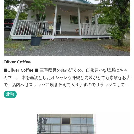
Oliver Coffee
■Oliver Coffee ■ 三重県民の森の近くの、自然豊かな場所にある
カフェ。 木を基調としたオシャレな外観と内装がとても素敵なお店
で、店内へはスリッパに履き替えて入りますのでリラックスして食
事を楽しめます。 席は店内にテーブル席や円卓、外のテラス席など
北勢
があり、お子様連れでも入りやすく居心地がいいカフェです。 森の
静かな雰囲気の中で、ゆっくり過ごすことができます。