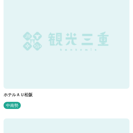
ホテルＡＵ松阪
中南勢