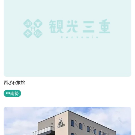
西ざわ旅館
中南勢