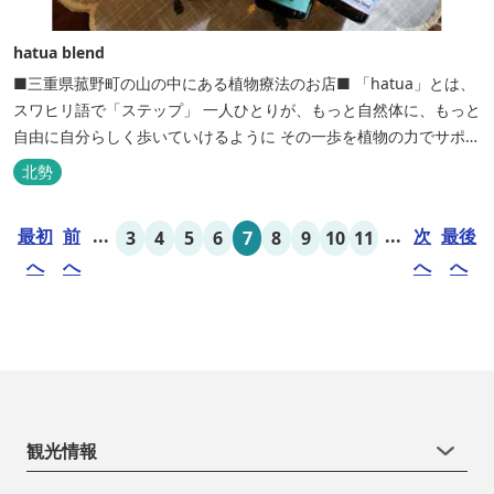
hatua blend
■三重県菰野町の山の中にある植物療法のお店■ 「hatua」とは、
スワヒリ語で「ステップ」 一人ひとりが、もっと自然体に、もっと
自由に自分らしく歩いていけるように その一歩を植物の力でサポー
トしたいという思いから生まれたお店。 黄土スチームよもぎ蒸しや
北勢
アロマの調合、季節の養生講座、アロマ講座、腸活講座、ワークシ
ョップ、イベント出店 植物を通して身体と心を整えよう！をテーマ
最初
前
...
...
次
最後
3
4
5
6
7
8
9
10
11
に...
へ
へ
へ
へ
観光情報