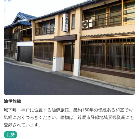
油伊旅館
城下町・神戸に位置する油伊旅館。築約150年の伝統ある和室でお
気軽におくつろぎください。建物は、鈴鹿市登録地域景観資産にも
登録されています。
北勢