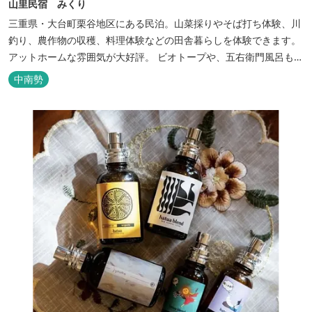
山里民宿 みくり
三重県・大台町栗谷地区にある民泊。山菜採りやそば打ち体験、川
釣り、農作物の収穫、料理体験などの田舎暮らしを体験できます。
アットホームな雰囲気が大好評。 ビオトープや、五右衛門風呂も楽
しめます。6月はホタル観賞が人気。 夜になると周囲は真っ暗。都
中南勢
会には無い闇の中を飛び交うヒメホタル・ヘイケボタルを観賞した
り、星空を眺めたり・・・ 初夏の早朝には「アカショウビン」の美
しい声を聞く事ができた...