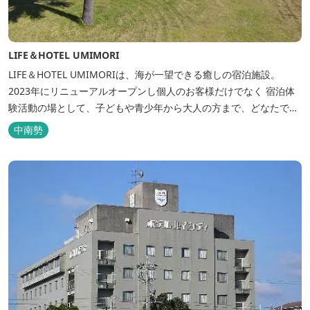
LIFE＆HOTEL UMIMORI
LIFE＆HOTEL UMIMORIは、海が一望できる癒しの宿泊施設。
2023年にリニューアルオープンし個人のお客様だけでなく 宿泊体
験活動の場として、子どもや青少年から大人の方まで、どなたでも
ご利用いただけます。 ヨットやボート・カヤックをはじめとするマ
中南勢
リンアクティビティや併設する海の乗馬倶楽部エルカバージョでの
乗馬体験が可能！ 小中学生や団体様向けに海の自然体験教室も開催
しています...