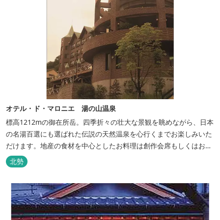
オテル・ド・マロニエ 湯の山温泉
標高1212mの御在所岳。四季折々の壮大な景観を眺めながら、日本
の名湯百選にも選ばれた伝説の天然温泉を心行くまでお楽しみいた
だけます。地産の食材を中心としたお料理は創作会席もしくはお箸
でもお楽しみいただける本格フレンチをお選びいただけ、会席・フ
北勢
レンチコースとも同じテーブルにてご賞味いただけます。また館内
やお食事は浴衣姿でお楽しみいただけます。ゆったり、気軽に安心
していただける会員制リゾートホ...