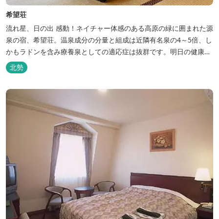
希望荘
流れ星、日の出 感動！ネイチャー体感のある高原の緑に囲まれた源
泉の宿、希望荘。温泉成分の分量と組成は近隣有名泉の4～5倍、し
かもラドンを含み療養泉としての適応症は抜群です。明日の健康
に、ご宿泊はもちろん日帰り入浴もお気軽にお立ち寄り下さい。 熱
北勢
気浴ラドンの泉も新たにオープン！ぜひご利用ください。