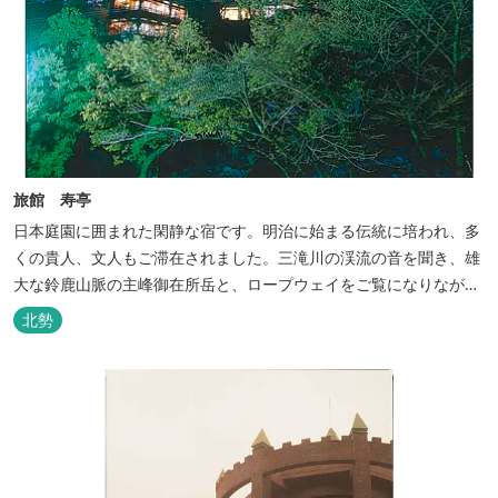
旅館 寿亭
日本庭園に囲まれた閑静な宿です。明治に始まる伝統に培われ、多
くの貴人、文人もご滞在されました。三滝川の渓流の音を聞き、雄
大な鈴鹿山脈の主峰御在所岳と、ロープウェイをご覧になりながら
お入りいただく露天風呂は気持ちがいいです。 また、庭園にある昭
北勢
和初期の離れの客間を改装した貸切風呂（６タイプ）はレトロクラ
シカルな雰囲気でみなさまに好評をいただいております。夕食は部
屋食の為、お子様連れやカッ...