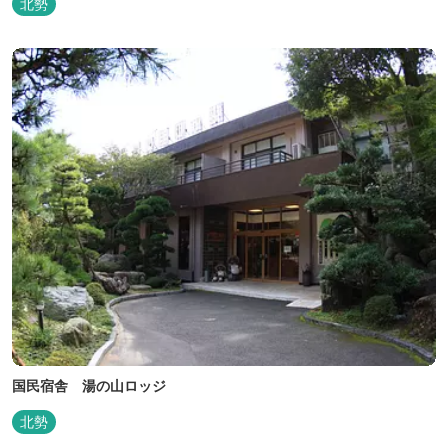
北勢
国民宿舎 湯の山ロッジ
北勢