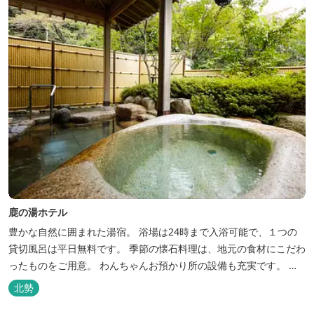
鹿の湯ホテル
豊かな自然に囲まれた湯宿。 浴場は24時まで入浴可能で、１つの
貸切風呂は平日無料です。 季節の懐石料理は、地元の食材にこだわ
ったものをご用意。 わんちゃんお預かり所の設備も充実です。 女
将手作りのお酢とカモシカソフトが人気です。 お食事処と大浴場の
北勢
脱衣所に最新の高機能換気設備を導入いたしました。