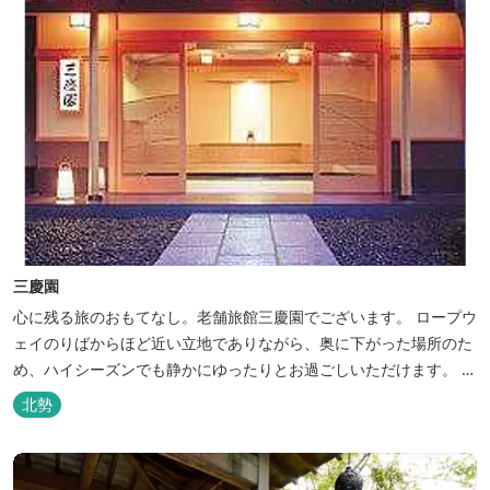
三慶園
心に残る旅のおもてなし。老舗旅館三慶園でございます。 ロープウ
ェイのりばからほど近い立地でありながら、奥に下がった場所のた
め、ハイシーズンでも静かにゆったりとお過ごしいただけます。 自
慢の大浴場からは、雄大な御在所岳を背に、御在所ロープウェイが
北勢
望めます。季節ごとに表情を変える湯の山の自然と対話しながら至
極のひとときをどうぞ。