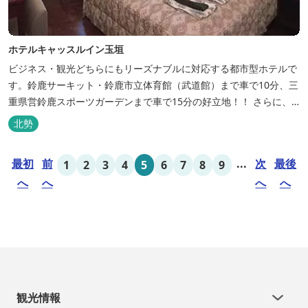
ホテルキャッスルイン玉垣
ビジネス・観光どちらにもリーズナブルに対応する都市型ホテルで
す。鈴鹿サーキット・鈴鹿市立体育館（武道館）まで車で10分、三
重県営鈴鹿スポーツガーデンまで車で15分の好立地！！ さらに、
全檜造り貸切風呂や各種サービスでお待ち致しております。
北勢
最初
前
...
次
最後
1
2
3
4
5
6
7
8
9
へ
へ
へ
へ
観光情報