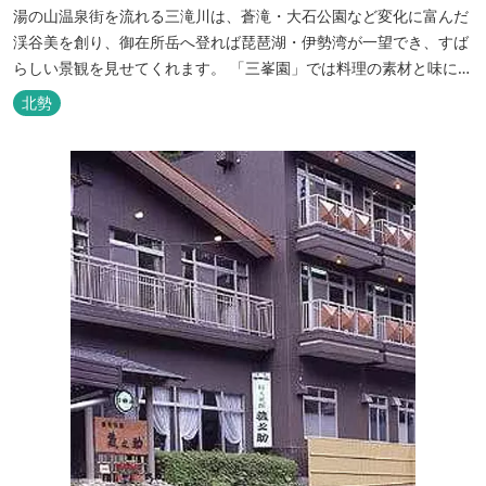
湯の山温泉街を流れる三滝川は、蒼滝・大石公園など変化に富んだ
渓谷美を創り、御在所岳へ登れば琵琶湖・伊勢湾が一望でき、すば
らしい景観を見せてくれます。 「三峯園」では料理の素材と味にも
こだわり、お客様に四季の織り成す景観と、いい湯、いい味、めぐ
北勢
りあいをお届けいたします。