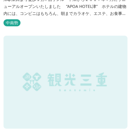
ューアルオープンいたしました “APOA HOTEL津” ホテルの建物
内には、コンビニはもちろん、朝までカラオケ、エステ、お食事も
いろいろなジャンルが楽しめます。 ホテル内施設 地下…創作料
中南勢
理“舞の華” 居酒屋“風の蔵人” 居酒屋“居酒屋ならここが安いぜっ”
１階…コンビニエンスストア“ローソン” 和食“いせもん本店”...