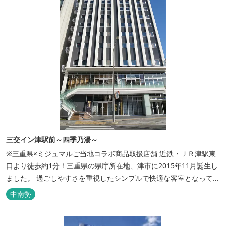
三交イン津駅前～四季乃湯～
※三重県×ミジュマルご当地コラボ商品取扱店舗 近鉄・ＪＲ津駅東
口より徒歩約1分！三重県の県庁所在地、津市に2015年11月誕生し
ました。 過ごしやすさを重視したシンプルで快適な客室となってお
り、ベッドはワイドなサイズで、羽毛布団をご用意。女性にやさし
中南勢
いアメニティグッズを取り揃えており、連泊の方用にコインランド
リーもあります。 ご宿泊者専用の人工温泉大浴場「四季乃湯」で