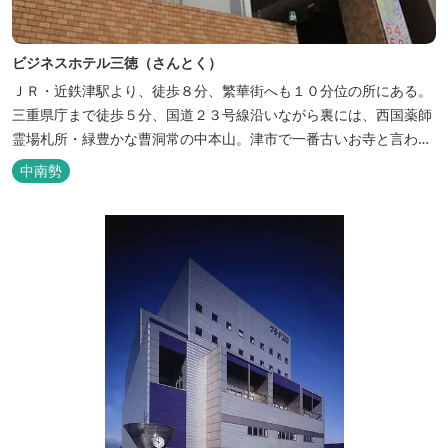
ビジネスホテル三徳（さんとく）
ＪＲ・近鉄津駅より、徒歩８分、繁華街へも１０分位の所にある。
三重県庁まで徒歩５分、国道２３号線沿いながら裏には、西国薬師
霊場札所・緑豊かな曹洞常の中本山。津市で一番古いお寺と言われ
る塔世山四天王寺があります。
中南勢