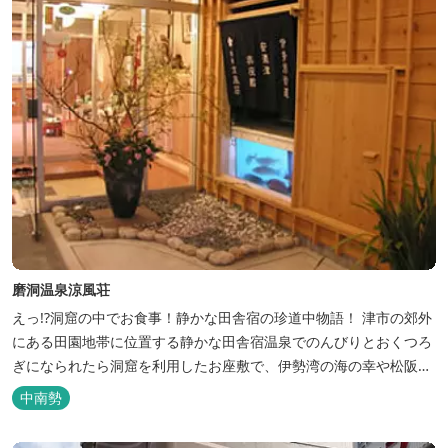
磨洞温泉涼風荘
えっ!?洞窟の中でお食事！静かな田舎宿の珍道中物語！ 津市の郊外
にある田園地帯に位置する静かな田舎宿温泉でのんびりとおくつろ
ぎになられたら洞窟を利用したお座敷で、伊勢湾の海の幸や松阪肉
を山海賊焼きをお召し上がりいただけます。年中20度前後の天然空
中南勢
調、お客様を不思議な空間にご案内！ ご宴会には、大広間で和食会
席、日帰り入浴＆お食事ＯＫ。 温泉は、津に来て津の湯をお楽しみ