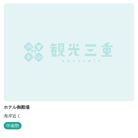
ホテル御殿場
海岸近く
中南勢