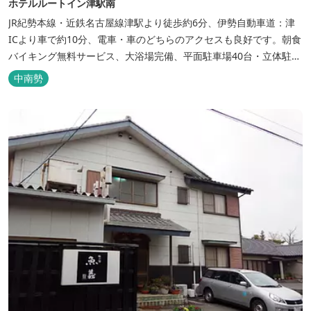
ホテルルートイン津駅南
JR紀勢本線・近鉄名古屋線津駅より徒歩約6分、伊勢自動車道：津
ICより車で約10分、電車・車のどちらのアクセスも良好です。朝食
バイキング無料サービス、大浴場完備、平面駐車場40台・立体駐車
場34台、全室Wi-Fi完備。ビジネスにも観光にもご利用頂ける快適
中南勢
なホテルライフをご提供します。