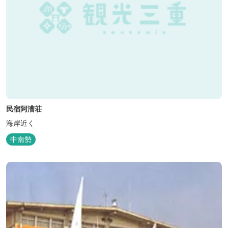
民宿阿漕荘
海岸近く
中南勢