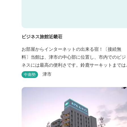
ビジネス旅館近畿荘
お部屋からインターネットの出来る宿！〔接続無
料〕当館は、津市の中心部に位置し、市内でのビジ
ネスには最高の便利さです。鈴鹿サーキットまでは
お車で30分とレジャーの宿泊にも低料金でご利用い
津市
中南勢
ただけます。