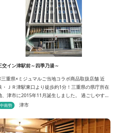
三交イン津駅前～四季乃湯～
※三重県×ミジュマルご当地コラボ商品取扱店舗 近
鉄・ＪＲ津駅東口より徒歩約1分！三重県の県庁所在
地、津市に2015年11月誕生しました。 過ごしやすさ
を重視したシンプルで快適な客室となっており、ベ
津市
中南勢
ッドはワイドなサイズで、羽毛布団をご用意。女性
にやさしいアメニティグッズを取り揃えており、連
泊の方用にコインランドリーもあります。 ご宿泊者