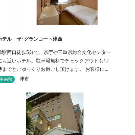
ホテル ザ･グランコート津西
津駅西口徒歩5分で、県庁や三重県総合文化センター
にも近いホテル。駐車場無料でチェックアウトも12
時までとごゆっくりお過ごし頂けます。 お客様によ
り快適にお過ごし頂けるよう専用設備・アメニティ
津市
中南勢
付き女性専用フロアやビジネスマンに最適なパソコ
ン・プリンター設置のお部屋など多種多様な部屋タ
イプ・サービスをご用意。本質の時間、至上の空間
お届けいたします。 また１Fにはカフェ＆レストラ
E...