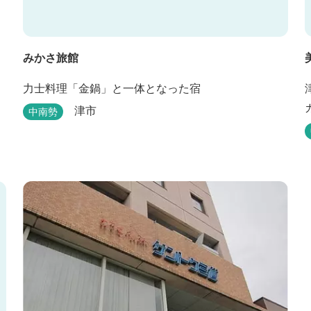
みかさ旅館
力士料理「金鍋」と一体となった宿
津市
中南勢