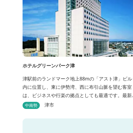
ホテルグリーンパーク津
津駅前のランドマーク地上88mの「アスト津」ビル
内に位置し、東に伊勢湾、西に布引山脈を望む客室
は、ビジネスや行楽の拠点としても最適です。最新
の設備を誇るゆとりのホテルです。
津市
中南勢