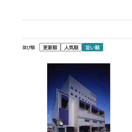
更新順
人気順
近い順
並び順