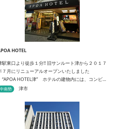
APOA HOTEL
津駅東口より徒歩１分!! 旧サンルート津から２０１７
年７月にリニューアルオープンいたしました
“APOA HOTEL津” ホテルの建物内には、コンビニ
はもちろん、朝までカラオケ、エステ、お食事もい
津市
中南勢
ろいろなジャンルが楽しめます。 ホテル内施設 地
下…創作料理“舞の華” 居酒屋“風の蔵人” 居酒屋“居
酒屋ならここが安いぜっ” １階…コンビニエンススト
ア“ローソン” 和食“いせもん本店”...