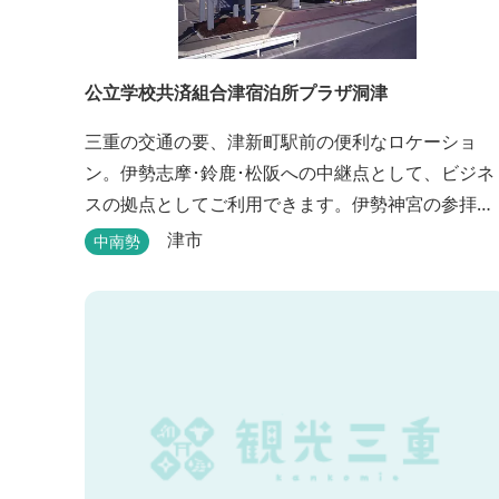
公立学校共済組合津宿泊所プラザ洞津
三重の交通の要、津新町駅前の便利なロケーショ
ン。伊勢志摩･鈴鹿･松阪への中継点として、ビジネ
スの拠点としてご利用できます。伊勢神宮の参拝
や、海水浴、潮干狩りなどのレジャー・観光にも最
津市
中南勢
適です。