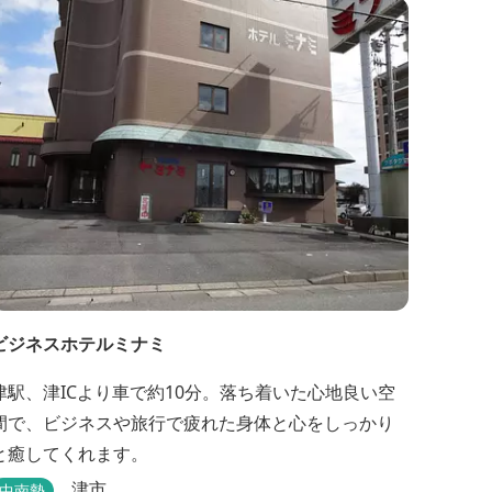
後の天然空調、お客様を不思議な空間にご案内！ ご
宴会には、大広間で和食会席、日帰り入浴＆お食事
ＯＫ。 温泉は、津に来て津の湯をお楽しみいただけ
ます。「白...
ビジネスホテルミナミ
津駅、津ICより車で約10分。落ち着いた心地良い空
間で、ビジネスや旅行で疲れた身体と心をしっかり
と癒してくれます。
津市
中南勢