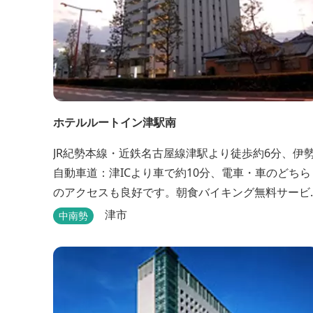
ホテルルートイン津駅南
JR紀勢本線・近鉄名古屋線津駅より徒歩約6分、伊
自動車道：津ICより車で約10分、電車・車のどちら
のアクセスも良好です。朝食バイキング無料サービ
ス、大浴場完備、平面駐車場40台・立体駐車場34
津市
中南勢
台、全室Wi-Fi完備。ビジネスにも観光にもご利用頂
ける快適なホテルライフをご提供します。