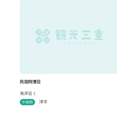
民宿阿漕荘
海岸近く
津市
中南勢