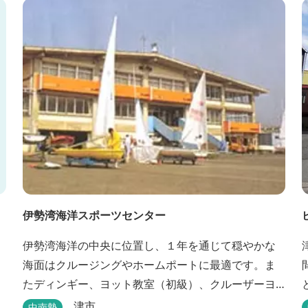
伊勢湾海洋スポーツセンター
伊勢湾海洋の中央に位置し、１年を通じて穏やかな
海面はクルージングやホームポートに最適です。ま
たディンギー、ヨット教室（初級）、クルーザーヨ
ット教室、それに四級ボート免許教室などが開催さ
津市
中南勢