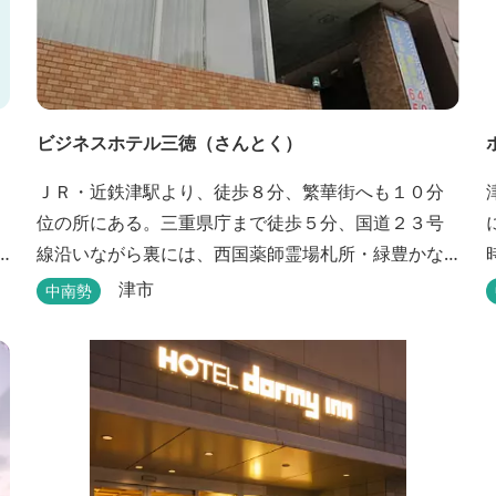
ビジネスホテル三徳（さんとく）
ＪＲ・近鉄津駅より、徒歩８分、繁華街へも１０分
位の所にある。三重県庁まで徒歩５分、国道２３号
線沿いながら裏には、西国薬師霊場札所・緑豊かな
曹洞常の中本山。津市で一番古いお寺と言われる塔
津市
中南勢
世山四天王寺があります。
を
ン