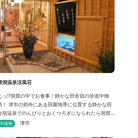
専用の人工温泉大浴場「四季乃湯」では、がんばっ
...
磨洞温泉涼風荘
えっ!?洞窟の中でお食事！静かな田舎宿の珍道中物
語！ 津市の郊外にある田園地帯に位置する静かな田
舎宿温泉でのんびりとおくつろぎになられたら洞窟
を利用したお座敷で、伊勢湾の海の幸や松阪肉を山
津市
中南勢
海賊焼きをお召し上がりいただけます。年中20度前