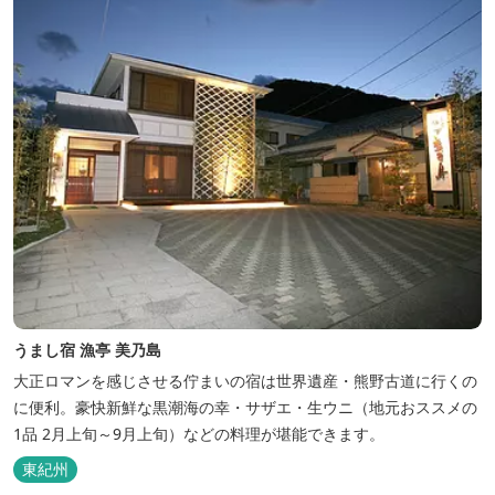
うまし宿 漁亭 美乃島
大正ロマンを感じさせる佇まいの宿は世界遺産・熊野古道に行くの
に便利。豪快新鮮な黒潮海の幸・サザエ・生ウニ（地元おススメの
1品 2月上旬～9月上旬）などの料理が堪能できます。
東紀州