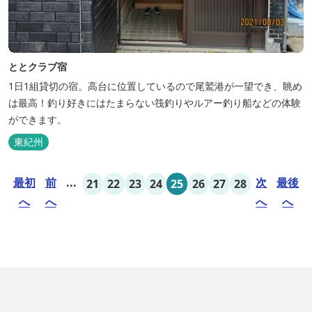
ととクラブ宿
1日1組貸切の宿。高台に位置しているので尾鷲港が一望でき、眺め
は最高！釣り好きにはたまらない筏釣りやルアー釣り船などの体験
ができます。
東紀州
最初
前
...
次
最後
21
22
23
24
25
26
27
28
へ
へ
へ
へ