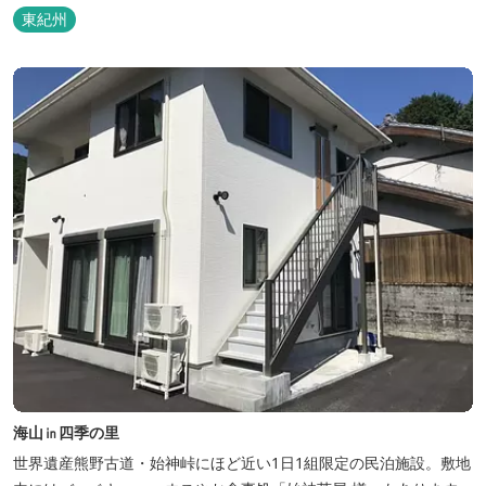
を感じながら、アートと読書に浸ることができる「TASOGAREの
東紀州
間」があり、海を眺めながらゆったりとした時間を過ごすことがで
きます。
海山㏌四季の里
世界遺産熊野古道・始神峠にほど近い1日1組限定の民泊施設。敷地