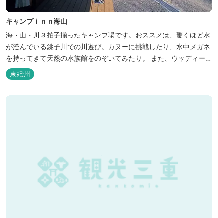
キャンプｉｎｎ海山
海・山・川３拍子揃ったキャンプ場です。おススメは、驚くほど水
が澄んでいる銚子川での川遊び。カヌーに挑戦したり、水中メガネ
を持ってきて天然の水族館をのぞいてみたり。 また、ウッディーク
ラフト教室やストーンクラフト教室など各種イベントも盛りだくさ
東紀州
ん。森林浴を楽しんだり、一日中遊び、ゆったりできます。 紀北町
の海の幸をふんだんに使った海鮮・焼肉バーベキュー。家族で，グ
ループで、海辺や川遊び...