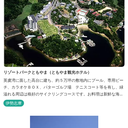
リゾートパークともやま（ともやま観光ホテル）
英虞湾に面した高台に建ち、約５万坪の敷地内にプール、専用ビー
チ、カラオケＢＯＸ、パターゴルフ場 テニスコート等を有し、緑
溢れる周辺は格好のサイクリングコースです。お料理は新鮮な海の
幸をふんだんに使用する荒磯焼、活造会席、伊勢海老残酷鍋会席、
伊勢志摩
松茸料理（秋）等グルメ志向の方に好評です。夏には野外バーベキ
ューも毎晩行ないます。