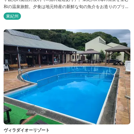
和の温泉旅館。夕食は地元特産の新鮮な旬の魚介をお造りのプリフ
ィックが人気の会席料理で。お好みの干物を炭火焼で楽しむ朝食バ
東紀州
イキングが好評です。お仲間同士、そしてご家族で、さまざまな寛
ぎの時間をお楽しみください。 「きほく千年温泉」を自家源泉とし
た温泉大浴場棟には男女別に内湯...
ヴィラダイオーリゾート