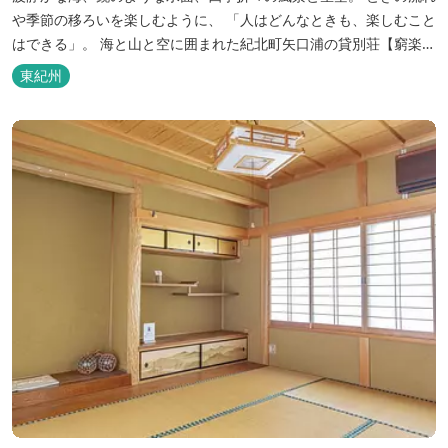
や季節の移ろいを楽しむように、 「人はどんなときも、楽しむこと
はできる」。 海と山と空に囲まれた紀北町矢口浦の貸別荘【窮楽通
楽】。 中国古典『荘子』の一節「窮亦楽、通亦楽」から名づけまし
東紀州
た。 いつでも気軽にご利用ください。