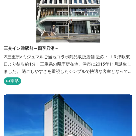
三交イン津駅前～四季乃湯～
※三重県×ミジュマルご当地コラボ商品取扱店舗 近鉄・ＪＲ津駅東
口より徒歩約1分！三重県の県庁所在地、津市に2015年11月誕生し
ました。 過ごしやすさを重視したシンプルで快適な客室となってお
り、ベッドはワイドなサイズで、羽毛布団をご用意。女性にやさし
中南勢
いアメニティグッズを取り揃えており、連泊の方用にコインランド
リーもあります。 ご宿泊者専用の人工温泉大浴場「四季乃湯」で
は、がんばった...