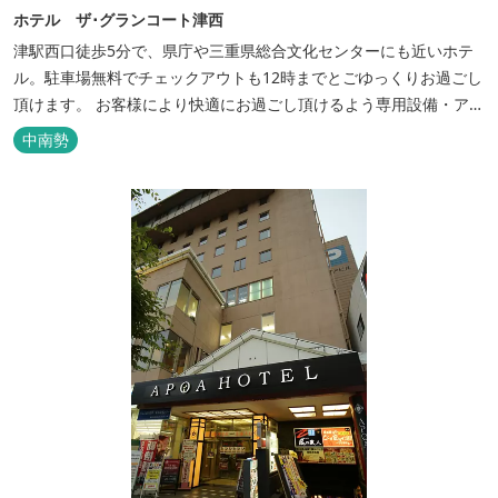
ホテル ザ･グランコート津西
津駅西口徒歩5分で、県庁や三重県総合文化センターにも近いホテ
ル。駐車場無料でチェックアウトも12時までとごゆっくりお過ごし
頂けます。 お客様により快適にお過ごし頂けるよう専用設備・アメ
ニティ付き女性専用フロアやビジネスマンに最適なパソコン・プリ
中南勢
ンター設置のお部屋など多種多様な部屋タイプ・サービスをご用
意。本質の時間、至上の空間をお届けいたします。 また１Fにはカ
フェ＆レストランE...