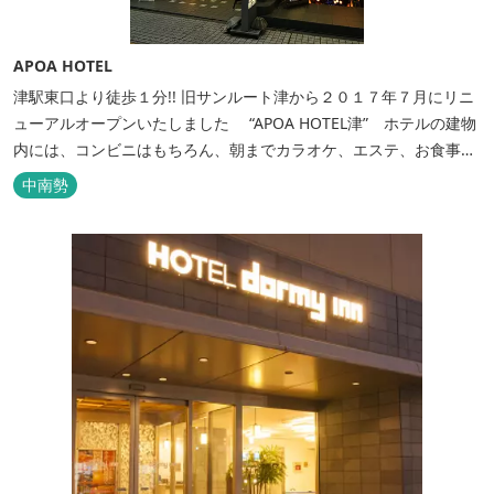
APOA HOTEL
津駅東口より徒歩１分!! 旧サンルート津から２０１７年７月にリニ
ューアルオープンいたしました “APOA HOTEL津” ホテルの建物
内には、コンビニはもちろん、朝までカラオケ、エステ、お食事も
いろいろなジャンルが楽しめます。 ホテル内施設 地下…創作料
中南勢
理“舞の華” 居酒屋“風の蔵人” 居酒屋“居酒屋ならここが安いぜっ”
１階…コンビニエンスストア“ローソン” 和食“いせもん本店”...