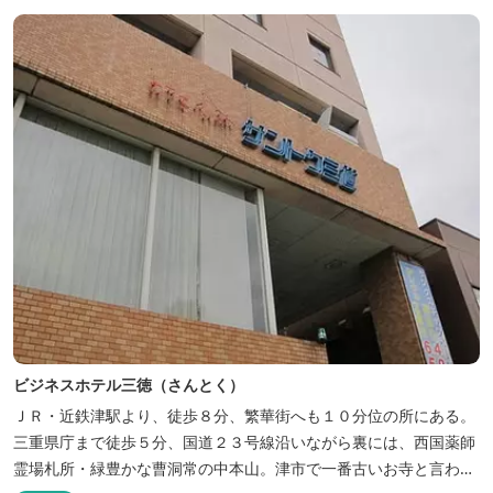
ビジネスホテル三徳（さんとく）
ＪＲ・近鉄津駅より、徒歩８分、繁華街へも１０分位の所にある。
三重県庁まで徒歩５分、国道２３号線沿いながら裏には、西国薬師
霊場札所・緑豊かな曹洞常の中本山。津市で一番古いお寺と言われ