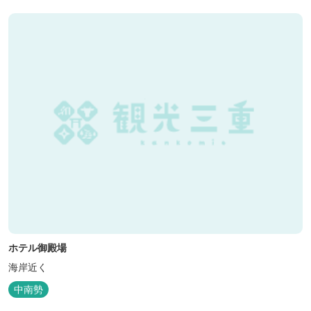
ホテル御殿場
海岸近く
中南勢