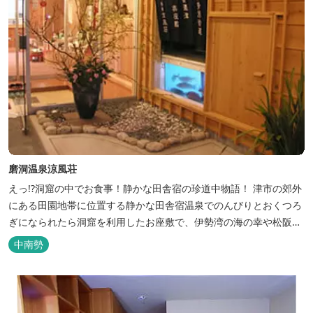
磨洞温泉涼風荘
えっ!?洞窟の中でお食事！静かな田舎宿の珍道中物語！ 津市の郊外
にある田園地帯に位置する静かな田舎宿温泉でのんびりとおくつろ
ぎになられたら洞窟を利用したお座敷で、伊勢湾の海の幸や松阪肉
を山海賊焼きをお召し上がりいただけます。年中20度前後の天然空
中南勢
調、お客様を不思議な空間にご案内！ ご宴会には、大広間で和食会
席、日帰り入浴＆お食事ＯＫ。 温泉は、津に来て津の湯をお楽しみ
いただけます。「白...