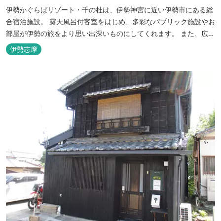
伊勢かぐらばリゾート・千の杜は、伊勢神宮に近い伊勢市にある総
合宿泊施設。 露天風呂付客室をはじめ、多彩なパブリック施設やお
部屋が伊勢の旅をより思い出深いものにしてくれます。 また、広大
な敷地内にはテニスコート、野球場を始めとしたスポーツ施設や、
伊勢志摩
ウォータースライダーを有する流水プール、お子様が楽しめる児童
遊園など、様々なアウトドア施設がございます。杜の自然を感じな
がら、充実した伊勢の一日を...