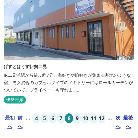
げすとはうす伊勢二見
JR二見浦駅から徒歩約7分。海好きや旅好きが集まる基地のような
宿。男女混合のカプセルタイプのドミトリーにはロールカーテンが
ついていて、プライベートも守れます。
伊勢志摩
最初
前
...
...
次
最後
4
5
6
7
8
9
10
11
12
へ
へ
へ
へ