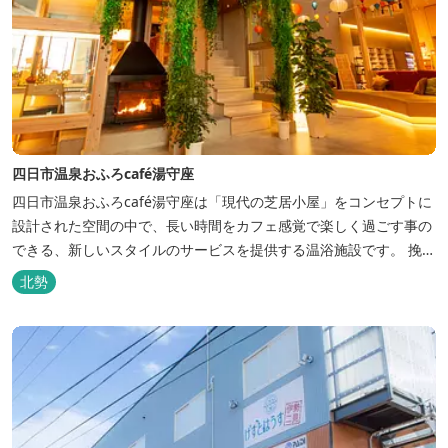
四日市温泉おふろcafé湯守座
四日市温泉おふろcafé湯守座は「現代の芝居小屋」をコンセプトに
設計された空間の中で、長い時間をカフェ感覚で楽しく過ごす事の
できる、新しいスタイルのサービスを提供する温浴施設です。 挽き
たてコーヒーやコミック、雑誌、マッサージチェア、Wi-Fiを無料
北勢
でご利用いただけます。