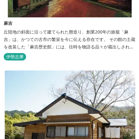
麻吉
丘陸地の斜面に沿って建てられた懸造り、創業200年の旅籠「麻
吉」は、かつての古市の繁栄を今に伝える存在です。 その館の土蔵
を改装した「麻吉歴史館」には、往時を物語る品々が蔵出しされ、
お伊勢参り華やかなりし頃へとお誘い致します。
伊勢志摩