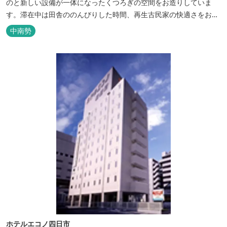
のと新しい設備が一体になったくつろぎの空間をお造りしていま
す。滞在中は田舎ののんびりした時間、再生古民家の快適さをお楽
しみください。 【時間】 《 チェックイン 》 15：00～20：00の間
中南勢
にお願いいたします。 《 チェックアウト 》 10：00まで 【御利用
料金】 一日一組様１棟貸し（定員５名） 一...
ホテルエコノ四日市