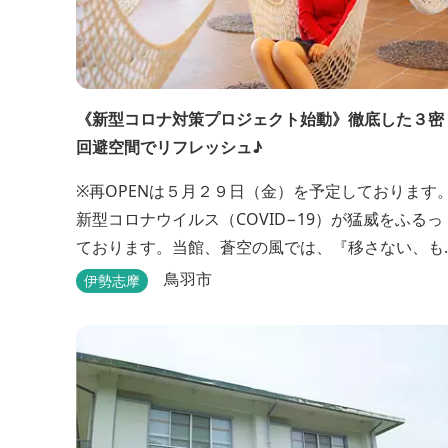
《新型コロナ対策プロジェクト始動》徹底した３密
回避空間でリフレッシュ♪
※再OPENは５月２９日（金）を予定しております
新型コロナウイルス（COVID−19）が猛威をふるっ
ております。当館、蒼空の風では、『移さない、も
らわない』を合言葉に、お客様、そしてスタッフの
鳥羽市
伊勢志摩
感染リスクを最小限に抑えるために、館内設備、オ
ペレーションを見直し、徹底した管理を行います。
※「３密・感染対策の見える化」のため長文になっ
おります。 《３密回避基本対策》 【密閉...