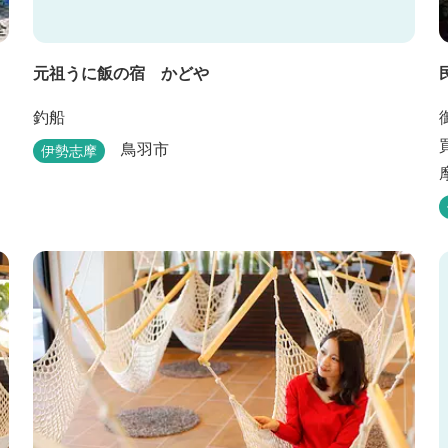
元祖うに飯の宿 かどや
釣船
鳥羽市
伊勢志摩