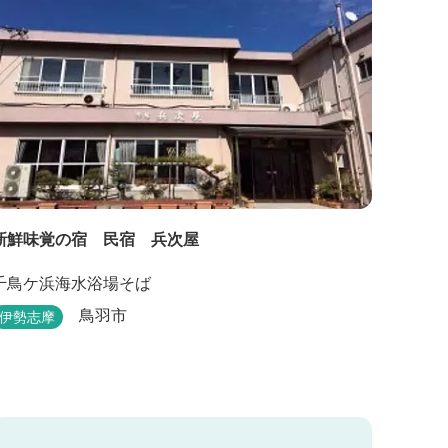
新鮮味覚の宿 民宿 兵次屋
千鳥ケ浜海水浴場そば
鳥羽市
伊勢志摩