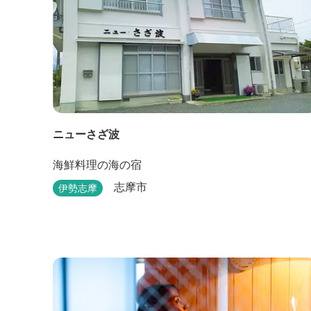
ニューさざ波
海鮮料理の海の宿
志摩市
伊勢志摩