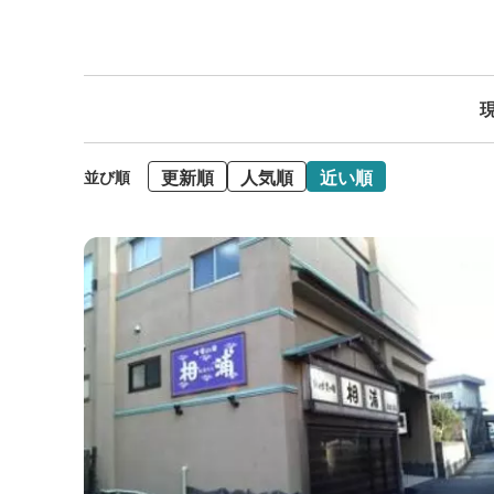
現
更新順
人気順
近い順
並び順