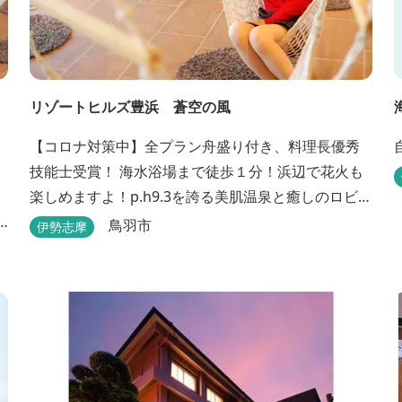
リゾートヒルズ豊浜 蒼空の風
【コロナ対策中】全プラン舟盛り付き、料理長優秀
。
技能士受賞！ 海水浴場まで徒歩１分！浜辺で花火も
楽しめますよ！p.h9.3を誇る美肌温泉と癒しのロビ
ーで笑顔の思い出作りを♪すぐそこの海辺の高台に建
鳥羽市
伊勢志摩
つ温泉宿
て