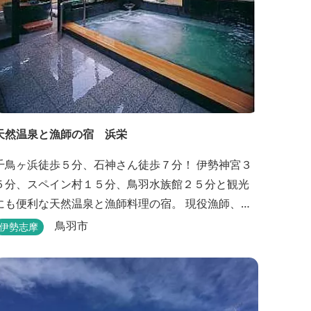
天然温泉と漁師の宿 浜栄
千鳥ヶ浜徒歩５分、石神さん徒歩７分！ 伊勢神宮３
５分、スペイン村１５分、鳥羽水族館２５分と観光
にも便利な天然温泉と漁師料理の宿。 現役漁師、海
女が新米・自家製野菜でおもてなし。 貸切露天風呂
鳥羽市
伊勢志摩
は４０分無料。