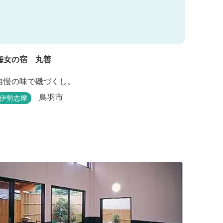
海女の宿 丸善
自慢の味で磯づくし。
鳥羽市
伊勢志摩