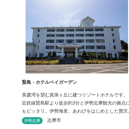
賢島・ホテルベイガーデン
英虞湾を望む真珠ヶ丘に建つリゾートホテルです。
近鉄線賢島駅より徒歩約3分と伊勢志摩観光の拠点
もピッタリ。伊勢海老、あわびをはじめとした贅沢
な海の味覚はもちろん、旬の郷土の味も堪能できま
志摩市
伊勢志摩
す。