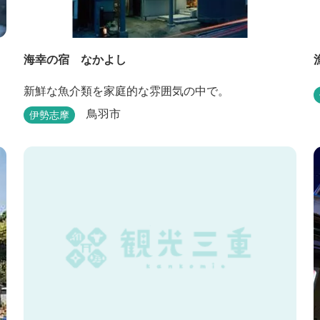
海幸の宿 なかよし
新鮮な魚介類を家庭的な雰囲気の中で。
鳥羽市
伊勢志摩