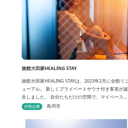
旅館大田家HEALING STAY
旅館大田家HEALING STAYは、2023年2月に全館リ
ューアル。 新しくプライベートサウナ付き客室が誕
生しました。 自分たちだけの空間で、マイペースに
ととのうことができるプライベートサウナ。 相差な
鳥羽市
伊勢志摩
らではの新鮮な海の幸、豊かな自然、温泉、そして
サウナでととのう至福のひとときを。