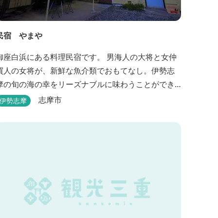
民宿 やまや
御座白浜にある料理民宿です。 男海人の大将と女仲
買人の女将が、新鮮な魚介類でおもてなし。伊勢志
摩の旬の海の幸をリーズナブルに味わうことができ
ます。
志摩市
伊勢志摩