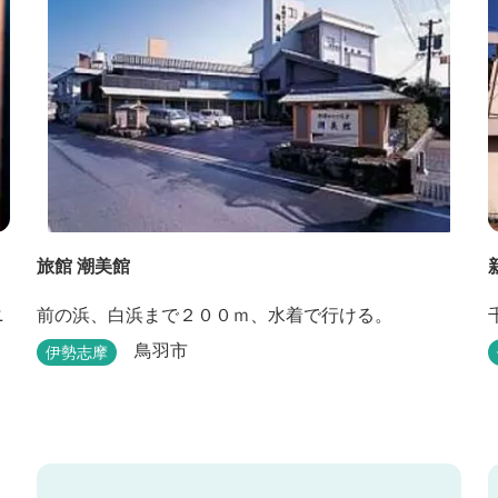
旅館 潮美館
ニ
前の浜、白浜まで２００ｍ、水着で行ける。
鳥羽市
伊勢志摩