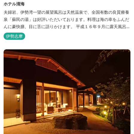
ホテル清海
夫婦岩、伊勢湾一望の展望風呂は天然温泉で、全国有数の良質療養
泉「蘇民の湯」は好評いただいております。料理は海の幸をふんだ
んに豪快膳、目に舌に語りかけます。 平成１６年９月に露天風呂が
オープンしました。
伊勢志摩