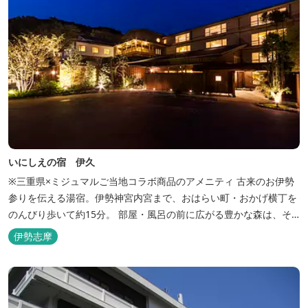
いにしえの宿 伊久
※三重県×ミジュマルご当地コラボ商品のアメニティ 古来のお伊勢
参りを伝える湯宿。伊勢神宮内宮まで、おはらい町・おかげ横丁を
のんびり歩いて約15分。 部屋・風呂の前に広がる豊かな森は、そ
のまま内宮の森へと連なっています。 お伊勢さんとつながってい
伊勢志摩
る・・そんな気持ちになる宿です。 館内には2つの大浴場と趣の異
なる３つの貸切露天風呂を楽しめます。