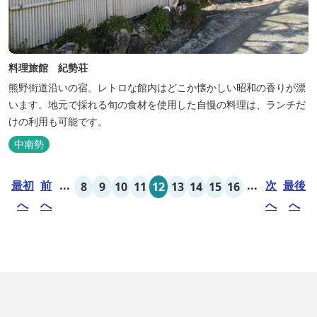
料理旅館 紀勢荘
熊野街道沿いの宿。レトロな館内はどこか懐かしい昭和の香りが漂
います。地元で採れる旬の食材を使用した自慢の料理は、ランチだ
けの利用も可能です。
中南勢
最初
前
...
...
次
最後
8
9
10
11
12
13
14
15
16
へ
へ
へ
へ