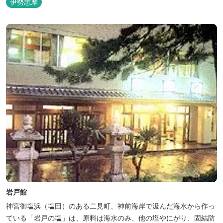
伊勢志摩
岩戸館
神宮御塩浜（塩田）のある二見町、神前海岸で汲んだ海水から作っ
ている「岩戸の塩」は、原料は海水のみ、他の塩やにがり、固結防