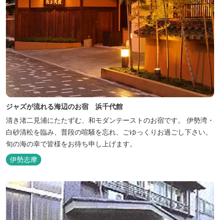
ジャズが流れる海辺のお宿 浜千代館
清き渚二見浦にたたずむ、和モダンテーストのお宿です。 伊勢湾・
白砂清松を臨み、普段の喧騒を忘れ、ごゆっくりお過ごし下さい。
旬の海の幸で皆様をお待ち申し上げます。
伊勢志摩