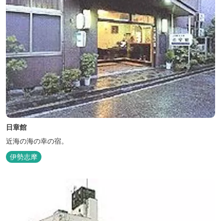
日章館
近海の海の幸の宿。
伊勢志摩