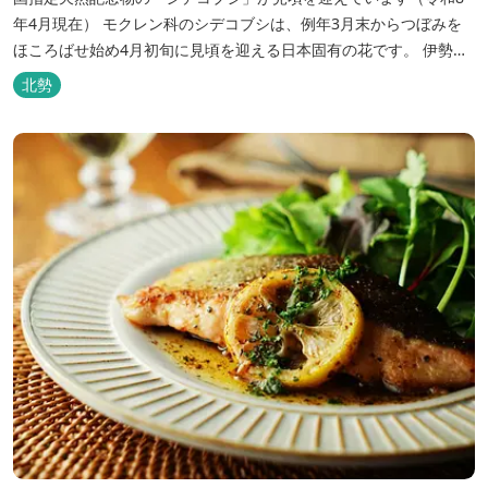
年4月現在） モクレン科のシデコブシは、例年3月末からつぼみを
ほころばせ始め4月初旬に見頃を迎える日本固有の花です。 伊勢湾
周辺の狭い範囲に自生するシデコブシは、三重県内ではいなべ市、
北勢
菰野町、四日市市などの北勢地方に見られ これらの自生地は日本に
おけるシデコブシ天然分布の西の端にあたります。 約500万年前に
存在して...