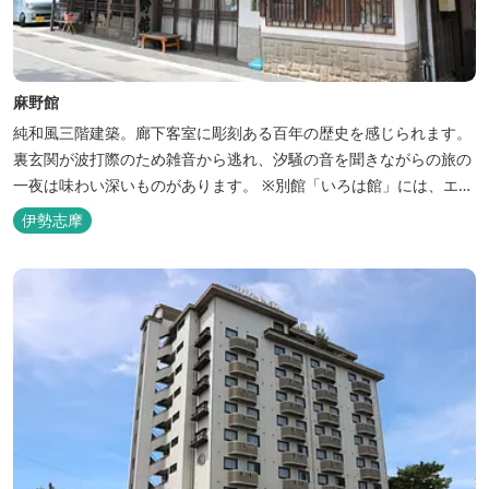
麻野館
純和風三階建築。廊下客室に彫刻ある百年の歴史を感じられます。
裏玄関が波打際のため雑音から逃れ、汐騒の音を聞きながらの旅の
一夜は味わい深いものがあります。 ※別館「いろは館」には、エイ
リアンやプレデターのリアルな模型があり、初めて見た方はビック
伊勢志摩
リしますよ。