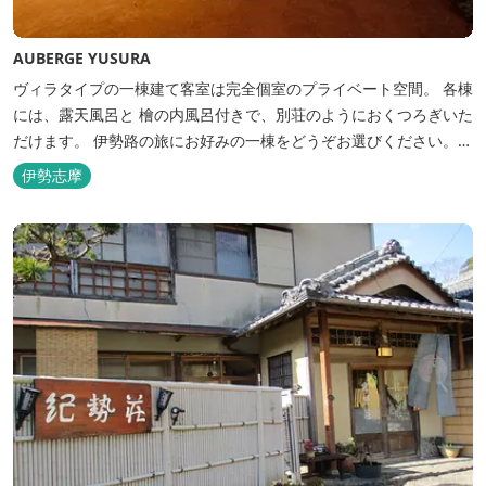
AUBERGE YUSURA
ヴィラタイプの一棟建て客室は完全個室のプライベート空間。 各棟
には、露天風呂と 檜の内風呂付きで、別荘のようにおくつろぎいた
だけます。 伊勢路の旅にお好みの一棟をどうぞお選びください。
「AUBERGE YUSURA」が大切にしていること それは、小さな宿な
伊勢志摩
らではの「ひと手間」のおもてなし。 「居・食・充」を満たし、皆
様の伊勢路の旅に寄り添う宿となれるよう、心を月してお待ちし
て...