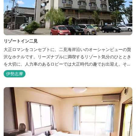
リゾートイン二見
大正ロマンをコンセプトに、二見海岸沿いのオーシャンビューの贅
沢なホテルです。リーズナブルに満喫するリゾート気分のひととき
を大切に、人力車のあるロビーでは大正時代の趣でお出迎え。そし
て、抜群の眺めが自慢の露天風呂｢七福の湯｣は、趣向を凝らした七
伊勢志摩
つのお風呂のうち、五つをご宿泊者様無料の貸切風呂としてご利用
が可能です。