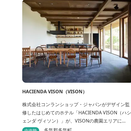
は、飼い主様と一緒にVISONへ訪れたペットを一時
的にお預かりするペットホテルをご用意しているほ
か、広々...
HACIENDA VISON（VISON）
株式会社コンランショップ・ジャパンがデザイン監
修したはじめてのホテル「HACIENDA VISON（ハ
ェンダ ヴィソン）」が、VISONの農園エリアに
8/1(木)オープン。 VISONでも最も緑豊かな農園エリ
多気郡多気町
中南勢