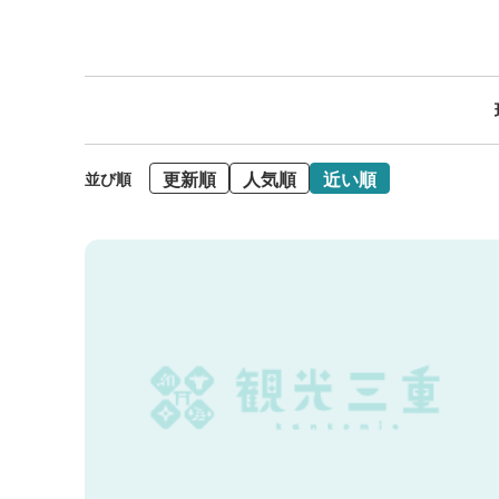
更新順
人気順
近い順
並び順