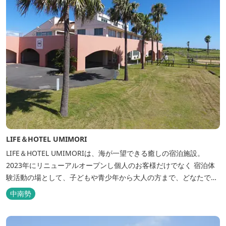
LIFE＆HOTEL UMIMORI
LIFE＆HOTEL UMIMORIは、海が一望できる癒しの宿泊施設。
2023年にリニューアルオープンし個人のお客様だけでなく 宿泊体
験活動の場として、子どもや青少年から大人の方まで、どなたでも
ご利用いただけます。 ヨットやボート・カヤックをはじめとするマ
中南勢
リンアクティビティや併設する海の乗馬倶楽部エルカバージョでの
乗馬体験が可能！ 小中学生や団体様向けに海の自然体験教室も開催
しています...