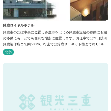
鈴鹿ロイヤルホテル
鈴鹿市のほぼ中央に位置し鈴鹿市をはじめ鈴鹿市近辺の移動にも辺
の移動にも、とても便利な場所に位置します。お仕事では本田技研
鈴鹿製作所まで約500m、行楽では鈴鹿サーキット様まで約1,3キ
ロ、スポーツ行事では鈴鹿スポーツガーデン様まで約3キロととて
北勢
も近い場所にあります。亀山市へのアクセスも便利でシャープ亀山
工場では約10キロと鈴鹿市では近い場所となっております。