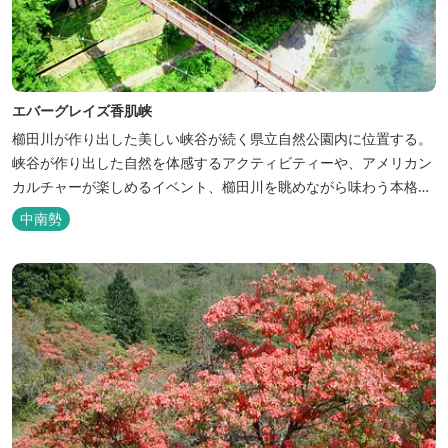
エバーグレイズ香肌峡
櫛田川が作り出した美しい峡谷が続く県立自然公園内に位置する。
峡谷が作り出した自然を体感するアクティビティーや、アメリカン
カルチャーが楽しめるイベント、櫛田川を眺めながら味わう本格的
なアメリカンＢＢＱを体験することができる。 松阪の観光情報は、
中南勢
松阪観光インフォメーションサイト ワクワ...