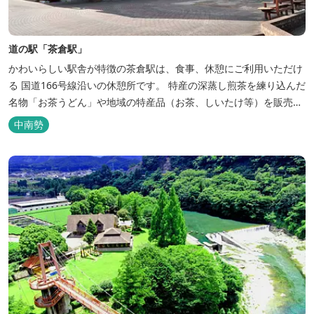
道の駅「茶倉駅」
かわいらしい駅舎が特徴の茶倉駅は、食事、休憩にご利用いただけ
る 国道166号線沿いの休憩所です。 特産の深蒸し煎茶を練り込んだ
名物「お茶うどん」や地域の特産品（お茶、しいたけ等）を販売。
吊り橋をわたれば宿泊施設のエバーグレイズ香肌峡まですぐ。 【イ
中南勢
チオシ名物】 ・味噌カツ丼…地元産の甘味噌を使ったボリュームた
っぷりの丼ぶり。 松阪の観光情報は、松阪観光インフォメ...