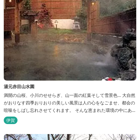
湯元赤目山水園
満開の山桜、小川のせせらぎ、山一面の紅葉そして雪景色… 大自然
がおりなす四季おりおりの美しい風景は人の心をなごませ、都会の
喧噪をしばし忘れさせてくれます。 そんな恵まれた環境の中にあ
る、純和風造りの閑静なたたずまい …それが赤目山水園です。 ま
伊賀
た、赤目山水園の園内からこんこんと湧き出る天然温泉「赤目温泉
山の湯」は、肌にやさしい美人と健康の湯として大勢のお客様に喜