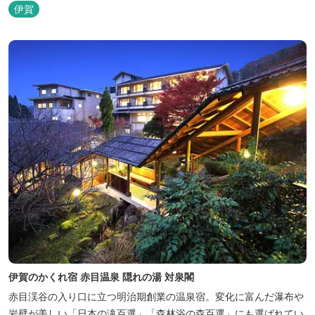
伊賀
伊賀のかくれ宿 赤目温泉 隠れの湯 対泉閣
赤目渓谷の入り口に立つ明治期創業の温泉宿。変化に富んだ瀑布や
岩壁が美しい「日本の滝百選」「森林浴の森百選」にも選ばれてい