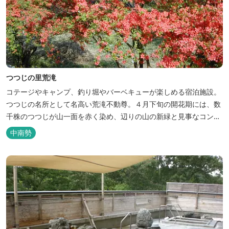
つつじの里荒滝
コテージやキャンプ、釣り堀やバーベキューが楽しめる宿泊施設。
つつじの名所として名高い荒滝不動尊。４月下旬の開花期には、数
千株のつつじが山一面を赤く染め、辺りの山の新緑と見事なコント
ラストを織り成します。 松阪の観光情報は、松阪観光インフォメー
中南勢
ションサイト ワクワク松阪 ...