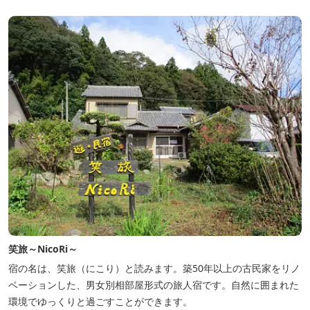
遺構を見ることができたり、春は桜、秋は紅葉の名所として楽しめ
る憩いの場となっています。
笑旅～NicoRi～
宿の名は、笑旅（にこり）と読みます。築50年以上の古民家をリノ
ベーションした、男女別相部屋形式の旅人宿です。自然に囲まれた
環境でゆっくりと過ごすことができます。