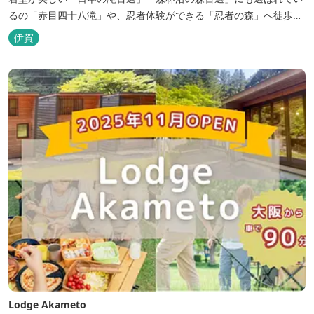
るの「赤目四十八滝」や、忍者体験ができる「忍者の森」へ徒歩５
分と観光にも好立地です。 地下１０００メートルから湧くアルカリ
伊賀
性単純温泉はしっとり滑らかな肌触りで美肌効果も期待できます。
地元のスギ材を用いた大浴場は、泡風呂を備えた「上忍の湯」、打
たせ湯を備えた「くのいちの...
Lodge Akameto