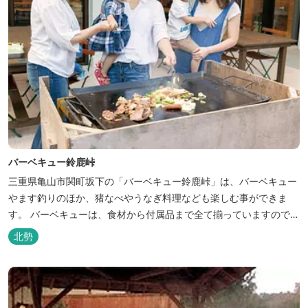
バーベキュー鈴鹿峠
三重県亀山市関町坂下の「バーベキュー鈴鹿峠」は、バーベキュー
やます釣りのほか、猪なべやうなぎ料理なども楽しむ事ができま
す。 バーベキューは、食材から付属品まで全て揃っていますので手
ぶらで楽しむ事ができますよ！釣り掘がありますので、釣ったその
北勢
場で味わえる「マス釣り」も人気です。 宿泊施設も完備していま
す！ご家族で、友人で、様々なイベントで、ぜひご利用ください。