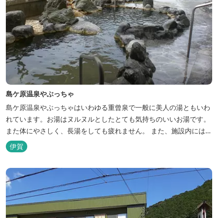
島ケ原温泉やぶっちゃ
島ケ原温泉やぶっちゃはいわゆる重曾泉で一般に美人の湯ともいわ
れています。お湯はヌルヌルとしたとても気持ちのいいお湯です。
また体にやさしく、長湯をしても疲れません。 また、施設内にはオ
ートキャンプ場、デイキャンプ場、テニスコート、水遊び場（夏季
伊賀
限定）、こんにゃくやパン作りの体験できる工房などがあります。
木津川（鯛ケ瀬）のほとりにある美しい自然を生かしたオートキャ
ンプやディキャンプ...