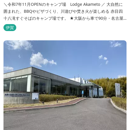
＼令和7年11月OPENのキャンプ場 Lodge Akameto ／ 大自然に
囲まれた、BBQやピザづくり、川遊びや焚き火が楽しめる 赤目四
十八滝すぐそばのキャンプ場です。 ★大阪から車で90分・名古屋
から120分の好アクセス！ ★専用テラス付きバンガローでは、BBQ
伊賀
をしながら子どもが川遊びをしているのが見れる！ ★Wi-Fiがつな
がります！ ★日帰りBBQや大人数での研修も...