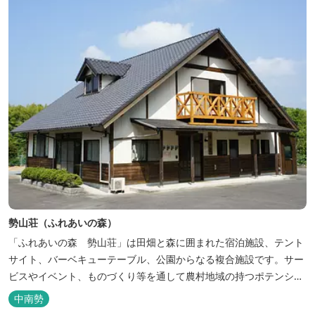
勢山荘（ふれあいの森）
「ふれあいの森 勢山荘」は田畑と森に囲まれた宿泊施設、テント
サイト、バーベキューテーブル、公園からなる複合施設です。サー
ビスやイベント、ものづくり等を通して農村地域の持つポテンシャ
ルを発信しています。 めだかやタガメなど水生生物が生息し、初夏
中南勢
にはホタルが飛び交う「メダカ池」や、約９０００本のあじさいが