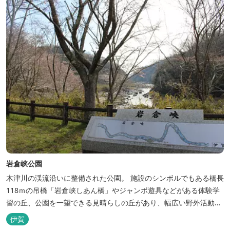
んでいただいておりま...
岩倉峡公園
木津川の渓流沿いに整備された公園。 施設のシンボルでもある橋長
118ｍの吊橋「岩倉峡しあん橋」やジャンボ遊具などがある体験学
習の丘、公園を一望できる見晴らしの丘があり、幅広い野外活動に
利用できるキャンプ場も併設されています。 川沿いには島ヶ原温泉
伊賀
やぶっちゃに至る「川辺の道」があり、旧岩倉水力発電所跡の水路