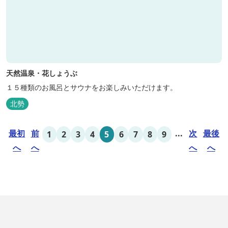
天然温泉・花しょうぶ
１５種類のお風呂とサウナをお楽しみいただけます。
北勢
最初
前
...
次
最後
1
2
3
4
5
6
7
8
9
へ
へ
へ
へ