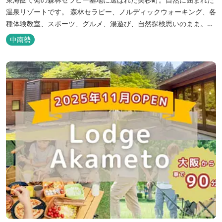
温泉リゾートです。 森林セラピー、ノルディックウォーキング、各
種体験教室、スポーツ、グルメ、湯遊び、自然探検思いのまま。思
いきり遊んだ後は温泉でゆったり、のんびり。お料理は和洋バイキ
中南勢
ングに豪華会席料理。バイキングでは、毎日餅つき、夏は流しそう
めん等のイベントも開催しています。 ５つの貸切風呂に、展望風呂
付き客室、露天風呂・ジ...