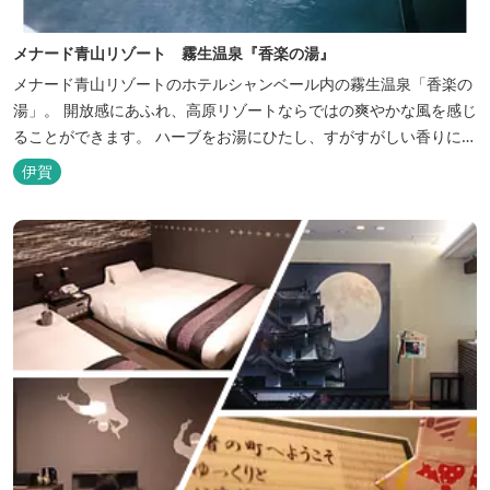
メナード青山リゾート 霧生温泉『香楽の湯』
メナード青山リゾートのホテルシャンベール内の霧生温泉「香楽の
湯」。 開放感にあふれ、高原リゾートならではの爽やかな風を感じ
ることができます。 ハーブをお湯にひたし、すがすがしい香りに心
あらわれる「香りの湯」は、特に女性の方に人気です。 その他、
伊賀
広々とした空間とたっぷりのお湯が魅力の「大浴場」、高原の景色
を満喫できる「露天風呂」、さらに「ミストサウナ」の合計4種の
お湯をお楽しみいただけま...