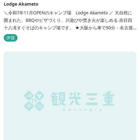
Lodge Akameto
＼令和7年11月OPENのキャンプ場 Lodge Akameto ／ 大自然に
囲まれた、BBQやピザづくり、川遊びや焚き火が楽しめる 赤目四
十八滝すぐそばのキャンプ場です。 ★大阪から車で90分・名古屋
から120分の好アクセス！ ★専用テラス付きバンガローでは、BBQ
伊賀
をしながら子どもが川遊びをしているのが見れる！ ★Wi-Fiがつな
がります！ ★日帰りBBQや大人数での研修も...