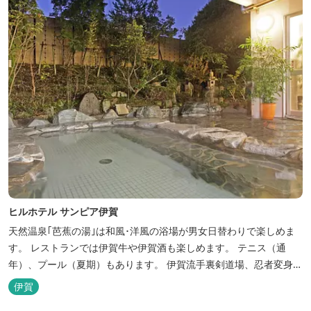
ヒルホテル サンピア伊賀
天然温泉｢芭蕉の湯｣は和風･洋風の浴場が男女日替わりで楽しめま
す。 レストランでは伊賀牛や伊賀酒も楽しめます。 テニス（通
年）、プール（夏期）もあります。 伊賀流手裏剣道場、忍者変身処
を常設しております。 ★ＨＰが新しくなりました！
伊賀
http://www.hh-sunpia-iga.co.jp ※日替わりランチ、日替わり薬湯