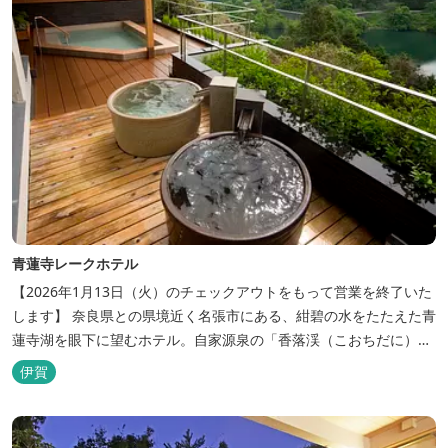
青蓮寺レークホテル
【2026年1月13日（火）のチェックアウトをもって営業を終了いた
します】 奈良県との県境近く名張市にある、紺碧の水をたたえた青
蓮寺湖を眼下に望むホテル。自家源泉の「香落渓（こおちだに）温
泉」は天然アルカリ泉。露天風呂から眺める湖は、遮るものがな
伊賀
く、絶景と評判です。