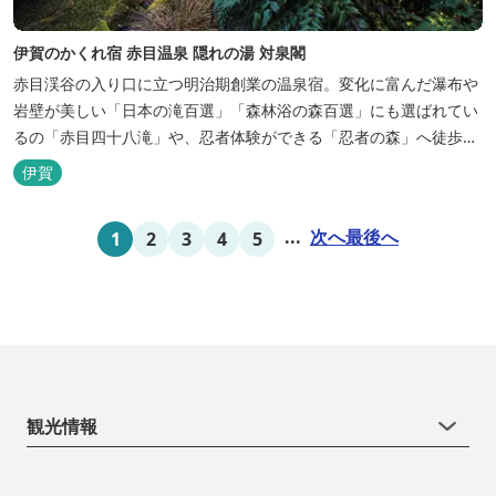
伊賀のかくれ宿 赤目温泉 隠れの湯 対泉閣
赤目渓谷の入り口に立つ明治期創業の温泉宿。変化に富んだ瀑布や
岩壁が美しい「日本の滝百選」「森林浴の森百選」にも選ばれてい
るの「赤目四十八滝」や、忍者体験ができる「忍者の森」へ徒歩５
分と観光にも好立地です。 地下１０００メートルから湧くアルカリ
伊賀
性単純温泉はしっとり滑らかな肌触りで美肌効果も期待できます。
地元のスギ材を用いた大浴場は、泡風呂を備えた「上忍の湯」、打
...
次へ
最後へ
1
2
3
4
5
たせ湯を備えた「くのいちの...
観光情報