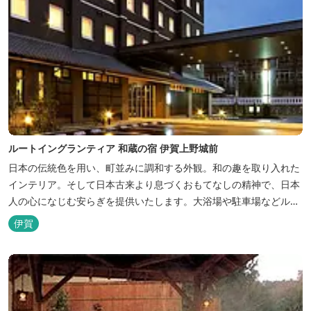
ルートイングランティア 和蔵の宿 伊賀上野城前
日本の伝統色を用い、町並みに調和する外観。和の趣を取り入れた
インテリア。そして日本古来より息づくおもてなしの精神で、日本
人の心になじむ安らぎを提供いたします。大浴場や駐車場などルー
トインホテルズの機能性や利便性はそのままに、穏やかな和のニュ
伊賀
アンスを湛えた空間は、ビジネスにも観光にも、幅広くお役立てい
ただけるホテルです。