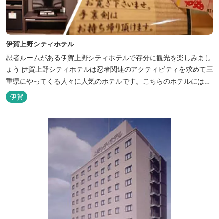
伊賀上野シティホテル
忍者ルームがある伊賀上野シティホテルで存分に観光を楽しみまし
ょう 伊賀上野シティホテルは忍者関連のアクティビティを求めて三
重県にやってくる人々に人気のホテルです。こちらのホテルには、
忍者の内装が施された部屋がいくつかあります。壁紙からトイレッ
伊賀
トペーパーに至るまで、忍者に関連したデザインモチーフがあしら
われています。 伊賀上野城や伊賀流忍者博物館から徒歩わずか10
分の位置にあるこのホテ...