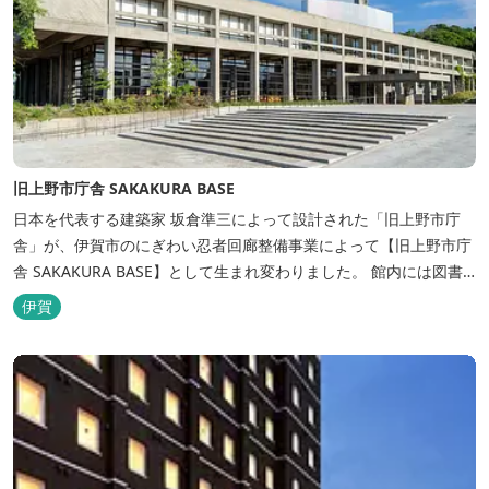
旧上野市庁舎 SAKAKURA BASE
日本を代表する建築家 坂倉準三によって設計された「旧上野市庁
舎」が、伊賀市のにぎわい忍者回廊整備事業によって【旧上野市庁
舎 SAKAKURA BASE】として生まれ変わりました。 館内には図書
館やホテル、カフェがあるほか、観光案内所「伊賀市観光インフォ
伊賀
メーションセンター」や伊賀の逸品を取り揃えた「伊賀百貨
Souvenir Shop」も併殺されています。