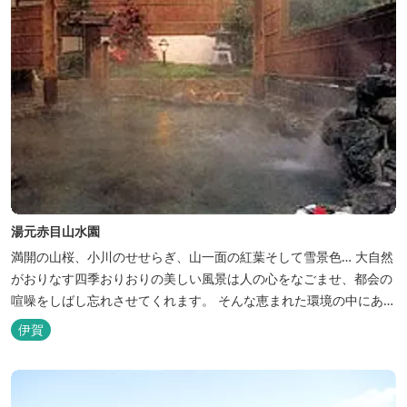
湯元赤目山水園
満開の山桜、小川のせせらぎ、山一面の紅葉そして雪景色… 大自然
がおりなす四季おりおりの美しい風景は人の心をなごませ、都会の
喧噪をしばし忘れさせてくれます。 そんな恵まれた環境の中にあ
る、純和風造りの閑静なたたずまい …それが赤目山水園です。 ま
伊賀
た、赤目山水園の園内からこんこんと湧き出る天然温泉「赤目温泉
山の湯」は、肌にやさしい美人と健康の湯として大勢のお客様に喜
んでいただいておりま...