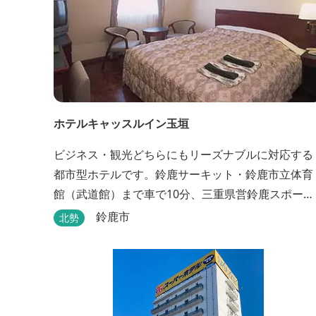
ホテルキャッスルイン玉垣
ビジネス・観光どちらにもリーズナブルに対応する
都市型ホテルです。鈴鹿サーキット・鈴鹿市立体育
館（武道館）まで車で10分、三重県営鈴鹿スポーツ
ガーデンまで車で15分の好立地！！ さらに、全檜
鈴鹿市
北勢
り貸切風呂や各種サービスでお待ち致しておりま
す。