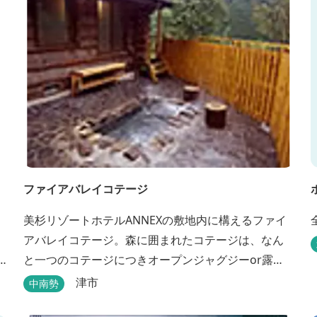
ファイアバレイコテージ
美杉リゾートホテルANNEXの敷地内に構えるファイ
アバレイコテージ。森に囲まれたコテージは、なん
と一つのコテージにつきオープンジャグジーor露天
風呂が備え付けてある。あなただけの特別な時間を
津市
中南勢
お過ごしください。