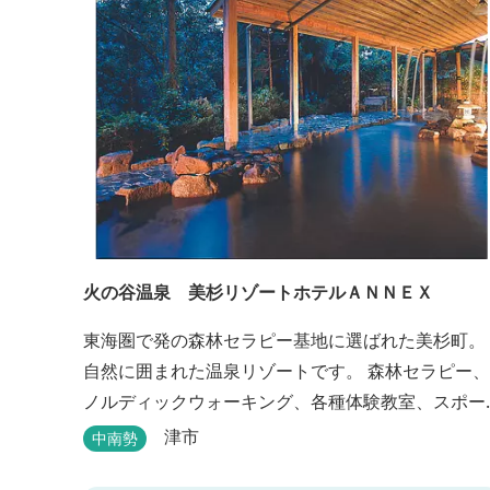
火の谷温泉 美杉リゾートホテルＡＮＮＥＸ
東海圏で発の森林セラピー基地に選ばれた美杉町。
自然に囲まれた温泉リゾートです。 森林セラピー、
ノルディックウォーキング、各種体験教室、スポー
ツ、グルメ、湯遊び、自然探検思いのまま。思いき
津市
中南勢
り遊んだ後は温泉でゆったり、のんびり。お料理は