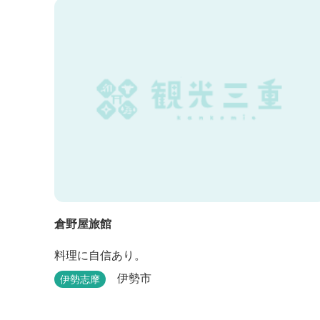
和洋バイキングに豪華会席料理。バイキングでは、
毎日餅つき、夏は流しそうめん等のイベントも開催
しています。 ５つの貸切風呂に、展望風呂付き客
室、露天風呂・ジ...
倉野屋旅館
料理に自信あり。
伊勢市
伊勢志摩