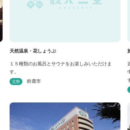
天然温泉・花しょうぶ
１５種類のお風呂とサウナをお楽しみいただけま
す。
鈴鹿市
北勢
造