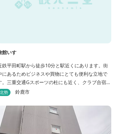
旅館いすゞ
近鉄平田町駅から徒歩10分と駅近くにあります。街
中にあるためビジネスや買物にとても便利な立地で
す。三重交通Gスポーツの杜にも近く、クラブ合宿な
どに最適です。
鈴鹿市
北勢