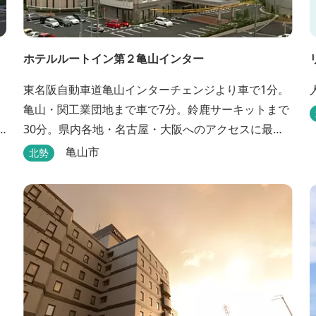
ホテルルートイン第２亀山インター
東名阪自動車道亀山インターチェンジより車で1分。
亀山・関工業団地まで車で7分。鈴鹿サーキットまで
30分。県内各地・名古屋・大阪へのアクセスに最
適。大浴場・無料駐車場完備。
亀山市
北勢