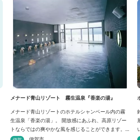
メナード青山リゾート 霧生温泉『香楽の湯』
メナード青山リゾートのホテルシャンベール内の霧
生温泉「香楽の湯」。 開放感にあふれ、高原リゾー
トならではの爽やかな風を感じることができます。
ハーブをお湯にひたし、すがすがしい香りに心あら
伊賀市
伊賀