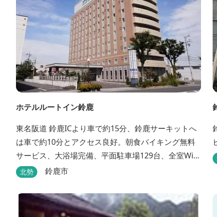
ホテルルートイン鈴鹿
東名阪道 鈴鹿ICより車で約15分、鈴鹿サーキットへ
は車で約10分とアクセス良好。朝食バイキング無料
サービス、大浴場完備、平面駐車場129台、全室Wi-
Fi完備。ビジネスにも観光にもご利用頂ける快適なホ
鈴鹿市
北勢
テルライフをご提供します。