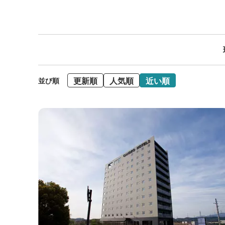
更新順
人気順
近い順
並び順