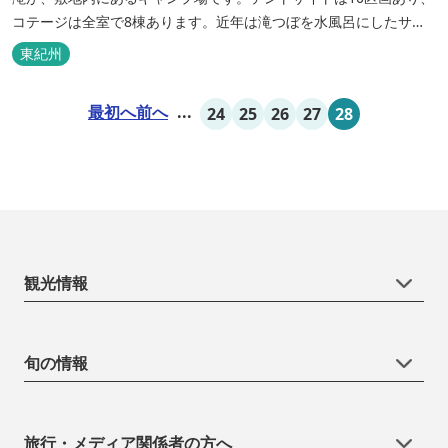
コテージは全室で8棟あります。近年は滝つぼを水風呂にしたサウ
ナが人気です。
東紀州
最初へ
前へ
...
24
25
26
27
28
観光情報
旬の情報
旅行・メディア関係者の方へ