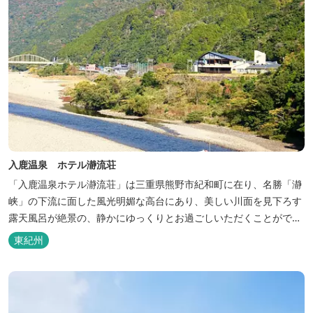
入鹿温泉 ホテル瀞流荘
「入鹿温泉ホテル瀞流荘」は三重県熊野市紀和町に在り、名勝「瀞
峡」の下流に面した風光明媚な高台にあり、美しい川面を見下ろす
露天風呂が絶景の、静かにゆっくりとお過ごしいただくことができ
る温泉宿泊施設です。 熊野古道をはじめ、日本一の棚田と称される
東紀州
丸山千枚田、赤木城跡、熊野本宮大社（熊野三山）、玉置神社が近
くに点在し、和歌山・奈良の遺産や名所からも近いことから観光ア
クセスには大変便利な立地と...