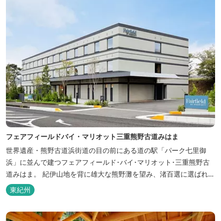
フェアフィールドバイ・マリオット三重熊野古道みはま
世界遺産・熊野古道浜街道の目の前にある道の駅「パーク七里御
浜」に並んで建つフェアフィールド･バイ･マリオット･三重熊野古
道みはま。 紀伊山地を背に雄大な熊野灘を望み、渚百選に選ばれた
七里御浜海岸などの美しい自然が広がります。一年を通して暖かで
東紀州
過ごしやすく、季節を通じて穫れる数々の品種のみかんをはじめ、
豊富な畑の幸や海の幸を堪能していただけます。 風光明媚な御浜を