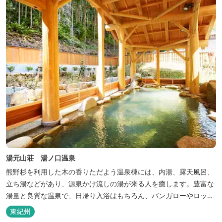
巡る旅の拠点として、当...
湯元山荘 湯ノ口温泉
熊野杉を利用した木の香りただよう温泉棟には、内湯、露天風呂、
立ち湯などがあり、源泉かけ流しの湯が来る人を癒します。豊富な
湯量と良質な温泉で、日帰り入浴はもちろん、バンガローやロッジ
などの宿泊施設も備えているので、宿泊しながらゆったりと温泉を
東紀州
楽しむ人も多いです。