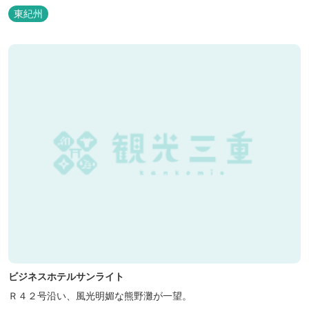
泊の方には日替わりでご用意します。」オーナー様談。もし重なっ
東紀州
た場合は、ごめんなさい。
ビジネスホテルサンライト
Ｒ４２号沿い、風光明媚な熊野灘が一望。