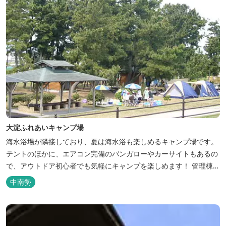
大淀ふれあいキャンプ場
海水浴場が隣接しており、夏は海水浴も楽しめるキャンプ場です。
テントのほかに、エアコン完備のバンガローやカーサイトもあるの
で、アウトドア初心者でも気軽にキャンプを楽しめます！ 管理棟、
水道、冷水シャワー、温水シャワー（有料）、共同休憩所、炊事
中南勢
場、水洗トイレ、毛布（有料）、駐車場（宿泊の場合は無料、デイ
利用の場合は有料）完備しています。