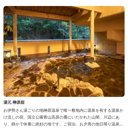
の才女清少納言もお墨付きの名湯を是非実感してください。
湯元 榊原舘
お伊勢さん湯ごりの地榊原温泉で唯一敷地内に源泉を有する源泉か
け流しの宿。国立公園青山高原の麓にいだかれた山閑、川辺にあ
り、静かで休養に絶好の地です。ご宿泊、お夕席の他日帰り温泉も