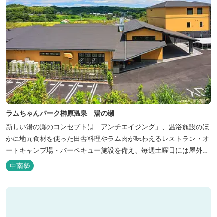
ラムちゃんパーク榊原温泉 湯の瀬
新しい湯の瀬のコンセプトは「アンチエイジング」、温浴施設のほ
かに地元食材を使った田舎料理やラム肉が味わえるレストラン・オ
ートキャンプ場・バーベキュー施設を備え、毎週土曜日には屋外に
「湯の瀬市場」を設け、新鮮野菜の販売が行われています。 また、
中南勢
観光旅行が困難な障がい者や介助が必要な高齢者の利用に特化した
福祉旅館として、全館バリアフリー、車いす対応の貸切風呂、リフ
ト付きジャグジーを備えています...