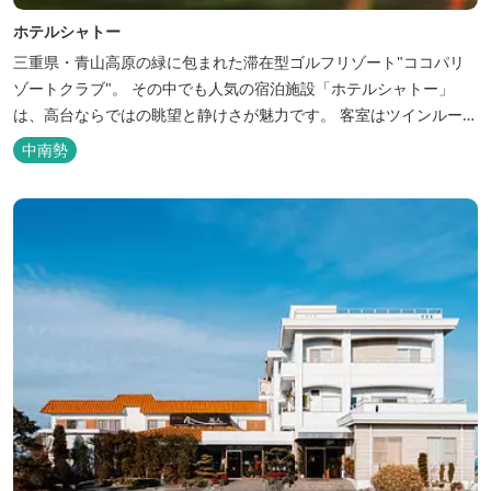
ホテルシャトー
三重県・青山高原の緑に包まれた滞在型ゴルフリゾート"ココパリ
ゾートクラブ"。 その中でも人気の宿泊施設「ホテルシャトー」
は、高台ならではの眺望と静けさが魅力です。 客室はツインルーム
から4〜6名で泊まれる和洋室まで幅広く、旅のスタイルに合わせて
中南勢
選べます。 天然温泉の大浴場・露天風呂、ロウリュ式サウナで体を
整えた後は、和食や焼肉など、気分で選べる夕食をゆったりと。 翌
朝は、レス...