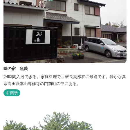
味の宿 魚義
24時間入浴できる。家庭料理で舌鼓長期滞在に最適です。静かな真
宗高田派本山専修寺の門前町の中にある。
中南勢