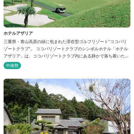
ホテルアザリア
三重県・青山高原の緑に包まれた滞在型ゴルフリゾート"ココパリ
ゾートクラブ"。 ココパリゾートクラブのシンボルホテル「ホテル
アザリア」は、ココパリゾートクラブ内にある静かで落ち着いた雰
囲気の宿泊施設です。 円筒形の特徴ある建物には、ツインや和洋室
中南勢
など多彩な客室を備え、窓からはリゾートの美しい景色が広がりま
す。 天然温泉の大浴場やサウナも完備しており、 ゴルフの後はも
ちろん、伊勢...