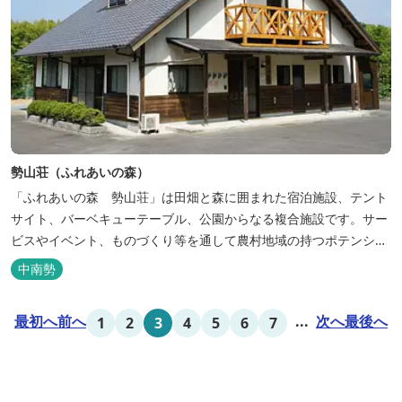
勢山荘（ふれあいの森）
「ふれあいの森 勢山荘」は田畑と森に囲まれた宿泊施設、テント
サイト、バーベキューテーブル、公園からなる複合施設です。サー
ビスやイベント、ものづくり等を通して農村地域の持つポテンシャ
ルを発信しています。 めだかやタガメなど水生生物が生息し、初夏
中南勢
にはホタルが飛び交う「メダカ池」や、約９０００本のあじさいが
植えられた「あじさいの小径」を散策し、遠い昔に過ごした懐かし
最初へ
前へ
...
次へ
最後へ
1
2
3
4
5
6
7
い田舎にタイムスリップしてみま...