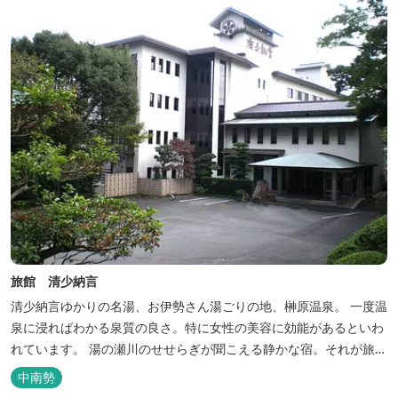
旅館 清少納言
清少納言ゆかりの名湯、お伊勢さん湯ごりの地、榊原温泉。 一度温
泉に浸ればわかる泉質の良さ。特に女性の美容に効能があるといわ
れています。 湯の瀬川のせせらぎが聞こえる静かな宿。それが旅
館 清少納言です。柔らかく滑らかな安らぎの湯や旬の味、心のこ
中南勢
もったおもてなしを心掛けております。 日頃の喧騒から離れ、平安