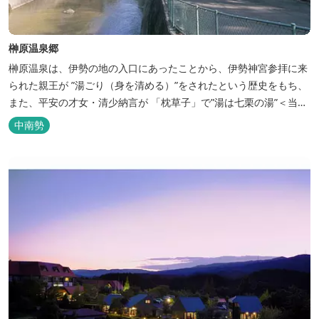
榊原温泉郷
榊原温泉は、伊勢の地の入口にあったことから、伊勢神宮参拝に来
られた親王が ”湯ごり（身を清める）”をされたという歴史をもち、
また、平安の才女・清少納言が 「枕草子」で”湯は七栗の湯”＜当時
の呼び名＞と称えており、 出雲の神を温泉の守り神として祀ってい
中南勢
ることもあって、恋の和歌も多く残っています。 このように、宮中
や神宮にゆかりも深く、つるつるスベスベの肌ざわりの良い泉質は
心身の癒し...