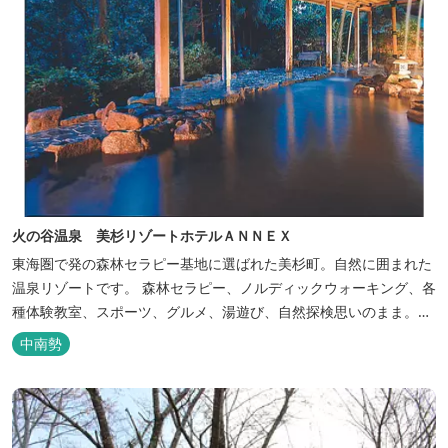
火の谷温泉 美杉リゾートホテルＡＮＮＥＸ
東海圏で発の森林セラピー基地に選ばれた美杉町。自然に囲まれた
温泉リゾートです。 森林セラピー、ノルディックウォーキング、各
種体験教室、スポーツ、グルメ、湯遊び、自然探検思いのまま。思
いきり遊んだ後は温泉でゆったり、のんびり。お料理は和洋バイキ
中南勢
ングに豪華会席料理。バイキングでは、毎日餅つき、夏は流しそう
めん等のイベントも開催しています。 ５つの貸切風呂に、展望風呂
付き客室、露天風呂・ジ...