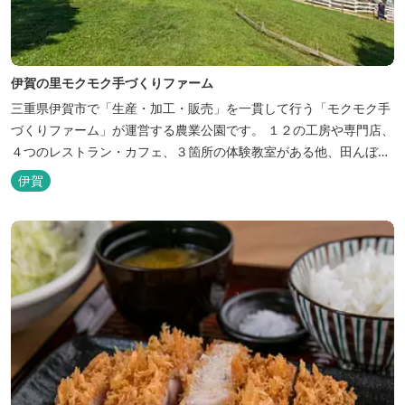
伊賀の里モクモク手づくりファーム
三重県伊賀市で「生産・加工・販売」を一貫して行う「モクモク手
づくりファーム」が運営する農業公園です。 １２の工房や専門店、
４つのレストラン・カフェ、３箇所の体験教室がある他、田んぼや
いかだ池など、「自然や農業」を身近に感じて楽しんでいただける
伊賀
遊び場もあります。 園内では、ミニブタくんたちのショーを見た
り、ウインナーづくりやパンづくりなどの手づくり体験教室や、食
農体験プログラムに参加したり...