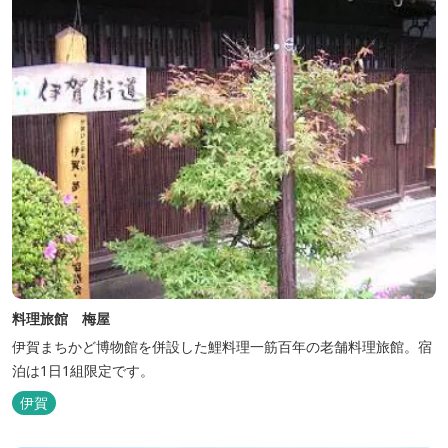
る憩いの場となっています。
料理旅館 梅屋
伊賀まちかど博物館を併設した鯉料理一筋百年の老舗料理旅館。宿
泊は1日1組限定です。
伊賀