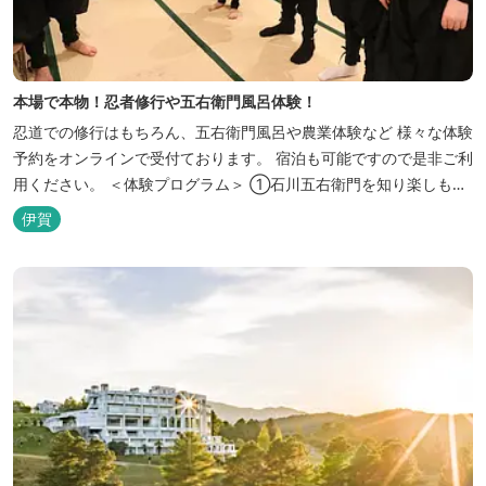
本場で本物！忍者修行や五右衛門風呂体験！
忍道での修行はもちろん、五右衛門風呂や農業体験など 様々な体験
予約をオンラインで受付ております。 宿泊も可能ですので是非ご利
用ください。 ＜体験プログラム＞ ①石川五右衛門を知り楽しも
う！ ②忍者をめざそう！（入門・初級編） ③忍者の基礎体力づく
伊賀
り！農業体験！ ④忍者の里山散策と忍者修行を楽しもう！（山中
で忍道修行）