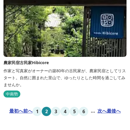
農家民宿古民家Hibicore
作家と写真家がオーナーの築80年の古民家が、農家民宿としてリス
タート。自然に囲まれた里山で、ゆったりとした時間を過ごしてみ
ませんか。
中南勢
最初へ
前へ
...
次へ
最後へ
1
2
3
4
5
6