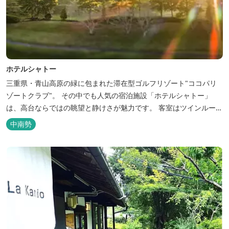
ホテルシャトー
三重県・青山高原の緑に包まれた滞在型ゴルフリゾート"ココパリ
ゾートクラブ"。 その中でも人気の宿泊施設「ホテルシャトー」
は、高台ならではの眺望と静けさが魅力です。 客室はツインルーム
から4〜6名で泊まれる和洋室まで幅広く、旅のスタイルに合わせて
中南勢
選べます。 天然温泉の大浴場・露天風呂、ロウリュ式サウナで体を
整えた後は、和食や焼肉など、気分で選べる夕食をゆったりと。 翌
朝は、レス...