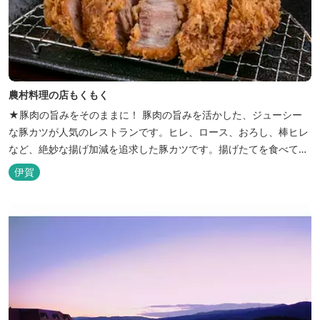
農村料理の店もくもく
★豚肉の旨みをそのままに！ 豚肉の旨みを活かした、ジューシー
な豚カツが人気のレストランです。ヒレ、ロース、おろし、棒ヒレ
など、絶妙な揚げ加減を追求した豚カツです。揚げたてを食べてい
ただくために、注文後じっくり揚げてお出ししています。 ★手作
伊賀
りのお蕎麦をお楽しみいただけます！ お蕎麦は毎日お店で打ってつ
くっております。北海道や三重のそば粉を使用してつくる、喉ごし
の良い昔ながらのお蕎麦...