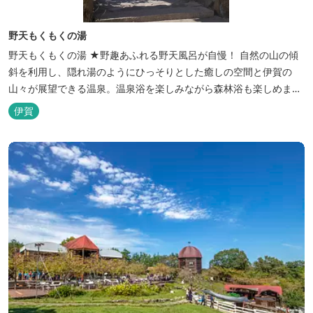
野天もくもくの湯
野天もくもくの湯 ★野趣あふれる野天風呂が自慢！ 自然の山の傾
斜を利用し、隠れ湯のようにひっそりとした癒しの空間と伊賀の
山々が展望できる温泉。温泉浴を楽しみながら森林浴も楽しめま
す。一枚岩をくり貫いてつくった湯船もあり、風情ある空間が魅力
伊賀
です。 ★源泉100％の野天風呂 源泉100％の野天風呂が2つあり、
38度のぬるめの湯と42度の熱めの湯があります。ぬるめの湯はじっ
くりとゆ...