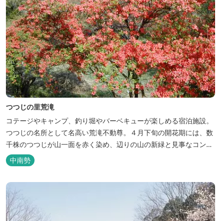
つつじの里荒滝
コテージやキャンプ、釣り堀やバーベキューが楽しめる宿泊施設。
つつじの名所として名高い荒滝不動尊。４月下旬の開花期には、数
千株のつつじが山一面を赤く染め、辺りの山の新緑と見事なコント
ラストを織り成します。 松阪の観光情報は、松阪観光インフォメー
中南勢
ションサイト ワクワク松阪 ...