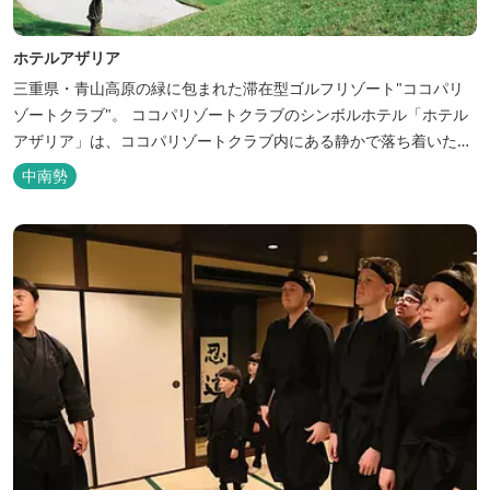
ホテルアザリア
三重県・青山高原の緑に包まれた滞在型ゴルフリゾート"ココパリ
ゾートクラブ"。 ココパリゾートクラブのシンボルホテル「ホテル
アザリア」は、ココパリゾートクラブ内にある静かで落ち着いた雰
囲気の宿泊施設です。 円筒形の特徴ある建物には、ツインや和洋室
中南勢
など多彩な客室を備え、窓からはリゾートの美しい景色が広がりま
す。 天然温泉の大浴場やサウナも完備しており、 ゴルフの後はも
ちろん、伊勢...