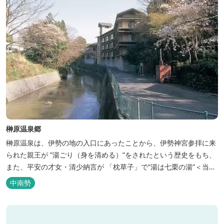
榊原温泉郷
榊原温泉は、伊勢の地の入口にあったことから、伊勢神宮参拝に来
られた親王が ”湯ごり（身を清める）”をされたという歴史をもち、
また、平安の才女・清少納言が 「枕草子」で”湯は七栗の湯”＜当時
の呼び名＞と称えており、 出雲の神を温泉の守り神として祀ってい
中南勢
ることもあって、恋の和歌も多く残っています。 このように、宮中
や神宮にゆかりも深く、つるつるスベスベの肌ざわりの良い泉質は
心身の癒し...