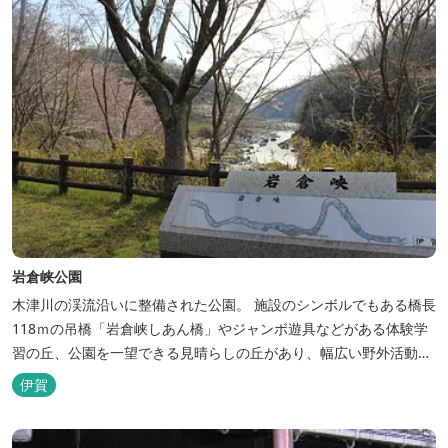
岩倉峡公園
木津川の渓流沿いに整備された公園。 施設のシンボルでもある橋長
118ｍの吊橋「岩倉峡しあん橋」やジャンボ遊具などがある体験学
習の丘、公園を一望できる見晴らしの丘があり、幅広い野外活動に
利用できるキャンプ場も併設されています。 川沿いには島ヶ原温泉
伊賀
やぶっちゃに至る「川辺の道」があり、旧岩倉水力発電所跡の水路
遺構を見ることができたり、春は桜、秋は紅葉の名所として楽しめ