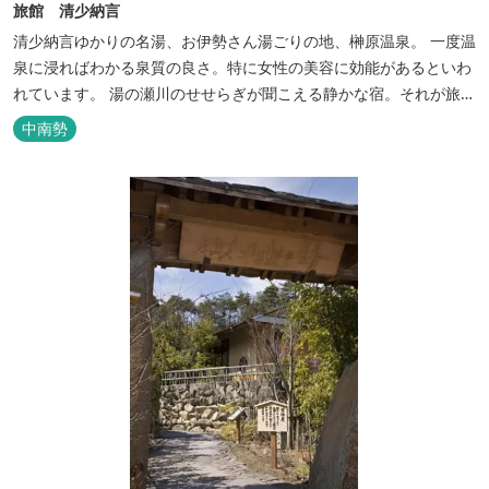
旅館 清少納言
清少納言ゆかりの名湯、お伊勢さん湯ごりの地、榊原温泉。 一度温
泉に浸ればわかる泉質の良さ。特に女性の美容に効能があるといわ
れています。 湯の瀬川のせせらぎが聞こえる静かな宿。それが旅
館 清少納言です。柔らかく滑らかな安らぎの湯や旬の味、心のこ
中南勢
もったおもてなしを心掛けております。 日頃の喧騒から離れ、平安
の才女清少納言もお墨付きの名湯を是非実感してください。