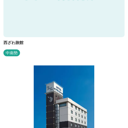
西ざわ旅館
中南勢