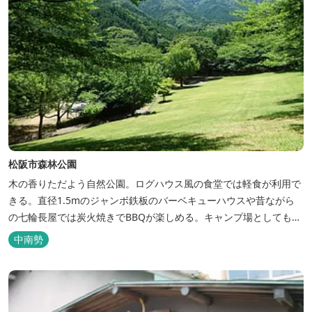
松阪市森林公園
木の香りただよう自然公園。ログハウス風の食堂では軽食が利用で
きる。直径1.5mのジャンボ鉄板のバーベキューハウスや昔ながら
の七輪長屋では炭火焼きでBBQが楽しめる。キャンプ場としても人
気で、週末は多くのキャンパーでにぎわっている。バンガローや5
中南勢
タイプのテントサイトがある。展望台からは市街が一望できる。ま
た桜の時期は、多くの人々でにぎわう。 バーベキューの食材は持ち
込みOK！あらかじめご...