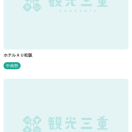
ホテルＡＵ松阪
中南勢