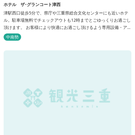
ホテル ザ･グランコート津西
津駅西口徒歩5分で、県庁や三重県総合文化センターにも近いホテ
ル。駐車場無料でチェックアウトも12時までとごゆっくりお過ごし
頂けます。 お客様により快適にお過ごし頂けるよう専用設備・アメ
ニティ付き女性専用フロアやビジネスマンに最適なパソコン・プリ
中南勢
ンター設置のお部屋など多種多様な部屋タイプ・サービスをご用
意。本質の時間、至上の空間をお届けいたします。 また１Fにはカ
フェ＆レストランE...