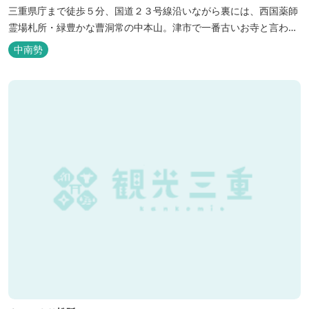
三重県庁まで徒歩５分、国道２３号線沿いながら裏には、西国薬師
霊場札所・緑豊かな曹洞常の中本山。津市で一番古いお寺と言われ
る塔世山四天王寺があります。
中南勢