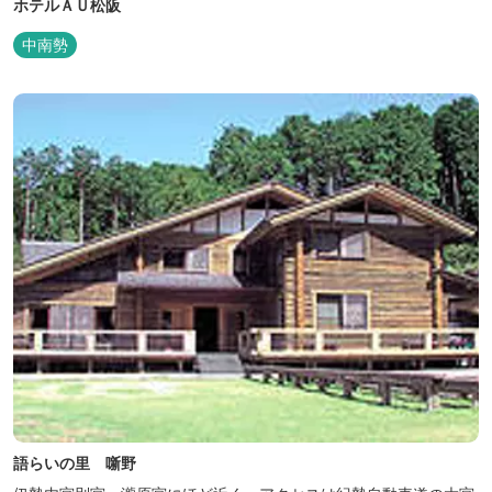
ホテルＡＵ松阪
中南勢
語らいの里 噺野