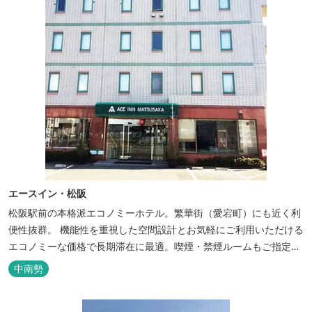
エースイン・松阪
松阪駅前の本格派エコノミーホテル。繁華街（愛宕町）にも近く利
便性抜群。 機能性を重視した空間設計とお気軽にご利用いただける
エコノミーな価格で長期滞在に最適。喫煙・禁煙ルームもご指定い
ただけます。 無料サービス ・３０種類以上の和洋朝食ビュッフェ
中南勢
（6:30～9:30） ・アルコールも無料のウェルカムドリンクサービス
（18:00～20:00）