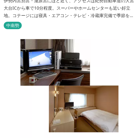
伊勢内宮別宮・瀧原宮にほど近く、アクセスは紀勢自動車道の大宮
大台ICから車で10分程度。スーパーやホームセンターも近い好立
地。コテージには寝具・エアコン・テレビ・冷蔵庫完備で季節を問
わず楽しめます。 食器・調理器具の揃った自炊棟や24時間利用可
中南勢
能なシャワールームなど充実の設備で快適にお過ごしいただけま
す。施設内には噺野温泉もありコテージ宿泊の方は貸し切りでご利
用いただけます(１棟につき１時間)