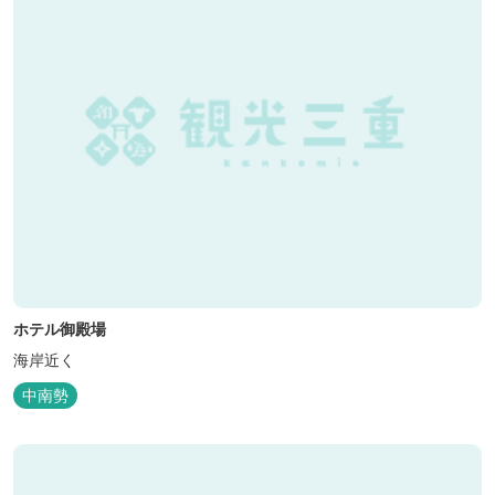
ホテル御殿場
海岸近く
中南勢