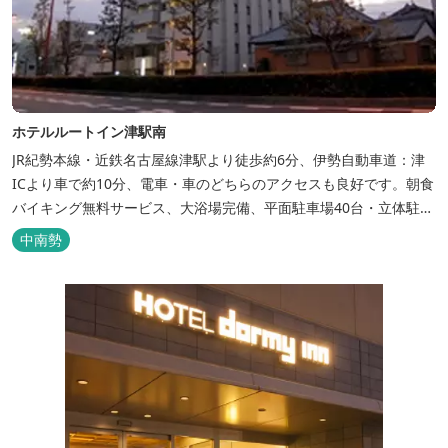
ホテルルートイン津駅南
JR紀勢本線・近鉄名古屋線津駅より徒歩約6分、伊勢自動車道：津
ICより車で約10分、電車・車のどちらのアクセスも良好です。朝食
バイキング無料サービス、大浴場完備、平面駐車場40台・立体駐車
場34台、全室Wi-Fi完備。ビジネスにも観光にもご利用頂ける快適
中南勢
なホテルライフをご提供します。