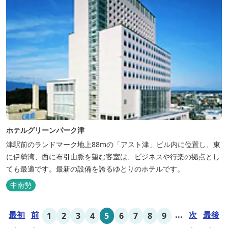
ホテルグリーンパーク津
津駅前のランドマーク地上88mの「アスト津」ビル内に位置し、東
に伊勢湾、西に布引山脈を望む客室は、ビジネスや行楽の拠点とし
ても最適です。最新の設備を誇るゆとりのホテルです。
中南勢
最初
前
...
次
最後
1
2
3
4
5
6
7
8
9