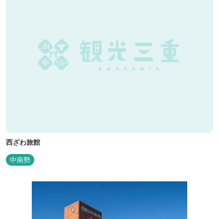
西ざわ旅館
中南勢