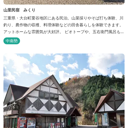
山里民宿 みくり
三重県・大台町栗谷地区にある民泊。山菜採りやそば打ち体験、川
釣り、農作物の収穫、料理体験などの田舎暮らしを体験できます。
アットホームな雰囲気が大好評。 ビオトープや、五右衛門風呂も楽
しめます。6月はホタル観賞が人気。 夜になると周囲は真っ暗。都
中南勢
会には無い闇の中を飛び交うヒメホタル・ヘイケボタルを観賞した
り、星空を眺めたり・・・ 初夏の早朝には「アカショウビン」の美
しい声を聞く事ができた...