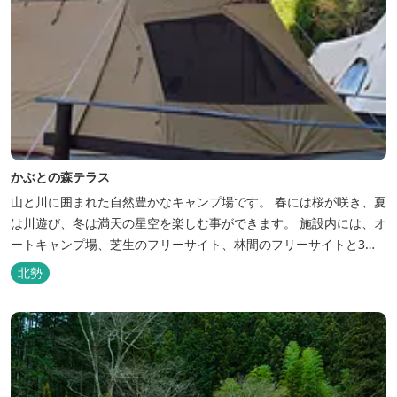
かぶとの森テラス
山と川に囲まれた自然豊かなキャンプ場です。 春には桜が咲き、夏
は川遊び、冬は満天の星空を楽しむ事ができます。 施設内には、オ
ートキャンプ場、芝生のフリーサイト、林間のフリーサイトと3種
類のキャンプ場があり、豊かな自然の中でのんびりとキャンプを楽
北勢
しむ事ができます。 テント泊が苦手な方や、小さなお子様連れの方
はコテージがおススメ。 大小合わせて6棟のコテージがあります。
キャン...