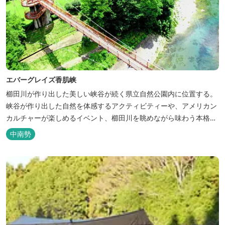
エバーグレイズ香肌峡
櫛田川が作り出した美しい峡谷が続く県立自然公園内に位置する。
峡谷が作り出した自然を体感するアクティビティーや、アメリカン
カルチャーが楽しめるイベント、櫛田川を眺めながら味わう本格的
なアメリカンＢＢＱを体験することができる。 松阪の観光情報は、
中南勢
松阪観光インフォメーションサイト ワクワ...