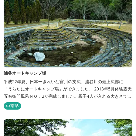
浦谷オートキャンプ場
平成22年夏、日本一きれいな宮川の支流、浦谷川の最上流部に
「うらたにオートキャンプ場」ができました。 2013年5月体験露天
五右衛門風呂ＮＯ．2が完成しました。親子4人が入れる大きさで
す。中には腰掛けもあり、ゆっくり、星やホタルを見る事ができま
中南勢
す。ひのきの香り漂う特製五右衛門風呂を自分で沸かし、入浴しま
せんか？ 同時にデッキ付ひのき小屋も完成しました。是非ご利用く
ださい。