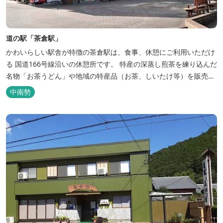
道の駅「茶倉駅」
かわいらしい駅舎が特徴の茶倉駅は、食事、休憩にご利用いただけ
る 国道166号線沿いの休憩所です。 特産の深蒸し煎茶を練り込んだ
名物「お茶うどん」や地域の特産品（お茶、しいたけ等）を販売。
吊り橋をわたれば宿泊施設のエバーグレイズ香肌峡まですぐ。 【イ
中南勢
チオシ名物】 ・味噌カツ丼…地元産の甘味噌を使ったボリュームた
っぷりの丼ぶり。 松阪の観光情報は、松阪観光インフォメ...