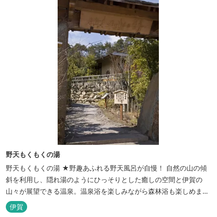
野天もくもくの湯
野天もくもくの湯 ★野趣あふれる野天風呂が自慢！ 自然の山の傾
斜を利用し、隠れ湯のようにひっそりとした癒しの空間と伊賀の
山々が展望できる温泉。温泉浴を楽しみながら森林浴も楽しめま
す。一枚岩をくり貫いてつくった湯船もあり、風情ある空間が魅力
伊賀
です。 ★源泉100％の野天風呂 源泉100％の野天風呂が2つあり、