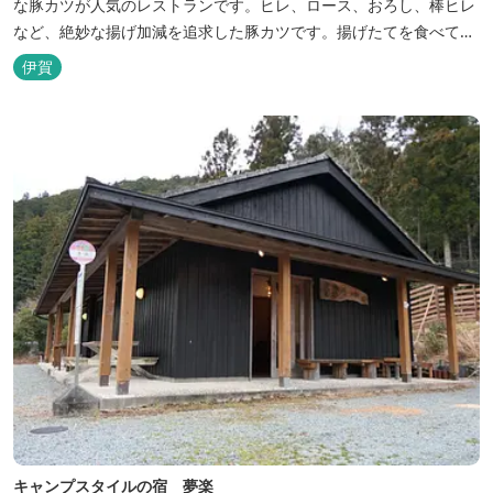
な豚カツが人気のレストランです。ヒレ、ロース、おろし、棒ヒレ
など、絶妙な揚げ加減を追求した豚カツです。揚げたてを食べてい
ただくために、注文後じっくり揚げてお出ししています。 ★手作
伊賀
りのお蕎麦をお楽しみいただけます！ お蕎麦は毎日お店で打ってつ
くっております。北海道や三重のそば粉を使用してつくる、喉ごし
の良い昔ながらのお蕎麦...
キャンプスタイルの宿 夢楽