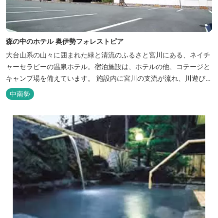
森の中のホテル 奥伊勢フォレストピア
大台山系の山々に囲まれた緑と清流のふるさと宮川にある、ネイチ
ャーセラピーの温泉ホテル。宿泊施設は、ホテルの他、コテージと
キャンプ場を備えています。 施設内に宮川の支流が流れ、川遊びが
できます。BBQエリア、釣堀もあり、ファミリーやグループでもア
中南勢
クティビティを楽しめます。 ディナーは併設の「レストラン アン
ジュ」にて、地元の食材をていねいに調理したフレンチフルコース
をお召し上がりい...