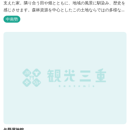
支えた家。隣り合う田や畑とともに、地域の風景に馴染み、歴史を
感じさせます。森林資源を中心としたこの土地ならではの多様な自
然環境の素晴らしさを伝える情報を発信し、そして多種多様な人材
中南勢
と共有することで地域産業・地域社会の発展を図るNPO法人Joint
Plusが運営する民泊です。 NPO法人Joint Plusは、大台町ならでは
の...
矢野屋旅館