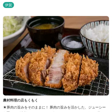
いかだ池など、「自然や農業」を身近に感じて楽しんでいただける
伊賀
遊び場もあります。 園内では、ミニブタくんたちのショーを見た
り、ウインナーづくりやパンづくりなどの手づくり体験教室や、食
農体験プログラムに参加したり...
農村料理の店もくもく
★豚肉の旨みをそのままに！ 豚肉の旨みを活かした、ジューシー