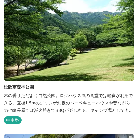
松阪市森林公園
木の香りただよう自然公園。ログハウス風の食堂では軽食が利用で
きる。直径1.5mのジャンボ鉄板のバーベキューハウスや昔ながら
の七輪長屋では炭火焼きでBBQが楽しめる。キャンプ場としても人
気で、週末は多くのキャンパーでにぎわっている。バンガローや5
中南勢
タイプのテントサイトがある。展望台からは市街が一望できる。ま
た桜の時期は、多くの人々でにぎわう。 バーベキューの食材は持ち