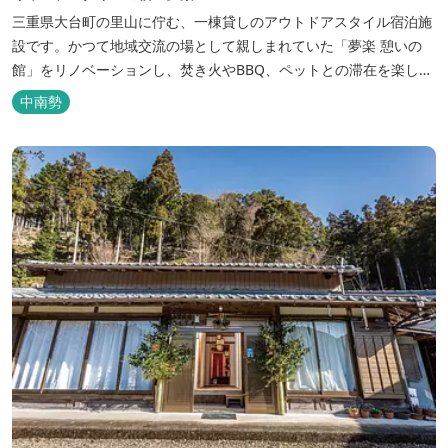
三重県大台町の里山に佇む、一棟貸しのアウトドアスタイル宿泊施
設です。かつて地域交流の場として親しまれていた「夢楽 憩いの
館」をリノベーションし、焚き火やBBQ、ペットとの滞在を楽しめ
る“キャンプ気分”の宿として生まれ変わりました。 【営業時間】 チ
中南勢
ェックイン 15：00（早めのチェックインご希望は予約時に要相
談） チェックアウト 9：00 【定休日】 不定休 【料金...