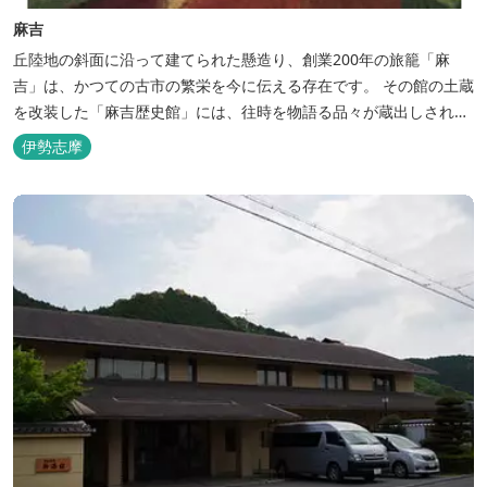
麻吉
丘陸地の斜面に沿って建てられた懸造り、創業200年の旅籠「麻
吉」は、かつての古市の繁栄を今に伝える存在です。 その館の土蔵
を改装した「麻吉歴史館」には、往時を物語る品々が蔵出しされ、
お伊勢参り華やかなりし頃へとお誘い致します。
伊勢志摩