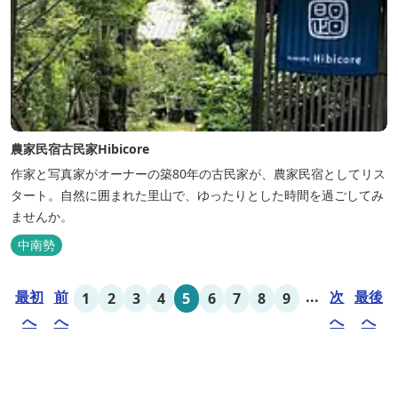
農家民宿古民家Hibicore
作家と写真家がオーナーの築80年の古民家が、農家民宿としてリス
タート。自然に囲まれた里山で、ゆったりとした時間を過ごしてみ
ませんか。
中南勢
最初
前
...
次
最後
1
2
3
4
5
6
7
8
9
へ
へ
へ
へ