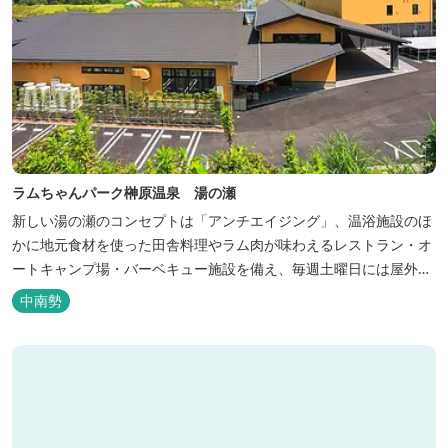
ラムちゃんパーク榊原温泉 湯の瀬
新しい湯の瀬のコンセプトは「アンチエイジング」、温浴施設のほ
かに地元食材を使った田舎料理やラム肉が味わえるレストラン・オ
ートキャンプ場・バーベキュー施設を備え、毎週土曜日には屋外に
「湯の瀬市場」を設け、新鮮野菜の販売が行われています。 また、
中南勢
観光旅行が困難な障がい者や介助が必要な高齢者の利用に特化した
福祉旅館として、全館バリアフリー、車いす対応の貸切風呂、リフ
ト付きジャグジーを備えています...