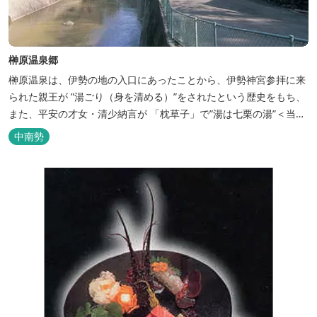
榊原温泉郷
榊原温泉は、伊勢の地の入口にあったことから、伊勢神宮参拝に来
られた親王が ”湯ごり（身を清める）”をされたという歴史をもち、
また、平安の才女・清少納言が 「枕草子」で”湯は七栗の湯”＜当時
の呼び名＞と称えており、 出雲の神を温泉の守り神として祀ってい
中南勢
ることもあって、恋の和歌も多く残っています。 このように、宮中
や神宮にゆかりも深く、つるつるスベスベの肌ざわりの良い泉質は
心身の癒し...