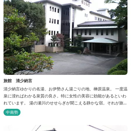
旅館 清少納言
清少納言ゆかりの名湯、お伊勢さん湯ごりの地、榊原温泉。 一度温
泉に浸ればわかる泉質の良さ。特に女性の美容に効能があるといわ
れています。 湯の瀬川のせせらぎが聞こえる静かな宿。それが旅
館 清少納言です。柔らかく滑らかな安らぎの湯や旬の味、心のこ
中南勢
もったおもてなしを心掛けております。 日頃の喧騒から離れ、平安
の才女清少納言もお墨付きの名湯を是非実感してください。