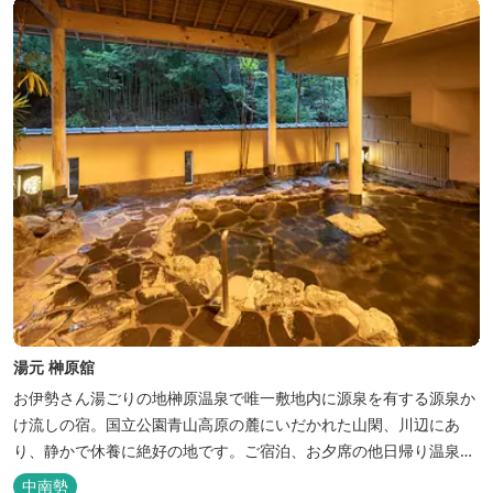
湯元 榊原舘
お伊勢さん湯ごりの地榊原温泉で唯一敷地内に源泉を有する源泉か
け流しの宿。国立公園青山高原の麓にいだかれた山閑、川辺にあ
り、静かで休養に絶好の地です。ご宿泊、お夕席の他日帰り温泉も
楽しめます。お料理にも温泉を用いた温泉野菜蒸しの他美と健康を
中南勢