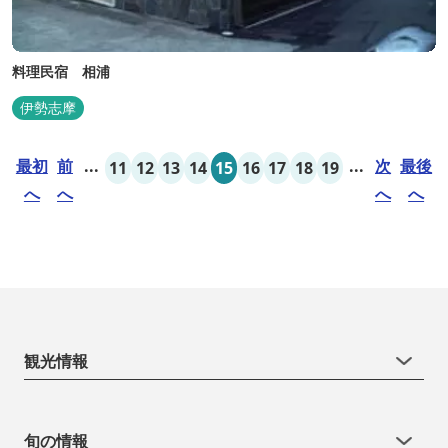
料理民宿 相浦
伊勢志摩
最初
前
...
...
次
最後
11
12
13
14
15
16
17
18
19
へ
へ
へ
へ
観光情報
旬の情報