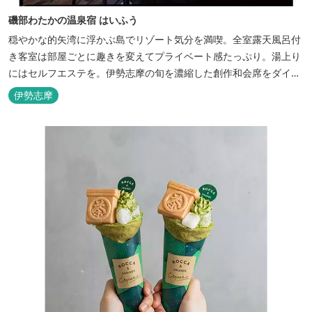
磯部わたかの温泉宿 はいふう
穏やかな的矢湾に浮かぶ島でリゾート気分を満喫。全室露天風呂付
き客室は部屋ごとに趣きを変えてプライベート感たっぷり。湯上り
にはセルフエステを。伊勢志摩の旬を濃縮した創作和会席をダイニ
ングで。
伊勢志摩