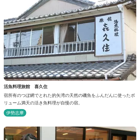
活魚料理旅館 喜久住
宿所有のつぼ網でとれた的矢湾の天然の磯魚をふんだんに使ったボ
リューム満天の活き魚料理が自慢の宿。
伊勢志摩