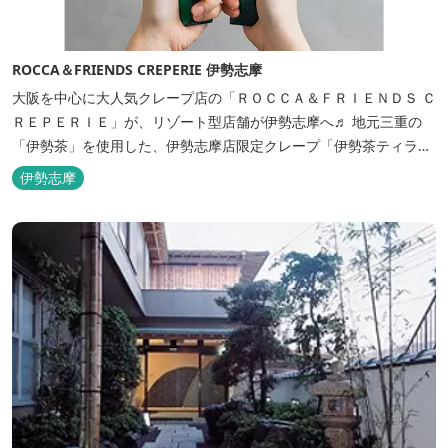
ROCCA＆FRIENDS CREPERIE 伊勢志摩
大阪を中心に大人気クレープ店の「ＲＯＣＣＡ＆ＦＲＩＥＮＤＳ Ｃ
ＲＥＰＥＲＩＥ」が、リゾート型店舗が伊勢志摩へ♬ 地元三重の
「伊勢茶」を使用した、伊勢志摩店限定クレープ「伊勢茶ティラミ
ス」をはじめ、まるで「パフェ」のような創作クレープを味わえま
伊勢志摩
す。 また季節に合わせて、期間限定クレープやドリンク種類も豊富
ですので、伊勢志摩旅行の際にはぜひお立ち寄りいただければと思
います。 店舗前のテラス...