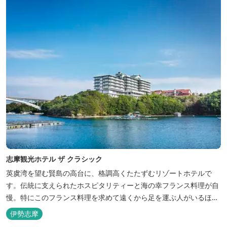
志摩観光ホテル ザ クラシック
英虞湾を望む賢島の高台に、格調高くたたずむリゾートホテルで
す。伝統に支えられたホスピタリティーと海の幸フランス料理が自
慢。特にこのフランス料理を求めて遠くから足を運ぶ人がいるほ
ど。洗練されたサービスに、寛ぎと至福のひとときを満喫してくだ
伊勢志摩
さい。 ※2016年6月7日リニューアルオープン