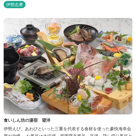
伊勢志摩
食いしん坊の湯宿 望洋
伊勢えび、あわびといった三重を代表する食材を使った豪快海幸会
席が自慢。 お風呂は大浴場、庭園露天風呂、足湯、貸し切り風呂と