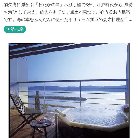
的矢湾に浮かぶ「わたかの島」へ渡し船で3分。江戸時代から“風待
ち港”として栄え、旅人をもてなす風土が息づく、心うるおう島宿
です。海の幸をふんだんに使ったボリューム満点の会席料理が自
慢。肌にやさしい天然の療養泉が満喫できるお風呂は、伊勢志摩最
伊勢志摩
大級の庭園露天風呂です。