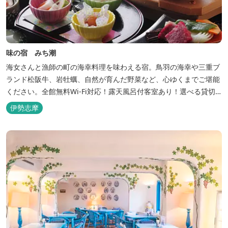
味の宿 みち潮
海女さんと漁師の町の海幸料理を味わえる宿。鳥羽の海幸や三重ブ
ランド松阪牛、岩牡蠣、自然が育んだ野菜など、心ゆくまでご堪能
ください。全館無料Wi-Fi対応！露天風呂付客室あり！選べる貸切
風呂も人気♪相差町内にはパワースポット石神さん（神明神社）あ
伊勢志摩
り！伊勢神宮・おかげ横丁まで最短40分！鳥羽十景にも選ばれた千
鳥ヶ浜は当館の目の前！宿を一歩出れば、満天の星空！周りに何も
ない場所だからこそ、星空がき...