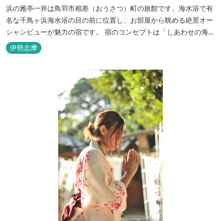
浜の雅亭一井は鳥羽市相差（おうさつ）町の旅館です。海水浴で有
名な千鳥ヶ浜海水浴の目の前に位置し、お部屋から眺める絶景オー
シャンビューが魅力の宿です。 宿のコンセプトは「しあわせの海
へ、ようきたなあ」。鳥羽市の南端「相差(おうさつ)」は太平洋に
伊勢志摩
面したみなと町。相差の海は、おいしい海産物、海女さん、美しい
千鳥ヶ浜、海に浮く富士山、水平線に昇る朝陽といった自然に恵ま
れた「しあわせの海」です。...