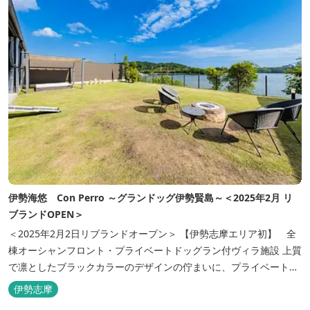
伊勢海悠 Con Perro ～グランドッグ伊勢賢島～＜2025年2月 リ
ブランドOPEN＞
＜2025年2月2日リブランドオープン＞ 【伊勢志摩エリア初】 全
棟オーシャンフロント・プライベートドッグラン付ヴィラ施設 上質
で凛としたブラックカラーのデザインの佇まいに、プライベート感
溢れる客室。 客室に一歩入れば全室海に面したオーシャンフロン
伊勢志摩
ト。 颯爽とした広いプライベートドッグランと青色に輝く英虞湾を