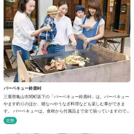
バーベキュー鈴鹿峠
三重県亀山市関町坂下の「バーベキュー鈴鹿峠」は、バーベキュー
やます釣りのほか、猪なべやうなぎ料理なども楽しむ事ができま
す。 バーベキューは、食材から付属品まで全て揃っていますので手
ぶらで楽しむ事ができますよ！釣り掘がありますので、釣ったその
北勢
場で味わえる「マス釣り」も人気です。 宿泊施設も完備していま
す！ご家族で、友人で、様々なイベントで、ぜひご利用ください。