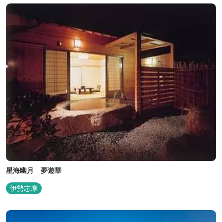
星海幽月 夢遊華
伊勢志摩