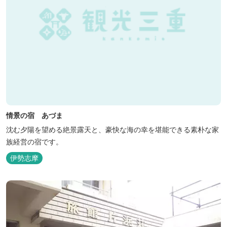
情景の宿 あづま
沈む夕陽を望める絶景露天と、豪快な海の幸を堪能できる素朴な家
族経営の宿です。
伊勢志摩