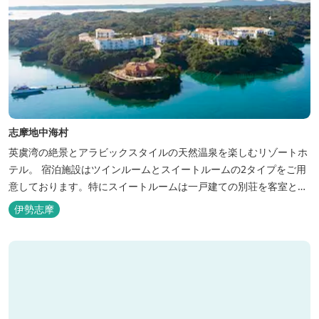
志摩地中海村
英虞湾の絶景とアラビックスタイルの天然温泉を楽しむリゾートホ
テル。 宿泊施設はツインルームとスイートルームの2タイプをご用
意しております。特にスイートルームは一戸建ての別荘を客室とし
てリニューアル♪120平米の驚きの広さとこだわりの調度品が自慢
伊勢志摩
です！ スペイン１ツ星レストランと提携したレストランでのお食事
も楽しみのひとつです。 また、日帰りプランでは、クラフト体験工
房にてモザイクタイル...