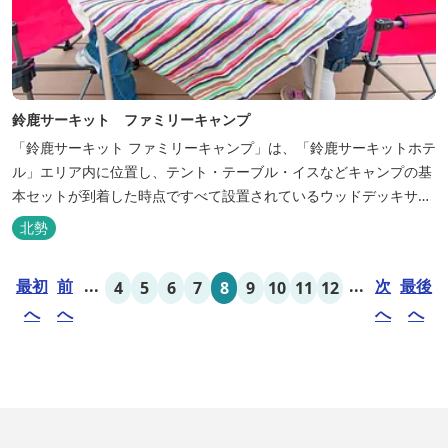
鈴鹿サーキット ファミリーキャンプ
「鈴鹿サーキット ファミリーキャンプ」は、「鈴鹿サーキットホテ
ル」エリア内に位置し、テント・テーブル・イスなどキャンプの基
本セットが到着した時点ですべて設置されているウッドデッキサイ
トの他、初めてのキャンプでも安心して楽しめる設備が整ったキャ
北勢
ンプ場です。 さらに、手ぶらでキャンプをお楽しみいただけるよう
に夕食バーべキュー用の炭火セットなどのレンタル品や国産牛BBQ
最初
前
...
...
次
最後
4
5
6
7
8
9
10
11
12
セットなどの食材も事前にご...
へ
へ
へ
へ