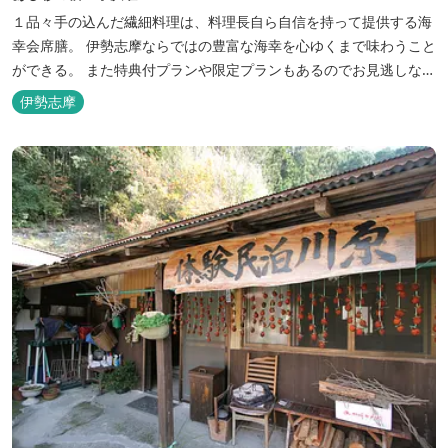
１品々手の込んだ繊細料理は、料理長自ら自信を持って提供する海
幸会席膳。 伊勢志摩ならではの豊富な海幸を心ゆくまで味わうこと
ができる。 また特典付プランや限定プランもあるのでお見逃しな
く。
伊勢志摩