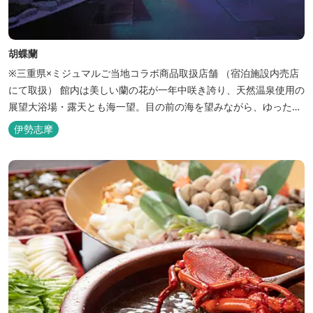
胡蝶蘭
※三重県×ミジュマルご当地コラボ商品取扱店舗 （宿泊施設内売店
にて取扱） 館内は美しい蘭の花が一年中咲き誇り、天然温泉使用の
展望大浴場・露天とも海一望。目の前の海を望みながら、ゆったり
とした時間をお過ごし下さい。
伊勢志摩