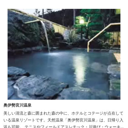
クティビティを楽しめます。 ディナーは併設の「レストラン アン
ジュ」にて、地元の食材をていねいに調理したフレンチフルコース
をお召し上がりい...
奥伊勢宮川温泉
美しい清流と森に囲まれた森の中に、ホテルとコテージが点在して
いる温泉リゾートです。天然温泉「奥伊勢宮川温泉」は、日帰り入
浴も可能。 テニスやフィールドアスレチック・川遊び・ウォーキン