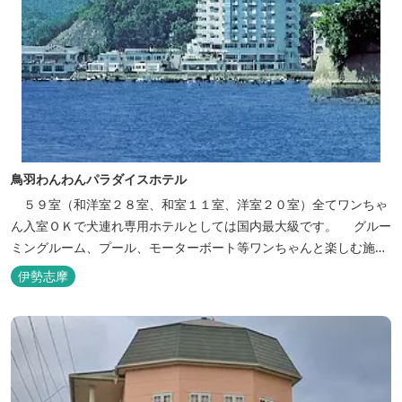
鳥羽わんわんパラダイスホテル
５９室（和洋室２８室、和室１１室、洋室２０室）全てワンちゃ
ん入室ＯＫで犬連れ専用ホテルとしては国内最大級です。 グルー
ミングルーム、プール、モーターボート等ワンちゃんと楽しむ施設
も充実しています。
伊勢志摩