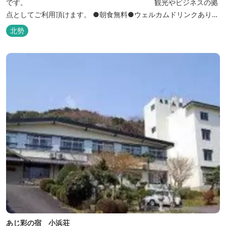
です。 観光やビジネスの拠
点としてご利用頂けます。 ●朝食無料●ウェルカムドリンクあり●
全館無線ＬＡＮ対応● ●バリアフリー対応のユニバーサルルームあ
北勢
り●
あじ彩の宿 小浜荘