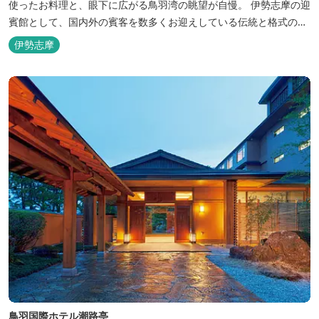
使ったお料理と、眼下に広がる鳥羽湾の眺望が自慢。 伊勢志摩の迎
賓館として、国内外の賓客を数多くお迎えしている伝統と格式のあ
るホテルです。 【2024年3月25日リニューアル】 クラブラウンジ
伊勢志摩
アクセス付の新客室「オーシャンビュースイート・クラブ」が誕
生！ エントランスやフロント、ザ・ロビーラウンジ、パールオーシ
ャンテラ...
鳥羽国際ホテル潮路亭