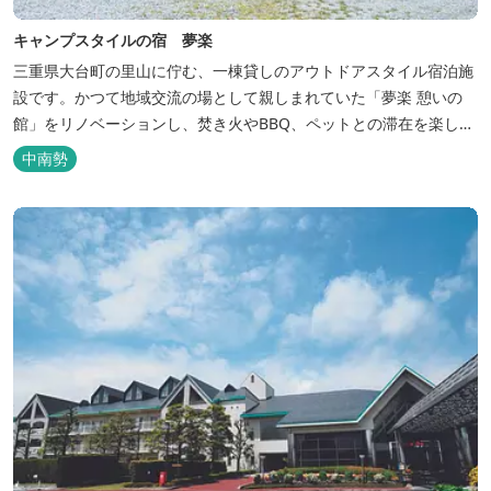
キャンプスタイルの宿 夢楽
三重県大台町の里山に佇む、一棟貸しのアウトドアスタイル宿泊施
設です。かつて地域交流の場として親しまれていた「夢楽 憩いの
館」をリノベーションし、焚き火やBBQ、ペットとの滞在を楽しめ
る“キャンプ気分”の宿として生まれ変わりました。 【営業時間】 チ
中南勢
ェックイン 15：00（早めのチェックインご希望は予約時に要相
談） チェックアウト 9：00 【定休日】 不定休 【料金...