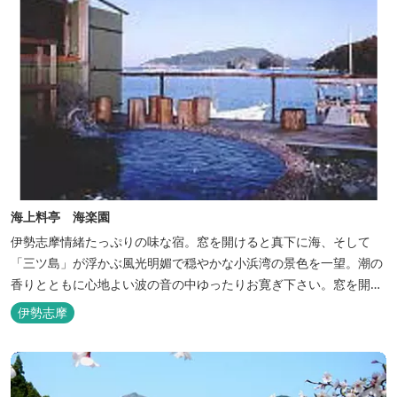
海上料亭 海楽園
伊勢志摩情緒たっぷりの味な宿。窓を開けると真下に海、そして
「三ツ島」が浮かぶ風光明媚で穏やかな小浜湾の景色を一望。潮の
香りとともに心地よい波の音の中ゆったりお寛ぎ下さい。窓を開け
浴衣姿でのんびり太公望！ 部屋から釣りができる「座敷釣り」は当
伊勢志摩
館ならではの名物。（貸しざお／エサ付要予約） 海水温泉露天風呂
は貸切もできます。また、季節により食べ放題プランもあるのでお
問い合わせください。