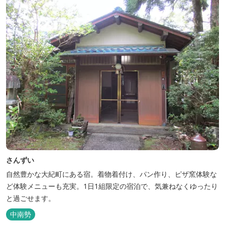
さんずい
自然豊かな大紀町にある宿。着物着付け、パン作り、ピザ窯体験な
ど体験メニューも充実。1日1組限定の宿泊で、気兼ねなくゆったり
と過ごせます。
中南勢