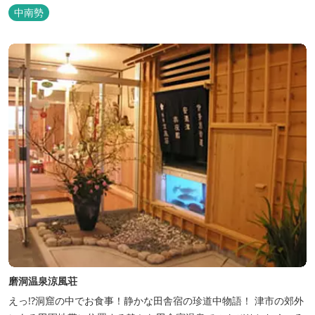
中南勢
磨洞温泉涼風荘
えっ!?洞窟の中でお食事！静かな田舎宿の珍道中物語！ 津市の郊外