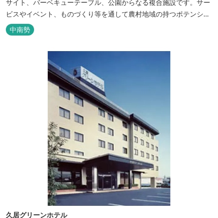
サイト、バーベキューテーブル、公園からなる複合施設です。サー
ビスやイベント、ものづくり等を通して農村地域の持つポテンシャ
ルを発信しています。 めだかやタガメなど水生生物が生息し、初夏
中南勢
にはホタルが飛び交う「メダカ池」や、約９０００本のあじさいが
植えられた「あじさいの小径」を散策し、遠い昔に過ごした懐かし
い田舎にタイムスリップしてみま...
久居グリーンホテル