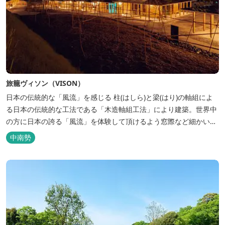
旅籠ヴィソン（VISON）
日本の伝統的な「風流」を感じる 柱(はしら)と梁(はり)の軸組によ
る日本の伝統的な工法である「木造軸組工法」により建築。世界中
の方に日本の誇る「風流」を体験して頂けるよう窓際など細かいデ
ィテールにこだわりました。4棟から成る旅籠棟では各棟1階に入居
中南勢
するテナントプロデュースにより洗練された世界観を各客室でお楽
しみいただけ...