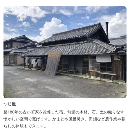
つじ屋
築180年の古い町家を改修した宿。無垢の木材、石、土の織りなす
懐かしい空間で寛げます。かまどや風呂焚き、田畑など農作業や暮
らしの体験もできます。