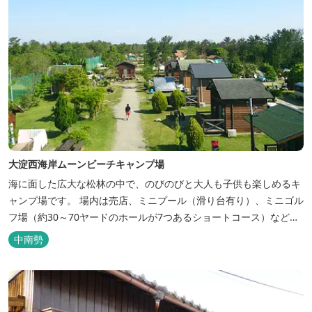
大淀西海岸ムーンビーチキャンプ場
海に面した広大な松林の中で、のびのびと大人も子供も楽しめるキ
ャンプ場です。 場内は売店、ミニプール（滑り台有り）、ミニゴル
フ場（約30～70ヤードのホールが7つあるショートコース）なども
あります。 目の前の海では、海水浴など安心して楽しめます。周辺
中南勢
観光地には、伊勢志摩国立公園の玄関口にあたります。