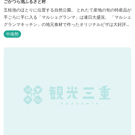
ごかつら池ふるさと村
五桂池のほとりに位置する自然公園。 とれたて産地の旬の特産品が
手ごろに手に入る「マルシェグランマ」は連日大盛況。 「マルシェ
グランマキッチン」の地元食材で作ったオリジナルピザは大好評！
バーベキューも楽しめます。食材と必要な道具がセットになった
中南勢
「手ぶらバーベキューセット」も人気です。 『ごかつら池どうぶつ
パーク』近くにあります。 多気町観光協会のフェイスブックでは多
気町のローカ...