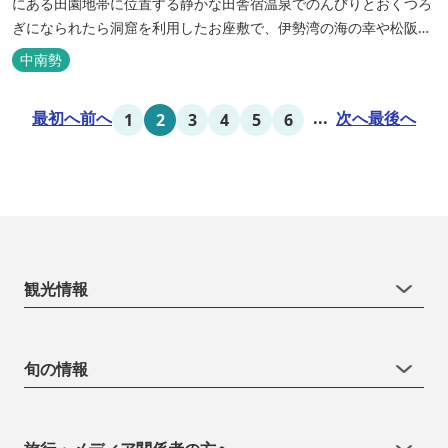
にある田園地帯に位置する静かな田舎宿温泉でのんびりとおくつろ
ぎになられたら洞窟を利用したお座敷で、伊勢湾の海の幸や松阪肉
を山海賊焼きをお召し上がりいただけます。年中20度前後の天然空
中南勢
調、お客様を不思議な空間にご案内！ ご宴会には、大広間で和食会
席、日帰り入浴＆お食事ＯＫ。 温泉は、津に来て津の湯をお楽しみ
最初へ
前へ
...
次へ
最後へ
1
2
3
4
5
6
いただけます。「白...
観光情報
旬の情報