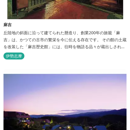
麻吉
丘陸地の斜面に沿って建てられた懸造り、創業200年の旅籠「麻
吉」は、かつての古市の繁栄を今に伝える存在です。 その館の土蔵
を改装した「麻吉歴史館」には、往時を物語る品々が蔵出しされ、
お伊勢参り華やかなりし頃へとお誘い致します。
伊勢志摩