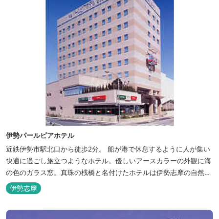
伊勢パールピアホテル
近鉄伊勢市駅北口から徒歩2分。 船が港で休息するように人が集い
快適に過ごし旅立つようなホテル。優しいアースカラーの外観に海
の色のガラス窓。真珠の桟橋と名付けたホテルは伊勢志摩の自然保
護への思いか省エネルギーへの工夫と設備を備えています。 和食・
伊勢志摩
イタリアンレストランがございます。 また、宿泊のお客様は途中出
入り自由立体駐車場を無料でお使いいただけます。