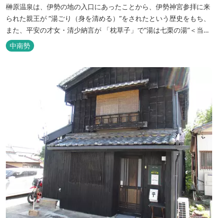
榊原温泉は、伊勢の地の入口にあったことから、伊勢神宮参拝に来
られた親王が ”湯ごり（身を清める）”をされたという歴史をもち、
また、平安の才女・清少納言が 「枕草子」で”湯は七栗の湯”＜当時
の呼び名＞と称えており、 出雲の神を温泉の守り神として祀ってい
中南勢
ることもあって、恋の和歌も多く残っています。 このように、宮中
や神宮にゆかりも深く、つるつるスベスベの肌ざわりの良い泉質は
心身の癒し...