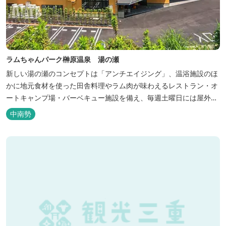
ラムちゃんパーク榊原温泉 湯の瀬
新しい湯の瀬のコンセプトは「アンチエイジング」、温浴施設のほ
かに地元食材を使った田舎料理やラム肉が味わえるレストラン・オ
ートキャンプ場・バーベキュー施設を備え、毎週土曜日には屋外に
「湯の瀬市場」を設け、新鮮野菜の販売が行われています。 また、
中南勢
観光旅行が困難な障がい者や介助が必要な高齢者の利用に特化した
福祉旅館として、全館バリアフリー、車いす対応の貸切風呂、リフ
ト付きジャグジーを備えています...