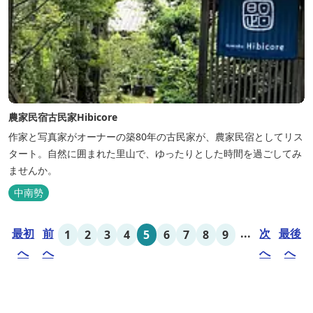
農家民宿古民家Hibicore
作家と写真家がオーナーの築80年の古民家が、農家民宿としてリス
タート。自然に囲まれた里山で、ゆったりとした時間を過ごしてみ
ませんか。
中南勢
最初
前
...
次
最後
1
2
3
4
5
6
7
8
9
へ
へ
へ
へ