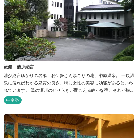
旅館 清少納言
清少納言ゆかりの名湯、お伊勢さん湯ごりの地、榊原温泉。 一度温
泉に浸ればわかる泉質の良さ。特に女性の美容に効能があるといわ
れています。 湯の瀬川のせせらぎが聞こえる静かな宿。それが旅
館 清少納言です。柔らかく滑らかな安らぎの湯や旬の味、心のこ
中南勢
もったおもてなしを心掛けております。 日頃の喧騒から離れ、平安
の才女清少納言もお墨付きの名湯を是非実感してください。