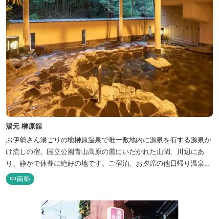
湯元 榊原舘
お伊勢さん湯ごりの地榊原温泉で唯一敷地内に源泉を有する源泉か
け流しの宿。国立公園青山高原の麓にいだかれた山閑、川辺にあ
り、静かで休養に絶好の地です。ご宿泊、お夕席の他日帰り温泉も
楽しめます。お料理にも温泉を用いた温泉野菜蒸しの他美と健康を
中南勢
テーマとしたふるさと会席をご用意しています。