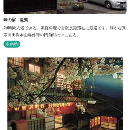
味の宿 魚義
24時間入浴できる。家庭料理で舌鼓長期滞在に最適です。静かな真
宗高田派本山専修寺の門前町の中にある。
中南勢