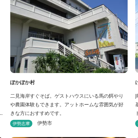
ぽかぽか村
二見海岸すぐそば。ゲストハウスにいる馬の餌やり
や農園体験もできます。アットホームな雰囲気が好
きな方におすすめです。
大
伊勢市
伊勢志摩