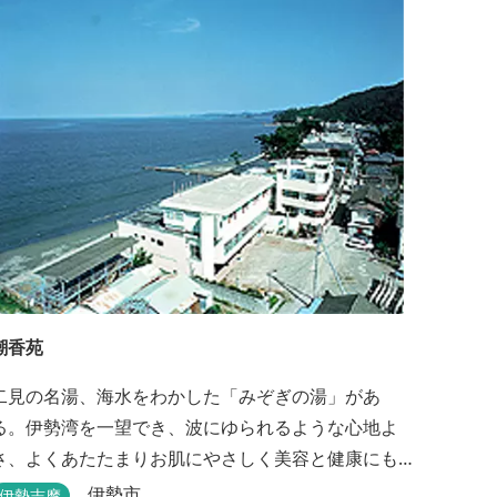
潮香苑
二見の名湯、海水をわかした「みぞぎの湯」があ
る。伊勢湾を一望でき、波にゆられるような心地よ
さ、よくあたたまりお肌にやさしく美容と健康にも
よいと好評をいただいております。
伊勢市
伊勢志摩