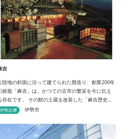
麻吉
丘陸地の斜面に沿って建てられた懸造り、創業200年
の旅籠「麻吉」は、かつての古市の繁栄を今に伝え
る存在です。 その館の土蔵を改装した「麻吉歴史
館」には、往時を物語る品々が蔵出しされ、お伊勢
伊勢市
伊勢志摩
参り華やかなりし頃へとお誘い致します。