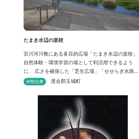
たまき水辺の楽校
宮川河川敷にある多目的広場「たまき水辺の楽校」
自然体験・環境学習の場として利活用できるよう
に、 広さを確保した「芝生広場」「せせらぎ水路」
等が整備されています。 芝生広場でのスポーツやバ
度会郡玉城町
伊勢志摩
ーベキューはもちろん、 車での乗り入れも可能なた
め、オートキャンプなどもお楽しみいただけます！
火災防止のため、バーベキュー･焚火等をする際は
直火にならないように焚火台･コンロ等を使...