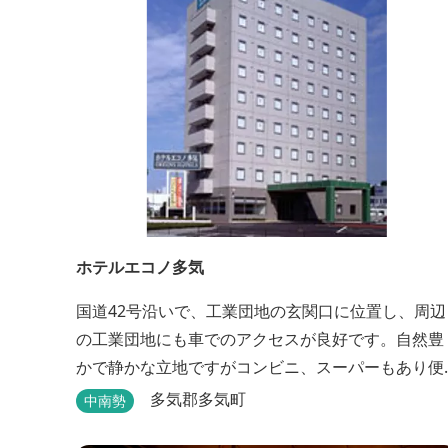
ホテルエコノ多気
国道42号沿いで、工業団地の玄関口に位置し、周辺
の工業団地にも車でのアクセスが良好です。自然豊
かで静かな立地ですがコンビニ、スーパーもあり便
利にご利用できます。無料朝食(セルフサービス)、
多気郡多気町
中南勢
型無料駐車場も完備。