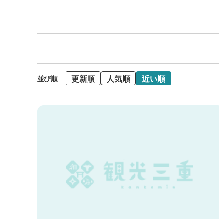
更新順
人気順
近い順
並び順