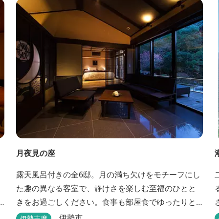
月夜見の座
露天風呂付きの全6邸。月の満ち欠けをモチーフにし
た趣の異なる客室で、静けさを楽しむ至福のひとと
きをお過ごしください。食事も部屋食でゆったりと
楽しめます。
伊勢市
伊勢志摩