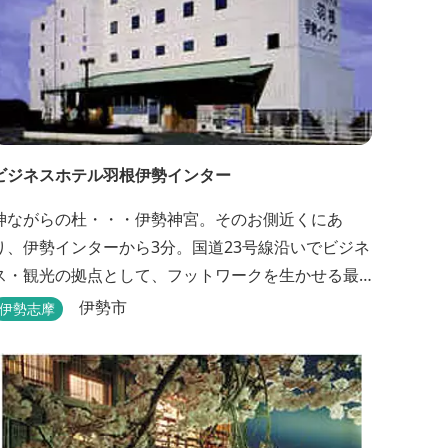
ビジネスホテル羽根伊勢インター
神ながらの杜・・・伊勢神宮。そのお側近くにあ
り、伊勢インターから3分。国道23号線沿いでビジネ
ス・観光の拠点として、フットワークを生かせる最
適なホテルです。
伊勢市
伊勢志摩