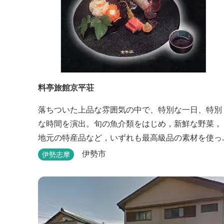
料亭旅館京平荘
落ちついた上品な雰囲気の中で、特別な一日、特別
な時間を演出。旬の魚介類をはじめ，新鮮な野菜，
地元の特産品など，いずれも最高級品の素材を使っ
た懐石料理が一品出しで味わえます。昼食・夕食・
伊勢市
伊勢志摩
宿泊ができます。