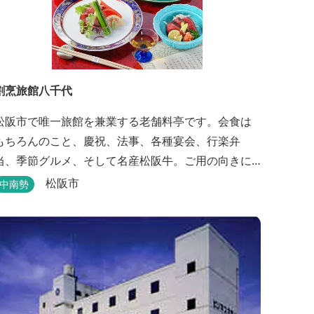
割烹旅館八千代
松阪市で唯一旅館を兼業する老舗料亭です。会食は
もちろんのこと、慶祝、法事、各種宴会、行楽弁
当、季節グルメ、そして名産松阪牛。ご用の向きに
応じて各種お料理提供いたします。また、宿泊のご
松阪市
中南勢
用もたまわります。 国登録有形文化財に選ばれた純
木造建築で昔風情をお楽しみください。