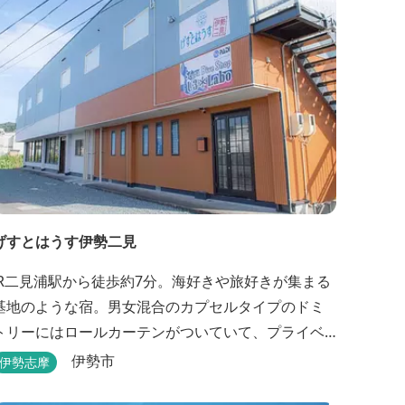
げすとはうす伊勢二見
JR二見浦駅から徒歩約7分。海好きや旅好きが集まる
基地のような宿。男女混合のカプセルタイプのドミ
トリーにはロールカーテンがついていて、プライベ
ートも守れます。
伊勢市
伊勢志摩