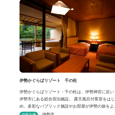
伊勢かぐらばリゾート 千の杜
伊勢かぐらばリゾート・千の杜は、伊勢神宮に近い
伊勢市にある総合宿泊施設。 露天風呂付客室をはじ
め、多彩なパブリック施設やお部屋が伊勢の旅をよ
り思い出深いものにしてくれます。 また、広大な敷
伊勢市
伊勢志摩