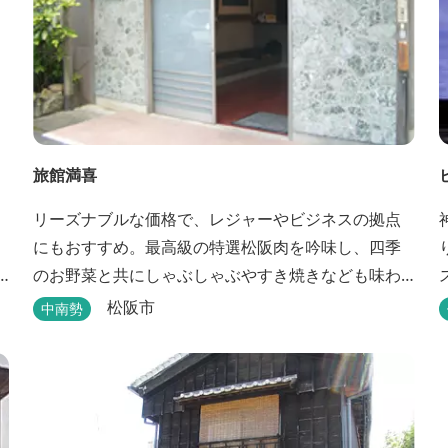
旅館満喜
リーズナブルな価格で、レジャーやビジネスの拠点
にもおすすめ。最高級の特選松阪肉を吟味し、四季
のお野菜と共にしゃぶしゃぶやすき焼きなども味わ
えます。
松阪市
中南勢