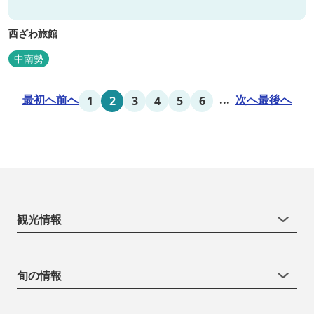
西ざわ旅館
中南勢
最初へ
前へ
...
次へ
最後へ
1
2
3
4
5
6
観光情報
旬の情報