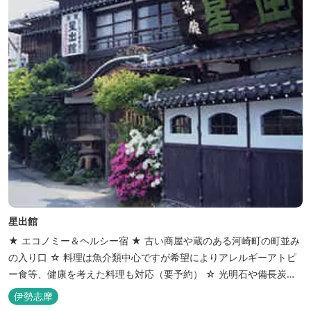
星出館
★ エコノミー＆ヘルシー宿 ★ 古い商屋や蔵のある河崎町の町並み
の入り口 ☆ 料理は魚介類中心ですが希望によりアレルギーアトピ
ー食等、健康を考えた料理も対応（要予約） ☆ 光明石や備長炭を
設置した青森ヒバと信楽焼のお風呂で心身のリフレッシュを！
伊勢志摩
【Japanese Inn Group 会員です】