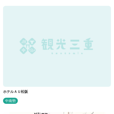
ホテルＡＵ松阪
中南勢