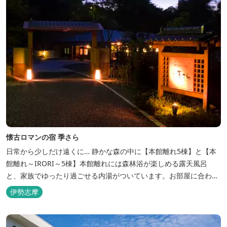
懐古ロマンの宿 季さら
日常から少しだけ遠くに… 静かな森の中に【本館離れ5棟】と【本
館離れ～IRORI～5棟】本館離れには森林浴が楽しめる露天風呂
と、家族でゆったり過ごせる内湯がついています。お部屋に合わせ
た様々なプランがございます。
伊勢志摩