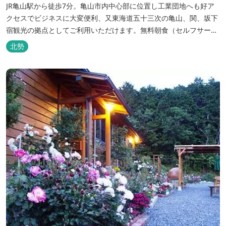
JR亀山駅から徒歩7分。亀山市内中心部に位置し工業団地へも好ア
クセスでビジネスに大変便利、又東海道五十三次の亀山、関、坂下
宿観光の拠点としてご利用いただけます。無料朝食（セルフサービ
ス）、無料駐車場付で低価格な高機能ホテルです。
北勢