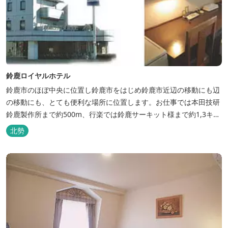
鈴鹿ロイヤルホテル
鈴鹿市のほぼ中央に位置し鈴鹿市をはじめ鈴鹿市近辺の移動にも辺
の移動にも、とても便利な場所に位置します。お仕事では本田技研
鈴鹿製作所まで約500m、行楽では鈴鹿サーキット様まで約1,3キ
ロ、スポーツ行事では鈴鹿スポーツガーデン様まで約3キロととて
北勢
も近い場所にあります。亀山市へのアクセスも便利でシャープ亀山
工場では約10キロと鈴鹿市では近い場所となっております。