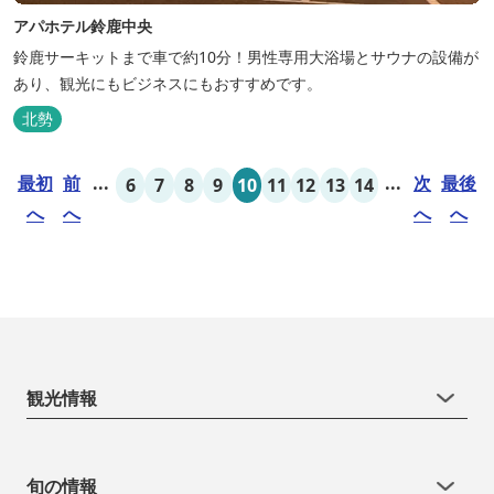
アパホテル鈴鹿中央
鈴鹿サーキットまで車で約10分！男性専用大浴場とサウナの設備が
あり、観光にもビジネスにもおすすめです。
北勢
最初
前
...
...
次
最後
6
7
8
9
10
11
12
13
14
へ
へ
へ
へ
観光情報
旬の情報