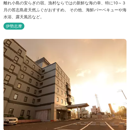
離れ小島の安らぎの宿。漁村ならではの新鮮な海の幸、特に10～３
月の答志島産天然ふぐがおすすめ。 その他、海鮮バーベキューや海
水浴、露天風呂など。
伊勢志摩