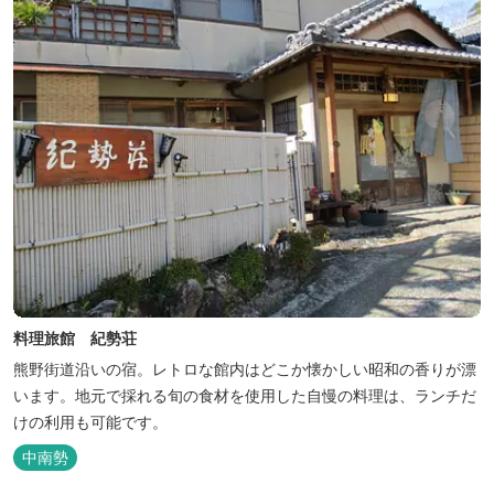
料理旅館 紀勢荘
熊野街道沿いの宿。レトロな館内はどこか懐かしい昭和の香りが漂
います。地元で採れる旬の食材を使用した自慢の料理は、ランチだ
けの利用も可能です。
中南勢