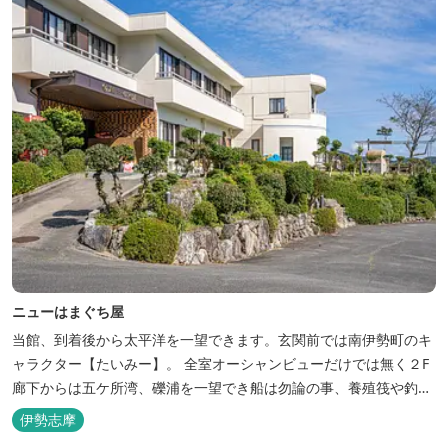
ニューはまぐち屋
当館、到着後から太平洋を一望できます。玄関前では南伊勢町のキ
ャラクター【たいみー】。 全室オーシャンビューだけでは無く２F
廊下からは五ケ所湾、礫浦を一望でき船は勿論の事、養殖筏や釣り
堀筏などみる事ができます。 当館一押しのお部屋【大島】からは太
伊勢志摩
平洋を一望。マグロの養殖筏、夜には漁師さん達の船の光がみえ対