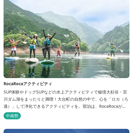
RocaRocaアクティビティ
SUP体験やドッグSUPなどの水上アクティビティで秘境大杉谷・宮
川ダム湖をまったりと満喫！大台町の自然の中で、心を「ロカ（ろ
過）」して浄化できるアクティビティを。宿泊は、RocaRocaが運
営する「キャンプスタイルの宿やまがら」へ！
中南勢