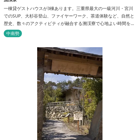
一棟貸ゲストハウスが3棟あります。三重県最大の一級河川・宮川
でのSUP、大杉谷登山、ファイヤーワーク、茶道体験など、自然と
歴史、数々のアクティビティが融合する溯渓寮で心地よい時間をお
過ごしください。 溯渓寮A棟は、22㎡の広々としたLDKを有する清
中南勢
潔な宿泊棟です。大きな窓からは四季折々の美しい風景を眺望で
き、夏場はウッドデッキ、冬場は薪ストーブと、季節を感じながら
の滞在が可能です。落ち...