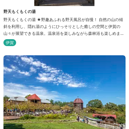
野天もくもくの湯
野天もくもくの湯 ★野趣あふれる野天風呂が自慢！ 自然の山の傾
斜を利用し、隠れ湯のようにひっそりとした癒しの空間と伊賀の
山々が展望できる温泉。温泉浴を楽しみながら森林浴も楽しめま
す。一枚岩をくり貫いてつくった湯船もあり、風情ある空間が魅力
伊賀
です。 ★源泉100％の野天風呂 源泉100％の野天風呂が2つあり、
38度のぬるめの湯と42度の熱めの湯があります。ぬるめの湯はじっ
くりとゆ...