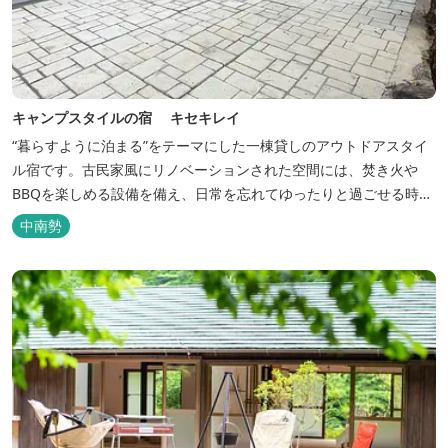
キャンプスタイルの宿 キセキレイ
“暮らすように泊まる”をテーマにした一棟貸しのアウトドアスタイ
ル宿です。古民家風にリノベーションされた空間には、焚き火や
BBQを楽しめる設備を備え、日常を忘れてゆったりと過ごせる時間
が広がります。ペット同伴も可能で、愛犬と一緒に自然を満喫でき
中南勢
るのも魅力です。 【営業時間】 チェックイン 15：00（早めのチ
ェックインご希望は予約時に要相談） チェックアウト 9：00
【定...