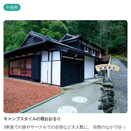
グ・山登りの後は、岩風呂風の露天風呂と地元産季節の野草を月替
中南勢
メニューの野草風呂と打たせ湯で思いっきりリフレッシュしてくだ
さい。 森林浴に温泉浴でネイチャーセラピーしませんか。
キャンプスタイルの宿おおるり
3家族での旅やサークルでの合宿など大人数に。 自然のなかでゆっ