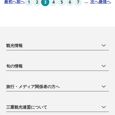
最初へ
前へ
...
次へ
最後へ
1
2
3
4
5
6
7
点として、当ホテルは快適さを追...
観光情報
旬の情報
旅行・メディア関係者の方へ
三重観光連盟について