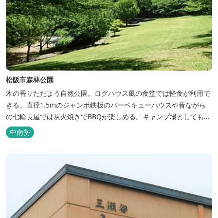
松阪市森林公園
木の香りただよう自然公園。ログハウス風の食堂では軽食が利用で
きる。直径1.5mのジャンボ鉄板のバーベキューハウスや昔ながら
の七輪長屋では炭火焼きでBBQが楽しめる。キャンプ場としても人
気で、週末は多くのキャンパーでにぎわっている。バンガローや5
中南勢
タイプのテントサイトがある。展望台からは市街が一望できる。ま
た桜の時期は、多くの人々でにぎわう。 バーベキューの食材は持ち
込みOK！あらかじめご...