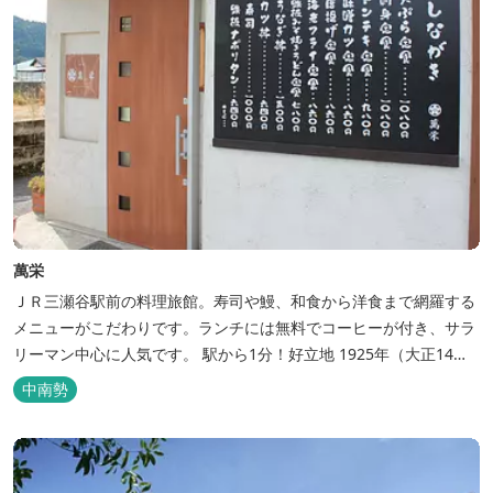
萬栄
ＪＲ三瀬谷駅前の料理旅館。寿司や鰻、和食から洋食まで網羅する
メニューがこだわりです。ランチには無料でコーヒーが付き、サラ
リーマン中心に人気です。 駅から1分！好立地 1925年（大正14
年）に開業した歴史ある旅館。JR三瀬谷駅から徒歩一分と好立地の
中南勢
場所にあり、大変便利です。 部屋数は11室、大広間が2部屋。少人
数から団体のお客様まで幅広くご利用いただけます。 人気の定食は
品数...