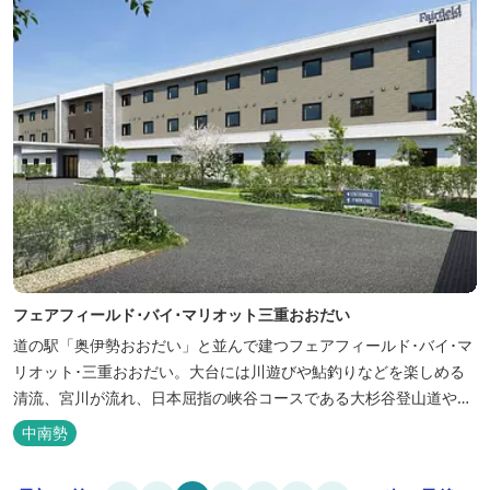
フェアフィールド･バイ･マリオット三重おおだい
道の駅「奥伊勢おおだい」と並んで建つフェアフィールド･バイ･マ
リオット･三重おおだい。大台には川遊びや鮎釣りなどを楽しめる
清流、宮川が流れ、日本屈指の峡谷コースである大杉谷登山道や、
登山初心者から楽しめる総門山など、表情豊かな山々が連なりま
中南勢
す。 日本の滝百選に選ばれている七ッ釜滝など、大自然が作り出す
四季折々の景観は実に壮大です。身も心もリフレッシュする旅の拠