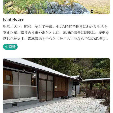
Joint House
明治、大正、昭和、そして平成。4つの時代で長きにわたり生活を
支えた家。隣り合う田や畑とともに、地域の風景に馴染み、歴史を
感じさせます。森林資源を中心としたこの土地ならではの多様な自
然環境の素晴らしさを伝える情報を発信し、そして多種多様な人材
中南勢
と共有することで地域産業・地域社会の発展を図るNPO法人Joint
Plusが運営する民泊です。 NPO法人Joint Plusは、大台町ならでは
の...