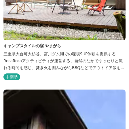
キャンプスタイルの宿 やまがら
三重県大台町大杉谷、宮川ダム湖での秘境SUP体験を提供する
RocaRocaアクティビティが運営する、自然のなかでゆったりと流
れる時間を感じ、焚き火を囲みながらBBQなどでアウトドア飯を愉
しめる宿。 ベッドルーム以外でも、満点の星空を眺めながらテント
中南勢
を張って寝ることもできるキャンプスタイルでおもいおもいのひと
時をお過ごしください。 2023年6月よりペット可となりました。