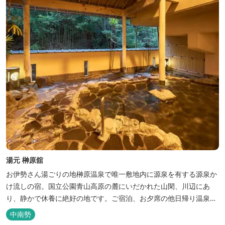
湯元 榊原舘
お伊勢さん湯ごりの地榊原温泉で唯一敷地内に源泉を有する源泉か
け流しの宿。国立公園青山高原の麓にいだかれた山閑、川辺にあ
り、静かで休養に絶好の地です。ご宿泊、お夕席の他日帰り温泉も
楽しめます。お料理にも温泉を用いた温泉野菜蒸しの他美と健康を
中南勢
テーマとしたふるさと会席をご用意しています。