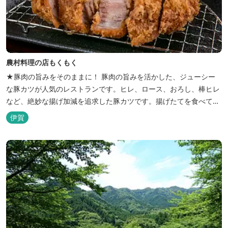
農村料理の店もくもく
★豚肉の旨みをそのままに！ 豚肉の旨みを活かした、ジューシー
な豚カツが人気のレストランです。ヒレ、ロース、おろし、棒ヒレ
など、絶妙な揚げ加減を追求した豚カツです。揚げたてを食べてい
ただくために、注文後じっくり揚げてお出ししています。 ★手作
伊賀
りのお蕎麦をお楽しみいただけます！ お蕎麦は毎日お店で打ってつ
くっております。北海道や三重のそば粉を使用してつくる、喉ごし
の良い昔ながらのお蕎麦...