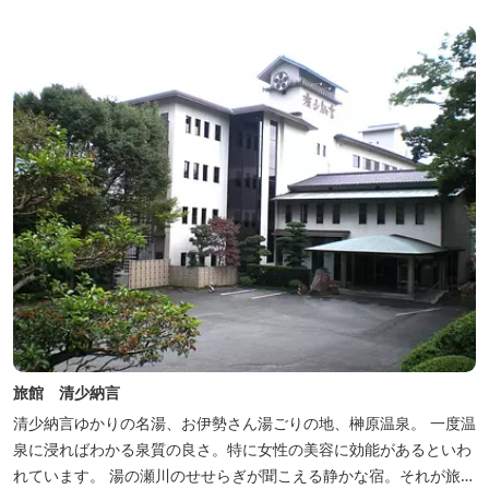
旅館 清少納言
清少納言ゆかりの名湯、お伊勢さん湯ごりの地、榊原温泉。 一度温
泉に浸ればわかる泉質の良さ。特に女性の美容に効能があるといわ
れています。 湯の瀬川のせせらぎが聞こえる静かな宿。それが旅