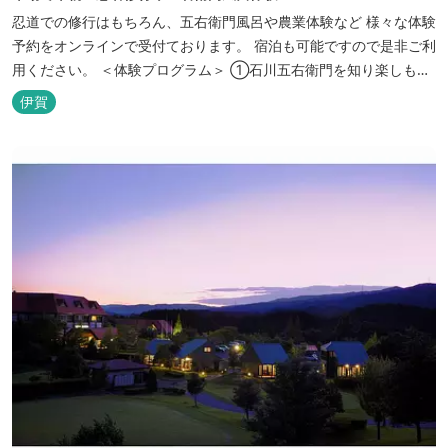
忍道での修行はもちろん、五右衛門風呂や農業体験など 様々な体験
予約をオンラインで受付ております。 宿泊も可能ですので是非ご利
用ください。 ＜体験プログラム＞ ①石川五右衛門を知り楽しも
う！ ②忍者をめざそう！（入門・初級編） ③忍者の基礎体力づく
伊賀
り！農業体験！ ④忍者の里山散策と忍者修行を楽しもう！（山中
で忍道修行）