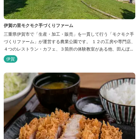
伊賀の里モクモク手づくりファーム
三重県伊賀市で「生産・加工・販売」を一貫して行う「モクモク手
づくりファーム」が運営する農業公園です。 １２の工房や専門店、
４つのレストラン・カフェ、３箇所の体験教室がある他、田んぼや
いかだ池など、「自然や農業」を身近に感じて楽しんでいただける
伊賀
遊び場もあります。 園内では、ミニブタくんたちのショーを見た
り、ウインナーづくりやパンづくりなどの手づくり体験教室や、食
農体験プログラムに参加したり...