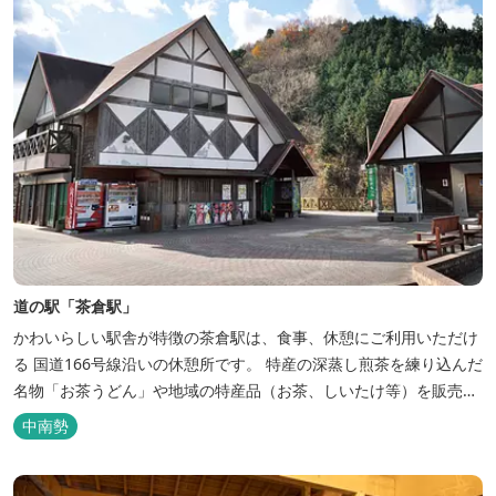
道の駅「茶倉駅」
かわいらしい駅舎が特徴の茶倉駅は、食事、休憩にご利用いただけ
る 国道166号線沿いの休憩所です。 特産の深蒸し煎茶を練り込んだ
名物「お茶うどん」や地域の特産品（お茶、しいたけ等）を販売。
吊り橋をわたれば宿泊施設のエバーグレイズ香肌峡まですぐ。 【イ
中南勢
チオシ名物】 ・味噌カツ丼…地元産の甘味噌を使ったボリュームた
っぷりの丼ぶり。 松阪の観光情報は、松阪観光インフォメ...