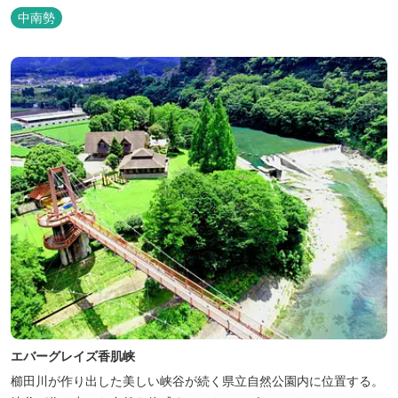
館 清少納言です。柔らかく滑らかな安らぎの湯や旬の味、心のこ
中南勢
もったおもてなしを心掛けております。 日頃の喧騒から離れ、平安
の才女清少納言もお墨付きの名湯を是非実感してください。
エバーグレイズ香肌峡
櫛田川が作り出した美しい峡谷が続く県立自然公園内に位置する。