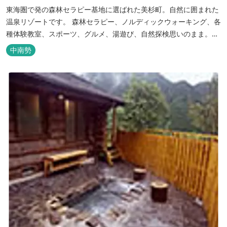
東海圏で発の森林セラピー基地に選ばれた美杉町。自然に囲まれた
温泉リゾートです。 森林セラピー、ノルディックウォーキング、各
種体験教室、スポーツ、グルメ、湯遊び、自然探検思いのまま。思
いきり遊んだ後は温泉でゆったり、のんびり。お料理は和洋バイキ
中南勢
ングに豪華会席料理。バイキングでは、毎日餅つき、夏は流しそう
めん等のイベントも開催しています。 ５つの貸切風呂に、展望風呂
付き客室、露天風呂・ジ...