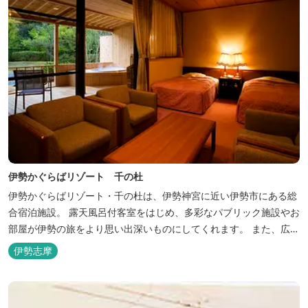
伊勢かぐらばリゾート 千の杜
伊勢かぐらばリゾート・千の杜は、伊勢神宮に近い伊勢市にある総
合宿泊施設。 露天風呂付客室をはじめ、多彩なパブリック施設やお
部屋が伊勢の旅をより思い出深いものにしてくれます。 また、広大
な敷地内にはテニスコート、野球場を始めとしたスポーツ施設や、
伊勢志摩
ウォータースライダーを有する流水プール、お子様が楽しめる児童
遊園など、様々なアウトドア施設がございます。杜の自然を感じな
がら、充実した伊勢の一日を...