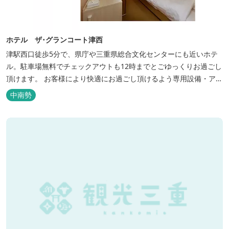
ホテル ザ･グランコート津西
津駅西口徒歩5分で、県庁や三重県総合文化センターにも近いホテ
ル。駐車場無料でチェックアウトも12時までとごゆっくりお過ごし
頂けます。 お客様により快適にお過ごし頂けるよう専用設備・アメ
ニティ付き女性専用フロアやビジネスマンに最適なパソコン・プリ
中南勢
ンター設置のお部屋など多種多様な部屋タイプ・サービスをご用
意。本質の時間、至上の空間をお届けいたします。 また１Fにはカ
フェ＆レストランE...