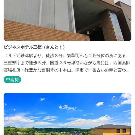
ビジネスホテル三徳（さんとく）
ＪＲ・近鉄津駅より、徒歩８分、繁華街へも１０分位の所にある。
三重県庁まで徒歩５分、国道２３号線沿いながら裏には、西国薬師
霊場札所・緑豊かな曹洞常の中本山。津市で一番古いお寺と言われ
る塔世山四天王寺があります。
中南勢