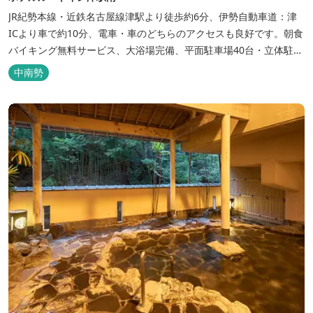
JR紀勢本線・近鉄名古屋線津駅より徒歩約6分、伊勢自動車道：津
ICより車で約10分、電車・車のどちらのアクセスも良好です。朝食
バイキング無料サービス、大浴場完備、平面駐車場40台・立体駐車
場34台、全室Wi-Fi完備。ビジネスにも観光にもご利用頂ける快適
中南勢
なホテルライフをご提供します。