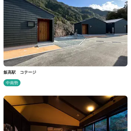
飯高駅 コテージ
中南勢