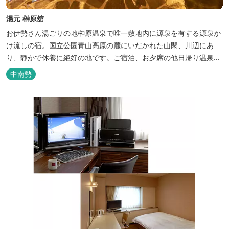
湯元 榊原舘
お伊勢さん湯ごりの地榊原温泉で唯一敷地内に源泉を有する源泉か
け流しの宿。国立公園青山高原の麓にいだかれた山閑、川辺にあ
り、静かで休養に絶好の地です。ご宿泊、お夕席の他日帰り温泉も
楽しめます。お料理にも温泉を用いた温泉野菜蒸しの他美と健康を
中南勢
テーマとしたふるさと会席をご用意しています。