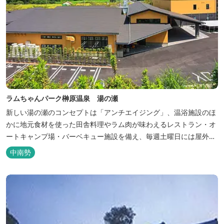
ラムちゃんパーク榊原温泉 湯の瀬
新しい湯の瀬のコンセプトは「アンチエイジング」、温浴施設のほ
かに地元食材を使った田舎料理やラム肉が味わえるレストラン・オ
ートキャンプ場・バーベキュー施設を備え、毎週土曜日には屋外に
「湯の瀬市場」を設け、新鮮野菜の販売が行われています。 また、
中南勢
観光旅行が困難な障がい者や介助が必要な高齢者の利用に特化した
福祉旅館として、全館バリアフリー、車いす対応の貸切風呂、リフ
ト付きジャグジーを備えています...