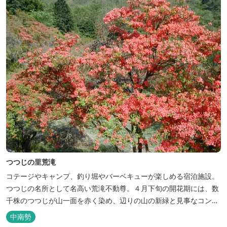
つつじの里荒滝
コテージやキャンプ、釣り堀やバーベキューが楽しめる宿泊施設。
つつじの名所として名高い荒滝不動尊。４月下旬の開花期には、数
千株のつつじが山一面を赤く染め、辺りの山の新緑と見事なコント
ラストを織り成します。 松阪の観光情報は、松阪観光インフォメー
中南勢
ションサイト ワクワク松阪 ...