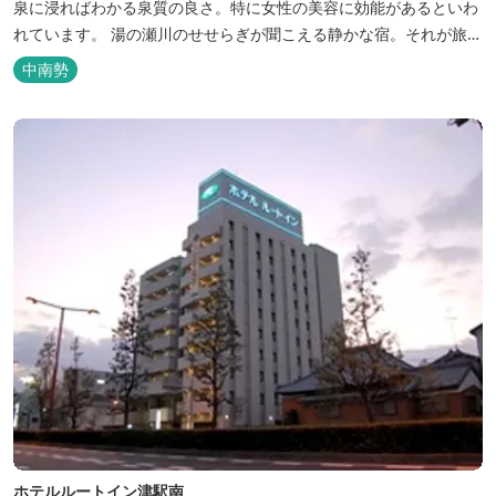
泉に浸ればわかる泉質の良さ。特に女性の美容に効能があるといわ
れています。 湯の瀬川のせせらぎが聞こえる静かな宿。それが旅
館 清少納言です。柔らかく滑らかな安らぎの湯や旬の味、心のこ
中南勢
もったおもてなしを心掛けております。 日頃の喧騒から離れ、平安
の才女清少納言もお墨付きの名湯を是非実感してください。
ホテルルートイン津駅南