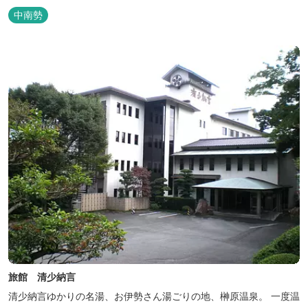
中南勢
旅館 清少納言
清少納言ゆかりの名湯、お伊勢さん湯ごりの地、榊原温泉。 一度温