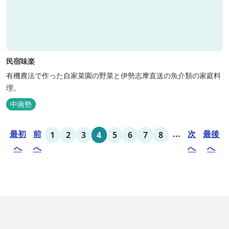
民宿味楽
有機農法で作った自家菜園の野菜と伊勢志摩直送の魚介類の家庭料
理。
中南勢
最初
前
...
次
最後
1
2
3
4
5
6
7
8
へ
へ
へ
へ