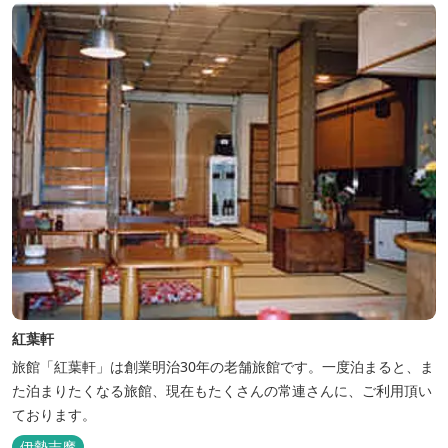
紅葉軒
旅館「紅葉軒」は創業明治30年の老舗旅館です。一度泊まると、ま
た泊まりたくなる旅館、現在もたくさんの常連さんに、ご利用頂い
ております。
伊勢志摩