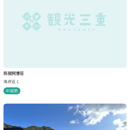
民宿阿漕荘
海岸近く
中南勢