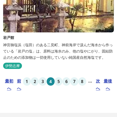
岩戸館
神宮御塩浜（塩田）のある二見町、神前海岸で汲んだ海水から作っ
ている「岩戸の塩」は、原料は海水のみ、他の塩やにがり、固結防
止のための添加物は一切使用していない純国産自然海塩です。
伊勢志摩
最初
前
...
次
最後
1
2
3
4
5
6
7
8
へ
へ
へ
へ