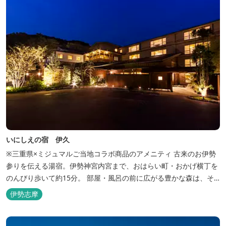
いにしえの宿 伊久
※三重県×ミジュマルご当地コラボ商品のアメニティ 古来のお伊勢
参りを伝える湯宿。伊勢神宮内宮まで、おはらい町・おかげ横丁を
のんびり歩いて約15分。 部屋・風呂の前に広がる豊かな森は、そ
のまま内宮の森へと連なっています。 お伊勢さんとつながってい
伊勢志摩
る・・そんな気持ちになる宿です。 館内には2つの大浴場と趣の異
なる３つの貸切露天風呂を楽しめます。