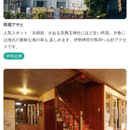
民宿アサヒ
人気スポット「夫婦岩」がある見興玉神社にほど近い民宿。夕食に
は地元の新鮮な海の幸も 楽しめます。伊勢神宮や鳥羽へも好アクセ
スです。
伊勢志摩