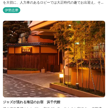
を大切に、人力車のあるロビーでは大正時代の趣でお出迎え。そし
て、抜群の眺めが自慢の露天風呂｢七福の湯｣は、趣向を凝らした七
伊勢志摩
つのお風呂のうち、五つをご宿泊者様無料の貸切風呂としてご利用
が可能です。
ジャズが流れる海辺のお宿 浜千代館