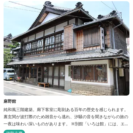
麻野館
純和風三階建築。廊下客室に彫刻ある百年の歴史を感じられます。
裏玄関が波打際のため雑音から逃れ、汐騒の音を聞きながらの旅の
一夜は味わい深いものがあります。 ※別館「いろは館」には、エイ
リアンやプレデターのリアルな模型があり、初めて見た方はビック