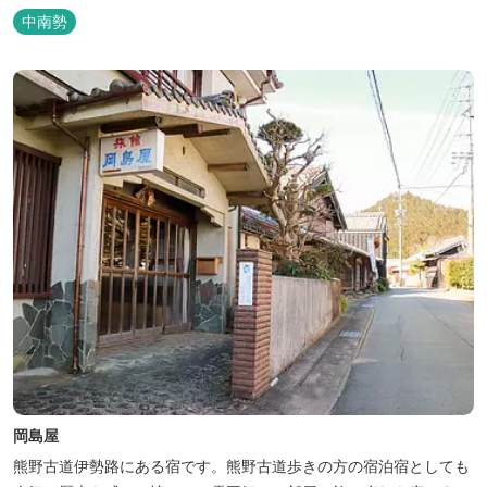
気で、週末は多くのキャンパーでにぎわっている。バンガローや5
中南勢
タイプのテントサイトがある。展望台からは市街が一望できる。ま
た桜の時期は、多くの人々でにぎわう。 バーベキューの食材は持ち
込みOK！あらかじめご...
岡島屋
熊野古道伊勢路にある宿です。熊野古道歩きの方の宿泊宿としても