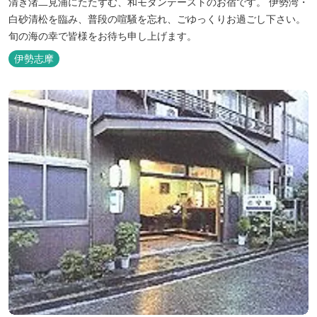
清き渚二見浦にたたずむ、和モダンテーストのお宿です。 伊勢湾・
白砂清松を臨み、普段の喧騒を忘れ、ごゆっくりお過ごし下さい。
旬の海の幸で皆様をお待ち申し上げます。
伊勢志摩