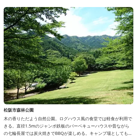
料金】 一日一組様１棟貸し（定員５名） 一...
松阪市森林公園
木の香りただよう自然公園。ログハウス風の食堂では軽食が利用で
きる。直径1.5mのジャンボ鉄板のバーベキューハウスや昔ながら
の七輪長屋では炭火焼きでBBQが楽しめる。キャンプ場としても人