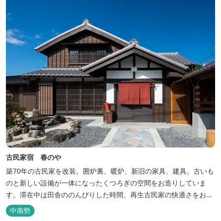
古民家宿 春のや
築70年の古民家を改装。囲炉裏、暖炉、新旧の家具、建具。古いも
のと新しい設備が一体になったくつろぎの空間をお造りしていま
す。滞在中は田舎ののんびりした時間、再生古民家の快適さをお楽
しみください。 【時間】 《 チェックイン 》 15：00～20：00の間
中南勢
にお願いいたします。 《 チェックアウト 》 10：00まで 【御利用